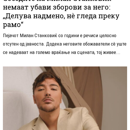
немаат убави зборови за него:
„Делува надмено, нè гледа преку
рамо“
Пејачот Милан Станковиќ со години е речиси целосно
отсутен од јавноста. Додека неговите обожаватели сè уште
се надеваат на големо враќање на сцената, тој живее...