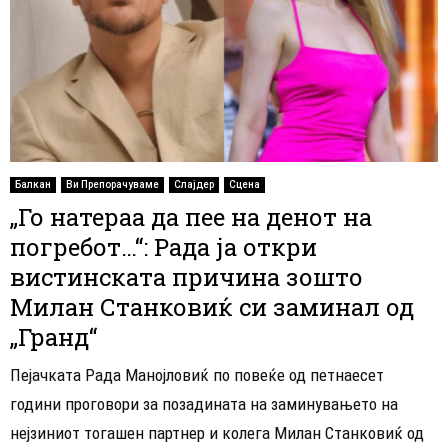
Балкан
Ви Препорачуваме
Слајдер
Сцена
„Го натераа да пее на денот на
погребот…“: Рада ја откри
вистинската причина зошто
Милан Станковиќ си заминал од
„Гранд“
Пејачката Рада Манојловиќ по повеќе од петнаесет
години проговори за позадината на заминувањето на
нејзиниот тогашен партнер и колега Милан Станковиќ од