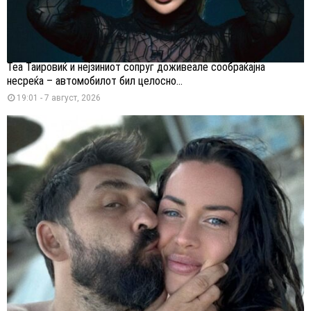
Теа Таировиќ и нејзиниот сопруг доживеале сообраќајна
несреќа – автомобилот бил целосно...
19:01 - 7 август, 2026