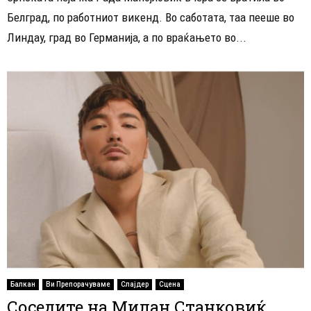
Белград, по работниот викенд. Во саботата, таа пееше во
Линдау, град во Германија, а по враќањето во...
Балкан
Ви Препорачуваме
Слајдер
Сцена
Соседите на Милан Станковиќ