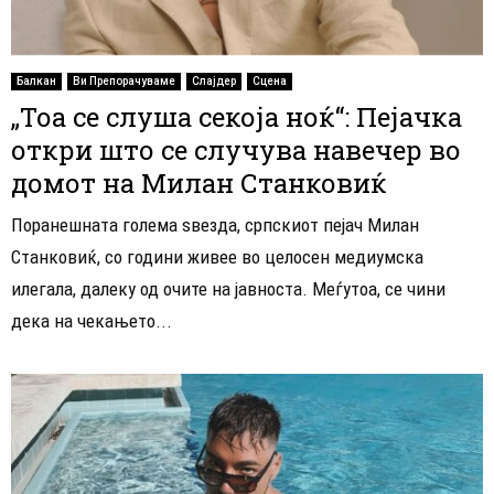
Балкан
Ви Препорачуваме
Слајдер
Сцена
„Тоа се слуша секоја ноќ“: Пејачка
откри што се случува навечер во
домот на Милан Станковиќ
Поранешната голема ѕвезда, српскиот пејач Милан
Станковиќ, со години живее во целосен медиумска
илегала, далеку од очите на јавноста. Меѓутоа, се чини
дека на чекањето...