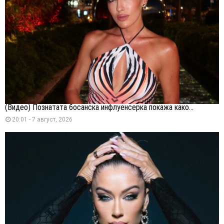
(Видео) Познатата босанска инфлуенсерка покажа како...
20:01 - 7 август, 2026