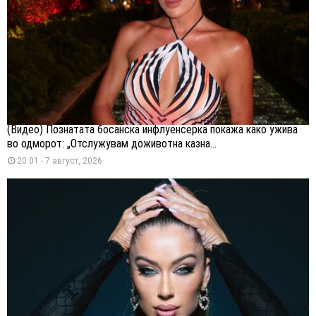
(Видео) Познатата босанска инфлуенсерка покажа како ужива
во одморот: „Отслужувам доживотна казна...
20:01 - 7 август, 2026