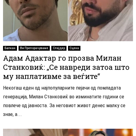
Балкан
Ви Препорачуваме
Слајдер
Сцена
Адам Адактар го прозва Милан
Станковиќ: „Се навреди затоа што
му наплативме за веѓите“
Некогаш еден од најпопуларните пејачи од помладата
генерација, Милан Станковиќ во изминатите години се
повлече од јавноста. За неговиот живот денес малку се
знае, а...