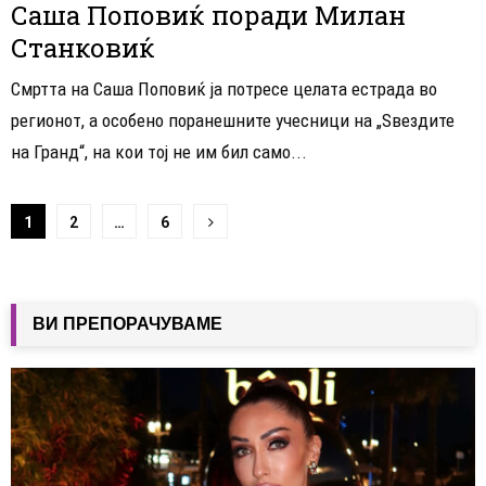
Саша Поповиќ поради Милан
Станковиќ
Смртта на Саша Поповиќ ја потресе целата естрада во
регионот, а особено поранешните учесници на „Ѕвездите
на Гранд“, на кои тој не им бил само...
Навигација
1
2
…
6
на
написи
ВИ ПРЕПОРАЧУВАМЕ