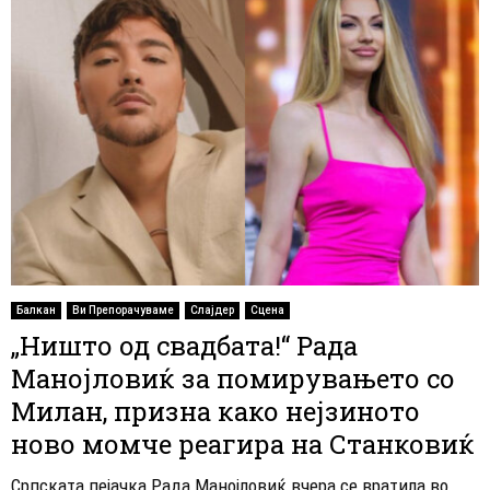
Балкан
Ви Препорачуваме
Слајдер
Сцена
„Ништо од свадбата!“ Рада
Манојловиќ за помирувањето со
Милан, призна како нејзиното
ново момче реагира на Станковиќ
Српската пејачка Рада Манојловиќ вчера се вратила во