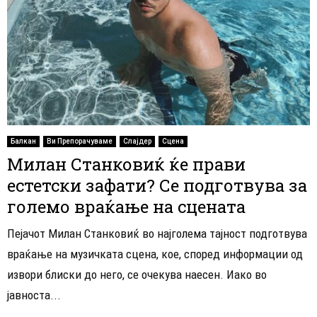
Балкан
Ви Препорачуваме
Слајдер
Сцена
Милан Станковиќ ќе прави
естетски зафати? Се подготвува за
големо враќање на сцената
Пејачот Милан Станковиќ во најголема тајност подготвува
враќање на музичката сцена, кое, според информации од
извори блиски до него, се очекува наесен. Иако во
јавноста...