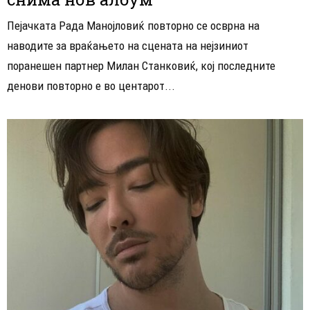
Пејачката Рада Манојловиќ повторно се осврна на
наводите за враќањето на сцената на нејзиниот
поранешен партнер Милан Станковиќ, кој последните
денови повторно е во центарот...