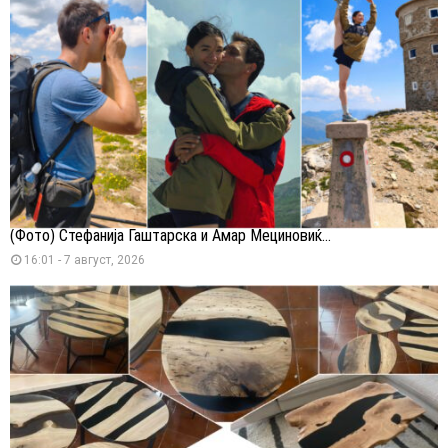
(Фото) Стефанија Гаштарска и Амар Мециновиќ...
16:01 - 7 август, 2026