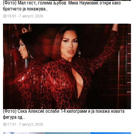
(Фото) Мал гест, голема љубов: Мина Наумовиќ откри како
братчето ја покажува...
18:01 - 7 август, 2026
(Фото) Сека Алексиќ ослабе 14 килограми и ја покажа новата
фигура од...
17:01 - 7 август, 2026