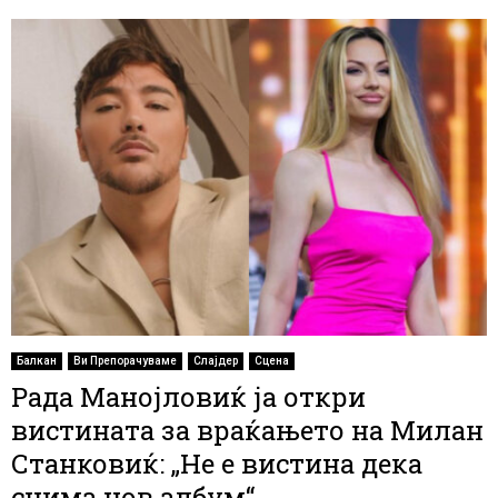
Балкан
Ви Препорачуваме
Слајдер
Сцена
Рада Манојловиќ ја откри
вистината за враќањето на Милан
Станковиќ: „Не е вистина дека
снима нов албум“