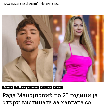
продукцијата „Гранд“. Нејзината...
Балкан
Ви Препорачуваме
Слајдер
Сцена
Рада Манојловиќ по 20 години ја
откри вистината за кавгата со