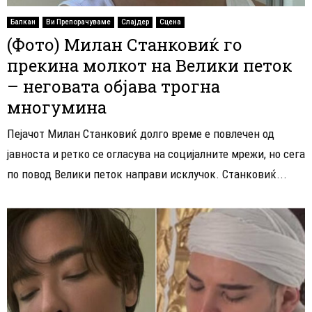
Балкан
Ви Препорачуваме
Слајдер
Сцена
(Фото) Милан Станковиќ го
прекина молкот на Велики петок
– неговата објава трогна
многумина
Пејачот Милан Станковиќ долго време е повлечен од
јавноста и ретко се огласува на социјалните мрежи, но сега
по повод Велики петок направи исклучок. Станковиќ...