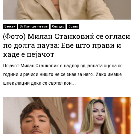
Балкан
Ви Препорачуваме
Слајдер
Сцена
(Фото) Милан Станковиќ се огласи
по долга пауза: Еве што прави и
каде е пејачот
Пејачот Милан Станковиќ е надвор од јавната сцена со
години и речиси ништо не се знае за него. Иако имаше
шпекулации дека се свртел кон...