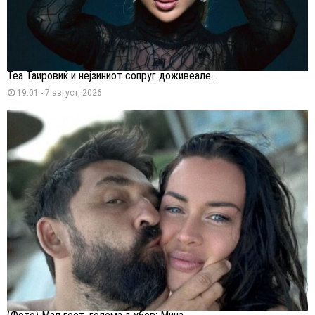
Теа Таировиќ и нејзиниот сопруг доживеале...
19:01 - 7 август, 2026