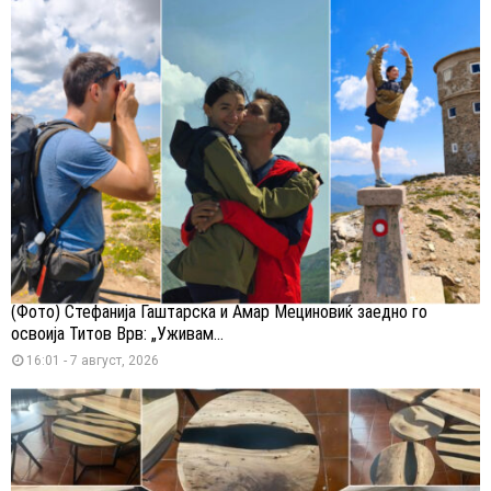
(Фото) Стефанија Гаштарска и Амар Мециновиќ заедно го
освоија Титов Врв: „Уживам...
16:01 - 7 август, 2026