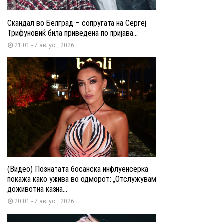
Скандал во Белград – сопругата на Сергеј
Трифуновиќ била приведена по пријава...
21:01 - 7 август, 2026
(Видео) Познатата босанска инфлуенсерка
покажа како ужива во одморот: „Отслужувам
доживотна казна...
20:01 - 7 август, 2026