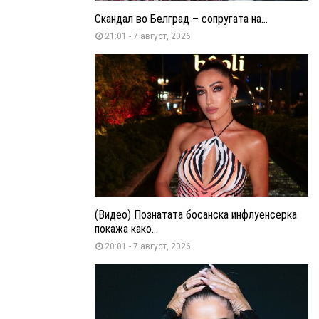
Скандал во Белград – сопругата на...
21:01 - 7 август, 2026
(Видео) Познатата босанска инфлуенсерка
покажа како...
20:01 - 7 август, 2026