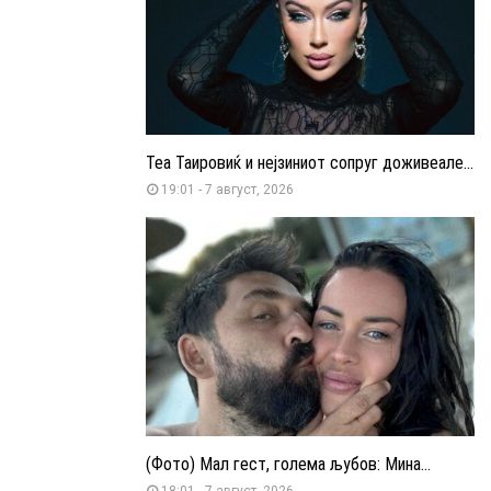
Теа Таировиќ и нејзиниот сопруг доживеале...
19:01 - 7 август, 2026
(Фото) Мал гест, голема љубов: Мина...
18:01 - 7 август, 2026