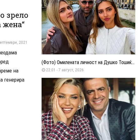
о зрело
а жена“
септември, 2021
неодама
оред
(Фото) Омилената личност на Душко Тошиќ...
време на
22:01 - 7 август, 2026
да генерира