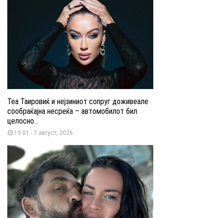
Теа Таировиќ и нејзиниот сопруг доживеале
сообраќајна несреќа – автомобилот бил
целосно...
19:01 - 7 август, 2026