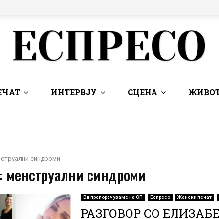
ЕЧАТ
ИНТЕРВЈУ
СЦЕНА
ЖИВОТ
нструални синдроми
 : менструални синдроми
Ви препорачуваме на СП
Еспресо
Женски печат
РАЗГОВОР СО ЕЛИЗАБ