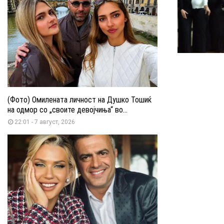
(Фото) Омилената личност на Душко Тошиќ
на одмор со „своите девојчиња“ во...
22:01 - 7 август, 2026