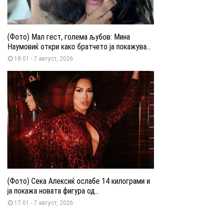
(Фото) Мал гест, голема љубов: Мина
Наумовиќ откри како братчето ја покажува...
18:01 - 7 август, 2026
(Фото) Сека Алексиќ ослабе 14 килограми и
ја покажа новата фигура од...
17:01 - 7 август, 2026