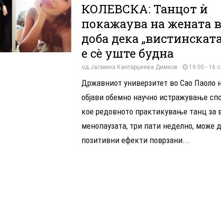
КОЛЕВСКА: Танцот ѝ
покажаува на жената в
доба дека „вистинскат
е сè уште будна
од
Јасмина Кантарџиева Димков
19:00 - 16 
Државниот универзитет во Сао Паоло 
објави обемно научно истражување сп
кое редовното практикување танц за 
менопаузата, три пати неделно, може 
позитивни ефекти поврзани...