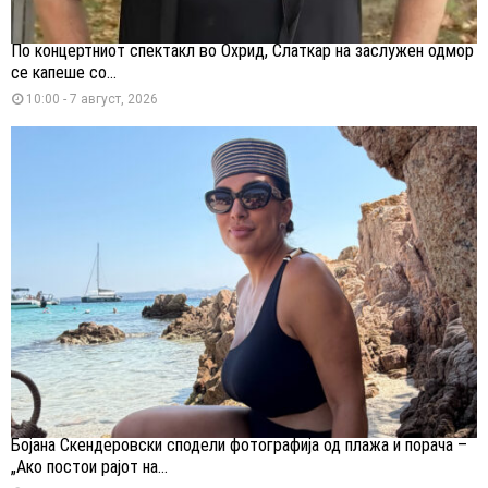
По концертниот спектакл во Охрид, Слаткар на заслужен одмор
се капеше со...
10:00 - 7 август, 2026
Бојана Скендеровски сподели фотографија од плажа и порача –
„Ако постои рајот на...