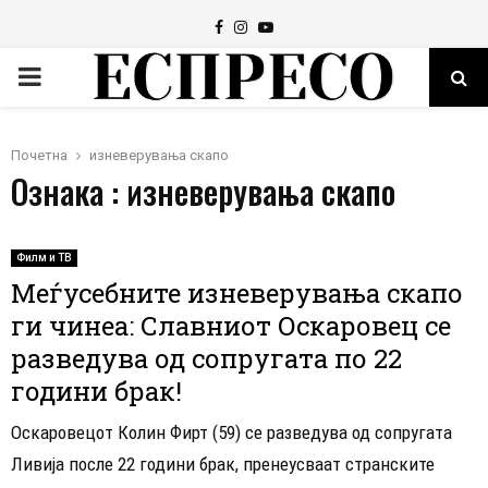
Facebook
Instagram
Youtube
PRIMARY
MENU
Почетна
изневерувања скапо
Ознака : изневерувања скапо
Филм и ТВ
Меѓусебните изневерувања скапо
ги чинеа: Славниот Оскаровец се
разведува од сопругата по 22
години брак!
Оскаровецот Колин Фирт (59) се разведува од сопругата
Ливија после 22 години брак, пренеусваат странските