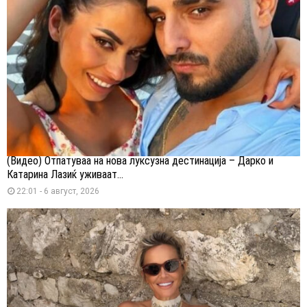
(Видео) Отпатуваа на нова луксузна дестинација – Дарко и
Катарина Лазиќ уживаат...
22:01 - 6 август, 2026