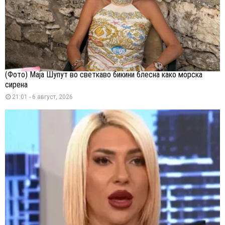
(Фото) Маја Шупут во светкаво бикини блесна како морска
сирена
21:01 - 6 август, 2026