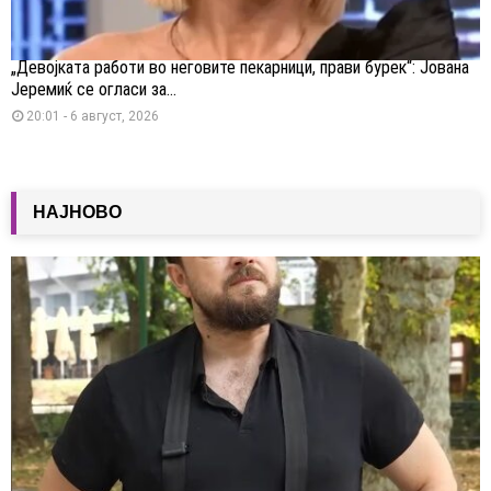
„Девојката работи во неговите пекарници, прави бурек“: Јована
Јеремиќ се огласи за...
20:01 - 6 август, 2026
НАЈНОВО