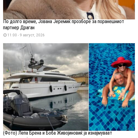
По долго време, Јована Јеремиќ прозборе за поранешниот
партнер Драган
11:00 - 9 август, 2026
(Фото) Лепа Брена и Боба Живојиновиќ ја изнајмуваат