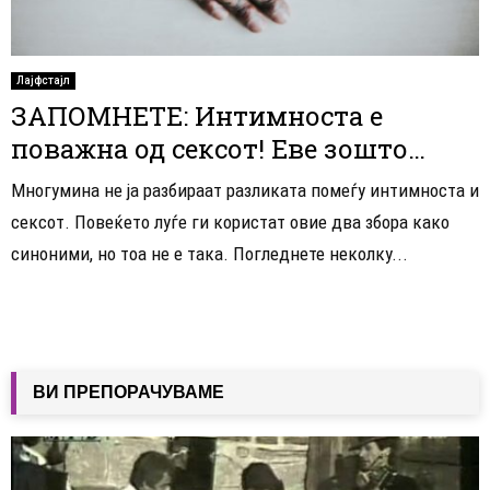
Лајфстајл
ЗАПОМНЕТЕ: Интимноста е
поважна од сексот! Еве зошто…
Многумина не ја разбираат разликата помеѓу интимноста и
сексот. Повеќето луѓе ги користат овие два збора како
синоними, но тоа не е така. Погледнете неколку...
ВИ ПРЕПОРАЧУВАМЕ