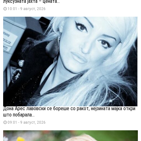
луксузната јахта – цената...
10:01 - 9 август, 2026
Дона Арес лавовски се бореше со ракот, нејзината мајка откри
што побарала...
09:01 - 9 август, 2026