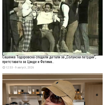
Сашенка Тодоровска сподели детали за „Солунски патрдии“,
претставата за Цанде и Фатима...
12:53 - 9 август, 2026