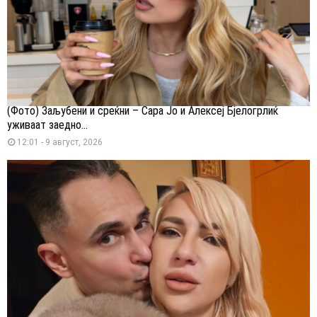
(Фото) Заљубени и среќни – Сара Јо и Алексеј Бјелогрлиќ
уживаат заедно...
12:01 - 9 август, 2026