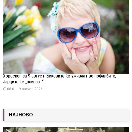
Хороскоп за 9 август: Биковите ќе уживаат во пофалбите,
Јарците ќе „пливаат“...
08:01 - 9 август, 2026
НАЈНОВО