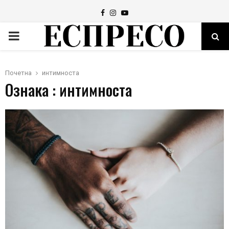
Facebook
Instagram
Youtube
PRIMARY
MENU
Почетна
интимноста
Ознака : интимноста