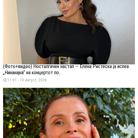
(Фото+видео) Носталгичен настап — Елена Ристеска ја испеа
„Нинанајна“ на концертот по...
11:01 - 10 август, 2026