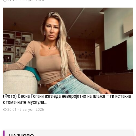
(Фото) Весна Ѓогани изгледа неверојатно на плажа – ги истакна
стомачните мускули...
20:01 - 9 август, 2026