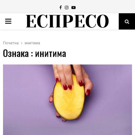
Facebook
Instagram
Youtube
PRIMARY
MENU
Почетна
инитима
Ознака : инитима