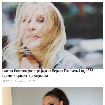
(Фото) Исплива фотографија на Верица Ракочевиќ од 1966
година – српската дизајнерка...
12:01 - 10 август, 2026