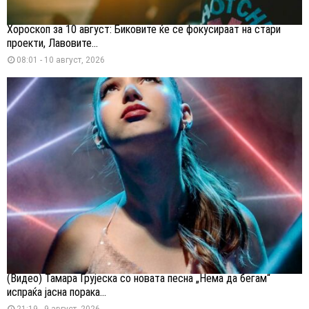
Хороскоп за 10 август: Биковите ќе се фокусираат на стари
проекти, Лавовите...
08:01 - 10 август, 2026
(Видео) Тамара Грујеска со новата песна „Нема да бегам“
испраќа јасна порака...
21:19 - 9 август, 2026