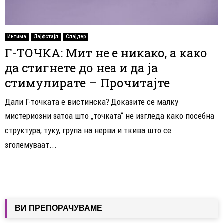
Интима
Лајфстајл
Слајдер
Г-ТОЧКА: Мит не е никако, а како
да стигнете до неа и да ја
стимулирате – Прочитајте
Дали Г-точката е вистинска? Доказите се малку
мистериозни затоа што „точката“ не изгледа како посебна
структура, туку, група на нерви и ткива што се
зголемуваат...
ВИ ПРЕПОРАЧУВАМЕ