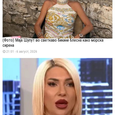
(Фото) Маја Шупут во светкаво бикини блесна како морска
сирена
21:01 - 6 август, 2026