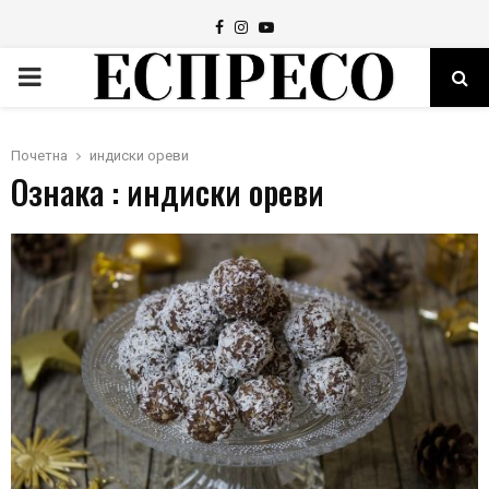
Facebook
Instagram
Youtube
PRIMARY
MENU
Почетна
индиски ореви
Ознака : индиски ореви