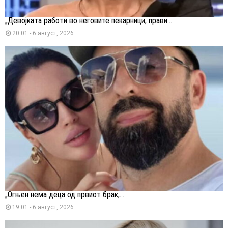
„Девојката работи во неговите пекарници, прави...
20:01 - 6 август, 2026
„Огњен нема деца од првиот брак,...
19:01 - 6 август, 2026