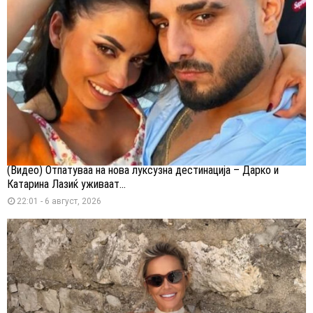
(Видео) Отпатуваа на нова луксузна дестинација – Дарко и
Катарина Лазиќ уживаат...
22:01 - 6 август, 2026