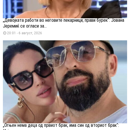
„Девојката работи во неговите пекарници, прави бурек“: Јована
Јеремиќ се огласи за...
20:01 - 6 август, 2026
„Огњен нема деца од првиот брак, има син од вториот брак“: