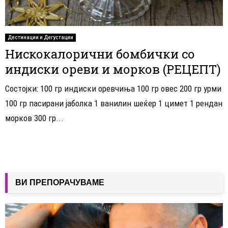
Дестинации и Дегустации
Нискокалорични бомбички со
индиски ореви и морков (РЕЦЕПТ)
Состојки: 100 гр индиски оревчиња 100 гр овес 200 гр урми
100 гр пасирани јаболка 1 ванилин шеќер 1 цимет 1 рендан
морков 300 гр...
ВИ ПРЕПОРАЧУВАМЕ