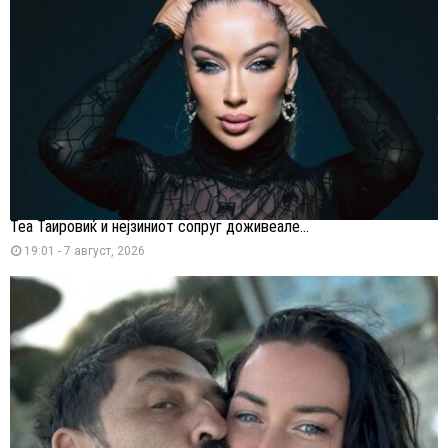
Теа Таировиќ и нејзиниот сопруг доживеале...
19:01 - 7 август, 2026