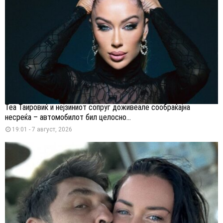
Теа Таировиќ и нејзиниот сопруг доживеале сообраќајна
несреќа – автомобилот бил целосно...
19:01 - 7 август, 2026