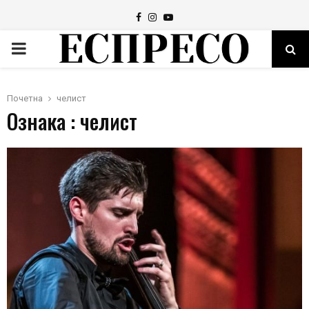
Facebook
Instagram
Youtube
PRIMARY
MENU
Почетна
челист
Ознака : челист