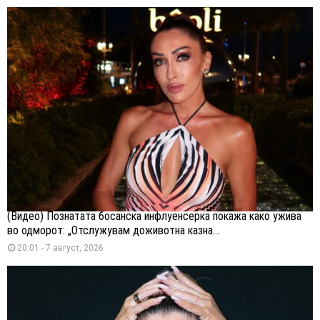
(Видео) Познатата босанска инфлуенсерка покажа како ужива
во одморот: „Отслужувам доживотна казна...
20:01 - 7 август, 2026