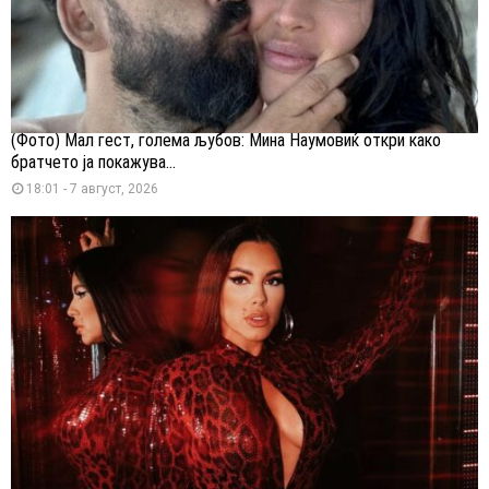
(Фото) Мал гест, голема љубов: Мина Наумовиќ откри како
братчето ја покажува...
18:01 - 7 август, 2026