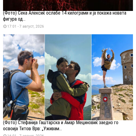
(Фото) Сека Алексиќ ослабе 14 килограми и ја покажа новата
фигура од...
17:01 - 7 август, 2026
(Фото) Стефанија Гаштарска и Амар Мециновиќ заедно го
освоија Титов Врв: „Уживам...
16:01 - 7 август, 2026