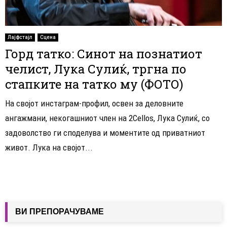
Лајфстајл
Сцена
Горд татко: Синот на познатиот
челист, Лука Сулиќ, тргна по
стапките на татко му (ФОТО)
На својот инстаграм-профил, освен за деловните
ангажмани, некогашниот член на 2Cellos, Лука Сулиќ, со
задоволство ги споделува и моментите од приватниот
живот. Лука на својот...
ВИ ПРЕПОРАЧУВАМЕ