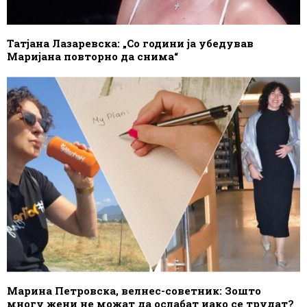
Татјана Лазаревска: „Со години ја убедував
Маријана повторно да снима“
Марина Петровска, велнес-советник: Зошто
многу жени не можат да ослабат иако се трудат?