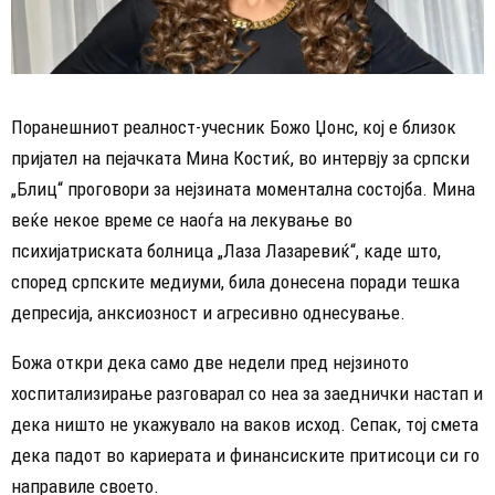
Поранешниот реалност-учесник Божо Џонс, кој е близок
пријател на пејачката Мина Костиќ, во интервју за српски
„Блиц“ проговори за нејзината моментална состојба. Мина
веќе некое време се наоѓа на лекување во
психијатриската болница „Лаза Лазаревиќ“, каде што,
според српските медиуми, била донесена поради тешка
депресија, анксиозност и агресивно однесување.
Божа откри дека само две недели пред нејзиното
хоспитализирање разговарал со неа за заеднички настап и
дека ништо не укажувало на ваков исход. Сепак, тој смета
дека падот во кариерата и финансиските притисоци си го
направиле своето.