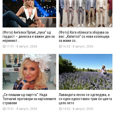
(Фото) Анѓелка Прпиќ „пука“ од
(Фото) Кога облеката зборува за
гордост – денеска е важен ден за
вас: „Капитол“ со нова колекција
нејзиниот...
за мажи со...
17:01 - 8 август, 2026
16:02 - 8 август, 2026
„Се плашам од смртта“: Нада
Лавандата лесно се одгледува, а
Топчагиќ проговори за најголемите
со еден едноставен трик ќе цвета
стравови
цело лето
15:01 - 8 август, 2026
14:02 - 8 август, 2026