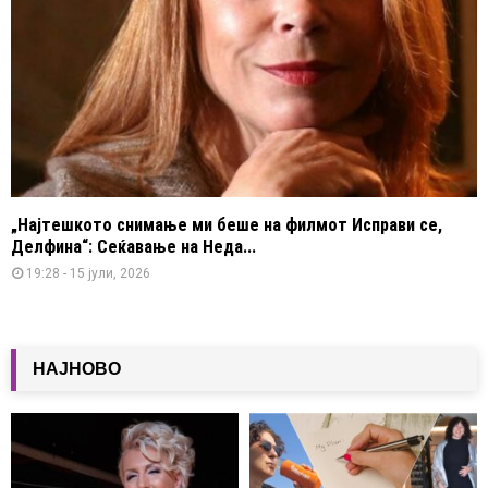
„Најтешкото снимање ми беше на филмот Исправи се,
Делфина“: Сеќавање на Неда...
19:28 - 15 јули, 2026
НАЈНОВО