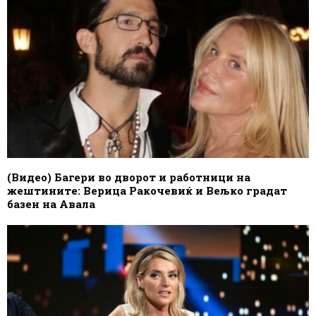
(Видео) Багери во дворот и работници на
жештините: Верица Ракочевиќ и Вељко градат
базен на Авала