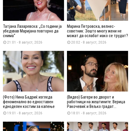
Татјана Лазаревска: „Со години ја
Марина Петровска, велнес-
убедував Маријана повторно да
советник: Зошто многу жени не
снима“
можат да ослабат иако се трудат?
21:01 - 8 август, 2026
20:02 - 8 август, 2026
(Фото) Нина Бадриќ изгледа
(Видео) Багери во дворот и
феноменално во едноставен
работници на жештините: Верица
едноделен костим за капење
Ракочевиќ и Вељко градат...
19:01 - 8 август, 2026
18:01 - 8 август, 2026