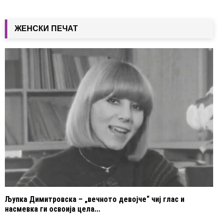
ЖЕНСКИ ПЕЧАТ
Љупка Димитровска – „вечното девојче“ чиј глас и
насмевка ги освоија цела...