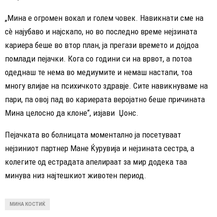
„Мина е огромен вокал и голем човек. Навикнати сме на
сè најубаво и најскапо, но во последно време нејзината
кариера беше во втор план, ја прегази времето и дојдоа
помлади пејачки. Кога со години си на врвот, а потоа
одеднаш те нема во медиумите и немаш настапи, тоа
многу влијае на психичкото здравје. Сите навикнуваме на
пари, па овој пад во кариерата веројатно беше причината
Мина целосно да клоне“, изјави Џонс.
Пејачката во болницата моментално ја посетуваат
нејзиниот партнер Мане Ќурувија и нејзината сестра, а
колегите од естрадата апелираат за мир додека таа
минува низ најтешкиот животен период.
МИНА КОСТИЌ