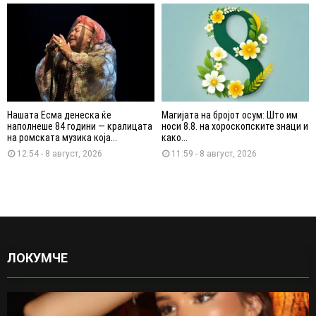
Нашата Есма денеска ќе
Магијата на бројот осум: Што им
наполнеше 84 години — кралицата
носи 8.8. на хороскопските знаци и
на ромската музика која...
како...
12:54 - 8 август, 2026
11:59 - 8 август, 2026
ЛОКУМЧЕ