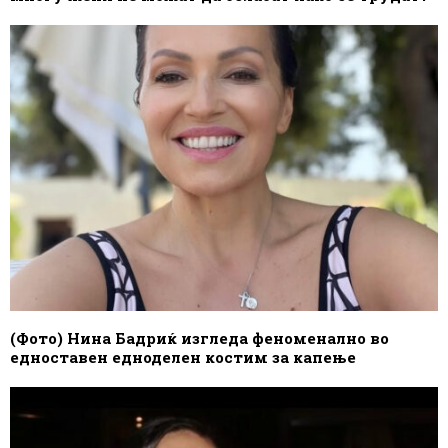
(Фото) Нина Бадриќ изгледа феноменално во
едноставен едноделен костим за капење