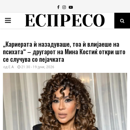
Facebook
Instagram
Youtube
PRIMARY
MENU
„Кариерата ѝ назадуваше, тоа ѝ влијаеше на
психата“ – другарот на Мина Костиќ откри што
се случува со пејачката
од
E.A.
21:30 - 19 јуни, 2026