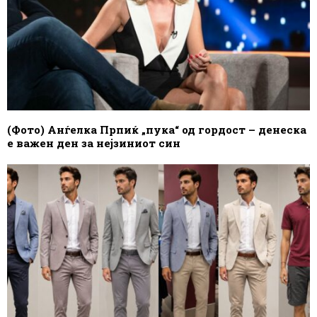
(Фото) Анѓелка Прпиќ „пука“ од гордост – денеска
е важен ден за нејзиниот син