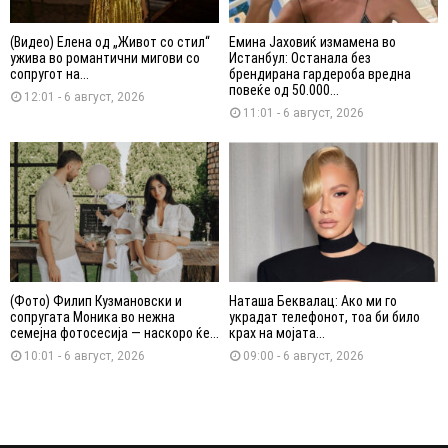
(Видео) Елена од „Живот со стил“
Емина Јаховиќ измамена во
ужива во романтични мигови со
Истанбул: Останала без
сопругот на...
брендирана гардероба вредна
повеќе од 50.000...
12:01 - 6 август, 2026
11:01 - 6 август, 2026
(Фото) Филип Кузмановски и
Наташа Беквалац: Ако ми го
сопругата Моника во нежна
украдат телефонот, тоа би било
семејна фотосесија — наскоро ќе...
крах на мојата...
10:01 - 6 август, 2026
09:00 - 6 август, 2026