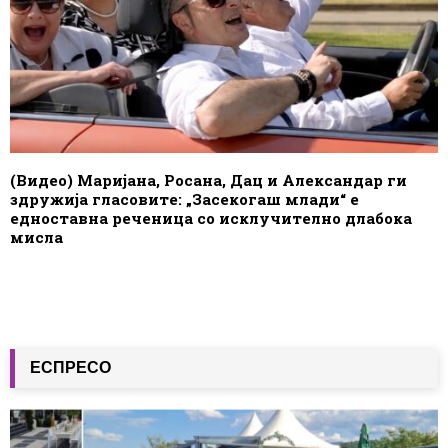
(Видео) Маријана, Росана, Дац и Александар ги
здружија гласовите: „Засекогаш млади“ е
едноставна реченица со исклучително длабока
мисла
ЕСПРЕСО