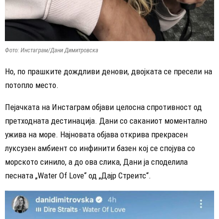
Фото: Инстаграм/Дани Димитровска
Но, по прашките дождливи денови, двојката се пресели на
потопло место.
Пејачката на Инстаграм објави целосна спротивност од
претходната дестинација. Дани со саканиот моменталнo
ужива на море. Најновата објава открива прекрасен
луксузен амбиент со инфинити базен кој се спојува со
морското синило, а до ова слика, Дани ја споделила
песната „Water Of Love“ од „Дајр Стреитс“.