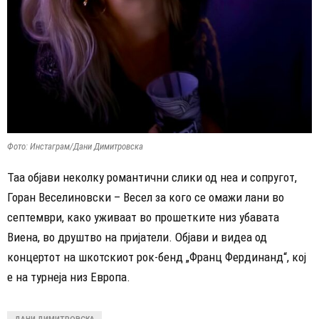
Фото: Инстаграм/Дани Димитровска
Таа објави неколку романтични слики од неа и сопругот,
Горан Веселиновски – Весел за кого се омажи лани во
септември, како уживаат во прошетките низ убавата
Виена, во друштво на пријатели. Објави и видеа од
концертот на шкотскиот рок-бенд „Франц Фердинанд“, кој
е на турнеја низ Европа.