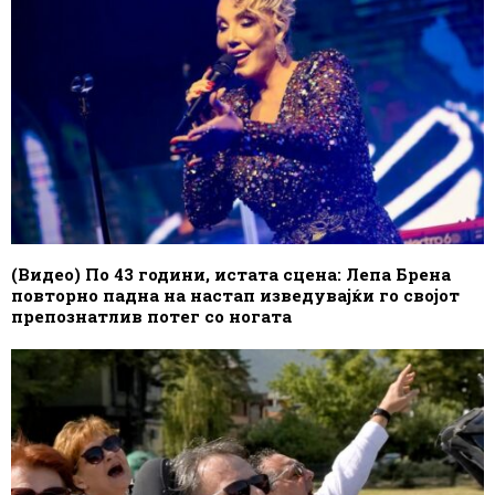
(Видео) По 43 години, истата сцена: Лепа Брена
повторно падна на настап изведувајќи го својот
препознатлив потег со ногата