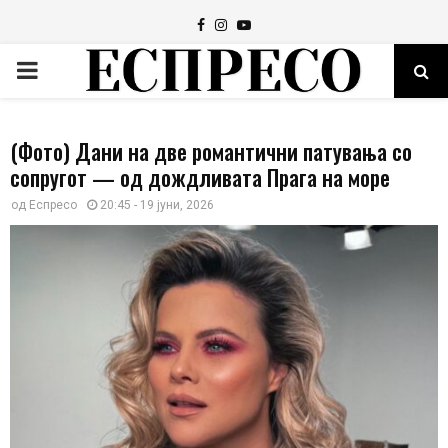
Facebook
Instagram
Youtube
PRIMARY
MENU
(Фото) Дани на две романтични патувања со
сопругот — од дождливата Прага на море
од
Еспресо
20:45 - 19 јуни, 2026