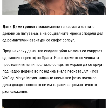
Дани Димитровска
максимално ги користи летните
денови за патувања, а на социјалните мрежи сподели дел
од романтични авантури со својот сопруг.
Пред неколку дена, таа сподели убав момент со сопругот
од нивниот престој во Прага. Иако времето во чешката
престолнина не ги послужло сонце, па морале да се кријат
под чадор додека во позадина ечела песната „Art Finds
You“ од Marya Mayan, нивните насмевки јасно покажаа
дека дождот воопшто не им го расипал романтичното
расположение.