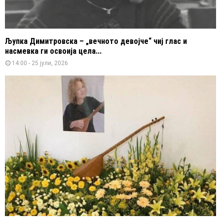
Љупка Димитровска – „вечното девојче“ чиј глас и
насмевка ги освоија цела...
14:00 - 25 јули, 2026