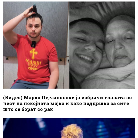
(Видео) Марко Пејчиновски ја избричи главата во
чест на покојната мајка и како поддршка за сите
што се борат со рак