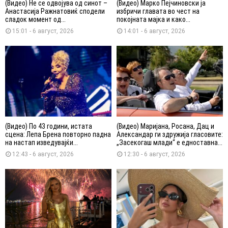
(Видео) Не се одвојува од синот –
(Видео) Марко Пејчиновски ја
Анастасија Ражнатовиќ сподели
избричи главата во чест на
сладок момент од...
покојната мајка и како...
15:01 - 6 август, 2026
14:01 - 6 август, 2026
(Видео) По 43 години, истата
(Видео) Маријана, Росана, Дац и
сцена: Лепа Брена повторно падна
Александар ги здружија гласовите:
на настап изведувајќи...
„Засекогаш млади“ е едноставна...
12:43 - 6 август, 2026
12:30 - 6 август, 2026