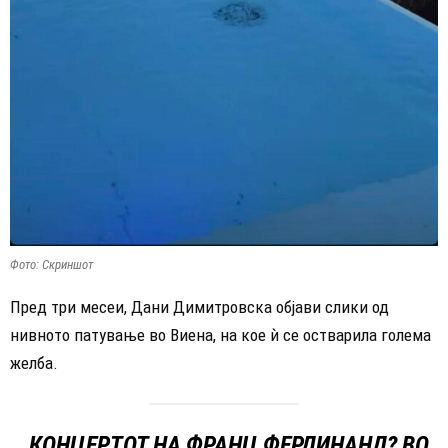
Фото: Скриншот
Пред три месеи, Дани Димитровска објави слики од
нивното патување во Виена, на кое ѝ се остварила голема
желба.
„КОНЦЕРТОТ НА ФРАНЦ ФЕРДИНАНД? ВО