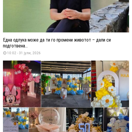
Една одлука може да ти го промени животот – дали си
подготвена...
10:02 - 31 јули, 2026