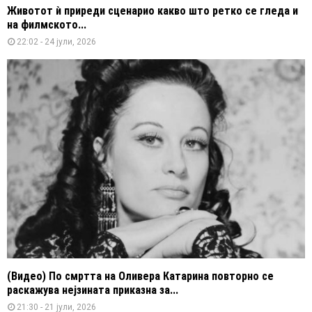
Животот ѝ приреди сценарио какво што ретко се гледа и
на филмското...
22:02 - 24 јули, 2026
(Видео) По смртта на Оливера Катарина повторно се
раскажува нејзината приказна за...
21:30 - 21 јули, 2026