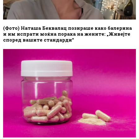
(Фото) Наташа Беквалац позираше како балерина
и им испрати моќна порака на жените: „Живејте
според вашите стандарди“