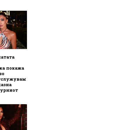
натата
ка покажа
во
Отслужувам
казна
зурниот