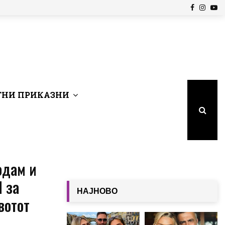
Facebook
Insta
Yo
НИ ПРИКАЗНИ
одам и
 за
НАЈНОВО
вотот