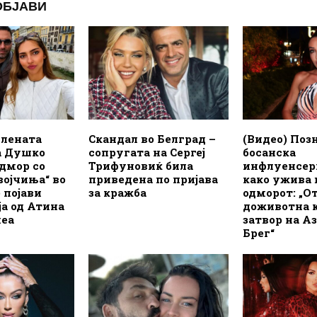
ОБЈАВИ
илената
Скандал во Белград –
(Видео) Поз
а Душко
сопругата на Сергеј
босанска
дмор со
Трифуновиќ била
инфлуенсер
војчиња“ во
приведена по пријава
како ужива 
 појави
за кражба
одморот: „
а од Атина
доживотна 
неа
затвор на А
Брег“