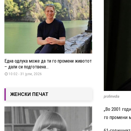
Една одлука може да ти го промени животот
– дали си подготвена...
10:02 - 31 јули, 2026
ЖЕНСКИ ПЕЧАТ
profimedia
„Во 2001 го
го промени м
61-годишната