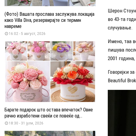
Шерон Стоун 
(Фото) Вашата прослава заслужува локација
во 43-та год
како Villa Diva, резервирајте си термин
навреме
случување.
16:02 - 5 август, 2026
Имено, таа в
пишува после
2001 година,
Говорејки з
Beautiful Br
Барате подарок што остава впечаток? Овие
рачно изработени свеќи се повеќе од...
18:30 - 31 јули, 2026