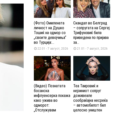
(Фото) Омилената
Скандал во Белград
личност на Душко
– сопругата на Сергеј
Тошиќ на одмор со
Трифуновиќ била
„своите девојчиња“
приведена по пријава
во Турција:...
за...
22:01 - 7 август, 2026
21:01 - 7 август, 2026
(Видео) Познатата
Теа Таировиќ и
босанска
нејзиниот сопруг
инфлуенсерка покажа
доживеале
како ужива во
сообраќајна несреќа
одморот:
– автомобилот бил
„Отслужувам
целосно уништен