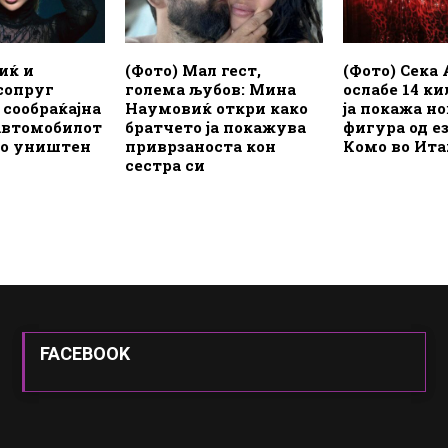
иќ и
(Фото) Мал гест,
(Фото) Сека
сопруг
голема љубов: Мина
ослабе 14 к
сообраќајна
Наумовиќ откри како
ја покажа н
автомобилот
братчето ја покажува
фигура од е
но уништен
приврзаноста кон
Комо во Ита
сестра си
FACEBOOK