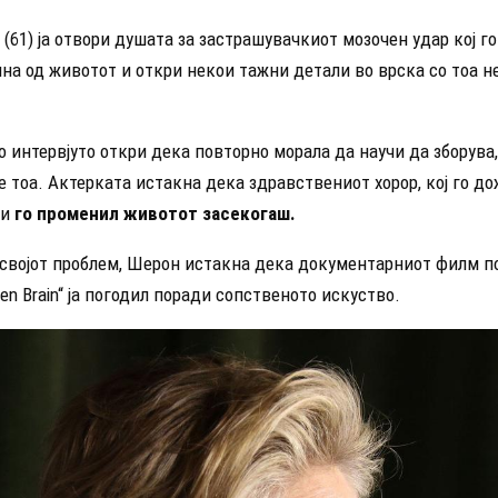
(61) ја отвори душата за застрашувачкиот мозочен удар кој г
ина од животот и откри некои тажни детали во врска со тоа н
о интервјуто откри дека повторно морала да научи да зборува,
 тоа. Актерката истакна дека здравствениот хорор, кој го д
 и
го променил животот засекогаш.
а својот проблем, Шерон истакна дека документарниот филм п
oken Brain“ ја погодил поради сопственото искуство.