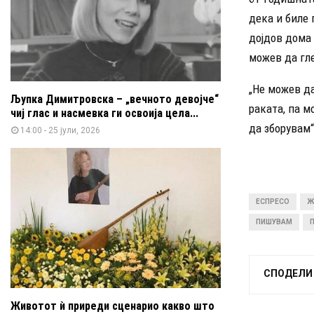
дека и биле 
дојдов дома 
можев да гле
„Не можев д
Љупка Димитровска – „вечното девојче“
раката, па 
чиј глас и насмевка ги освоија цела...
да зборувам“
14:00 - 25 јули, 2026
ЕСПРЕСО
Ж
ПИШУВАМ
СПОДЕЛИ
Животот ѝ приреди сценарио какво што