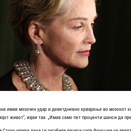
дина имав мозочен удар и деветдневно крварење во мозокот к
ојот живот“, изјаи таа. „Имав само пет проценти шанси да пр
 Стоун изјави дека ги загубила речиси сите функции на леват