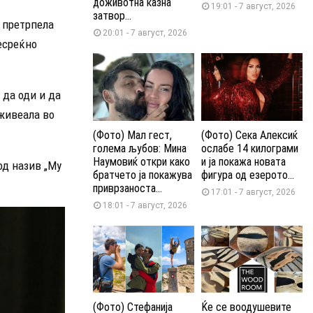
доживотна казна
19:01 - 7 август, 2026
затвор...
о претрпела
20:01 - 7 август, 2026
есреќно
 да оди и да
оживеала во
(Фото) Мал гест,
(Фото) Сека Алексиќ
голема љубов: Мина
ослабе 14 килограми
Наумовиќ откри како
и ја покажа новата
од назив „My
братчето ја покажува
фигура од езерото...
приврзаноста...
17:01 - 7 август, 2026
18:01 - 7 август, 2026
(Фото) Стефанија
Ќе се воодушевите