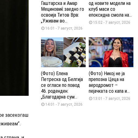
Гаштарска и Амар
од новите модели на
Мециновиќ заедно го
клуб маси со
освоија Титов Врв:
епоксидна смола на...
„Уживам во...
15:02 - 7 август, 2026
16:01 - 7 август, 2026
(Фото) Елена
(Фото) Никој не ја
Петреска од Белгија
препозна Цеца на
се огласи по повод
аеродромот –
46. роденден:
пејачката со капа и...
„Благодарна сум...
13:01 - 7 август, 2026
14:01 - 7 август, 2026
ое засекогаш
еживеам“.
а страна, и