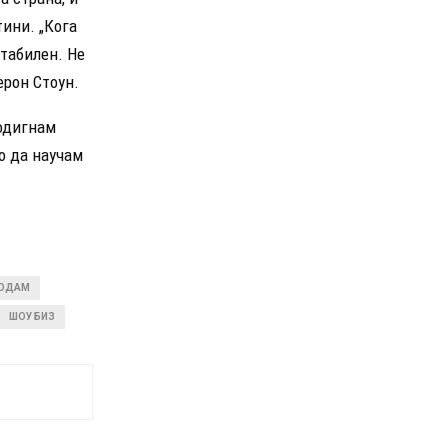
ини. „Кога
стабилен. Не
ерон Стоун.
подигнам
о да научам
ОДАМ
ШОУ БИЗ