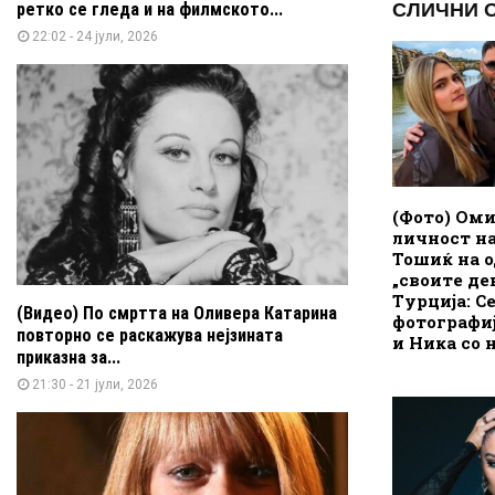
СЛИЧНИ 
ретко се гледа и на филмското...
22:02 - 24 јули, 2026
(Фото) Ом
личност н
Тошиќ на о
„своите де
Турција: Се
(Видео) По смртта на Оливера Катарина
фотографиј
повторно се раскажува нејзината
и Ника со 
приказна за...
21:30 - 21 јули, 2026