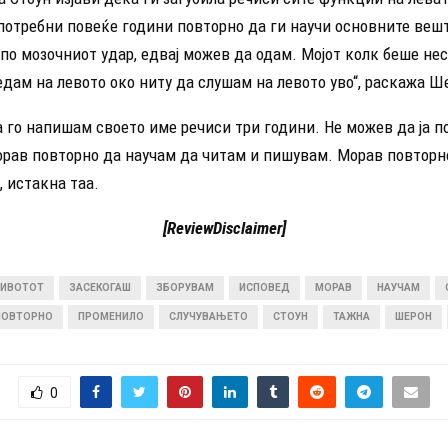
потребни повеќе години повторно да ги научи основните вешт
по мозочниот удар, едвај можев да одам. Мојот колк беше не
дам на левото око ниту да слушам на левото уво“, раскажа Ш
а го напишам своето име речиси три години. Не можев да ја 
морав повторно да научам да читам и пишувам. Морав повторн
, истакна таа.
[ReviewDisclaimer]
ИВОТОТ
ЗАСЕКОГАШ
ЗБОРУВАМ
ИСПОВЕД
МОРАВ
НАУЧАМ
ПОВТОРНО
ПРОМЕНИЛО
СЛУЧУВАЊЕТО
СТОУН
ТАЖНА
ШЕРОН
0