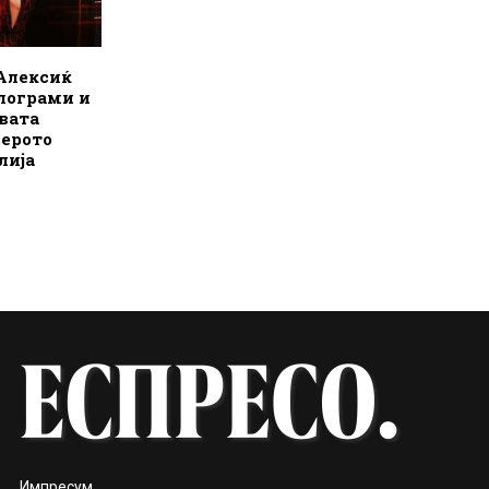
 Алексиќ
илограми и
овата
зерото
лија
Импресум