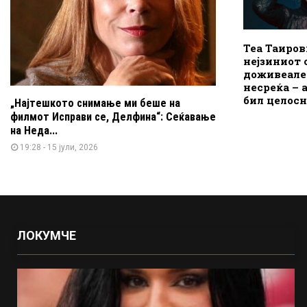
Теа Таиров
нејзиниот 
доживеале 
несреќа – 
бил целос
„Најтешкото снимање ми беше на
филмот Исправи се, Делфина“: Сеќавање
на Неда...
19:28 - 15 јули, 2026
ЛОКУМЧЕ