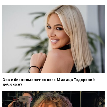
Ова е бизнисменот со кого Милица Тодоровиќ
доби син?