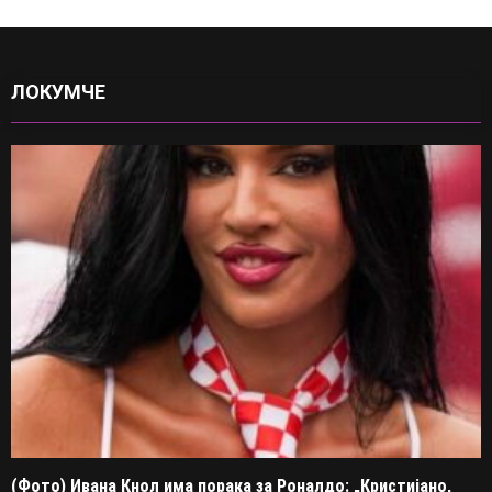
ЛОКУМЧЕ
(Фото) Ивана Кнол има порака за Роналдо: „Кристијано,