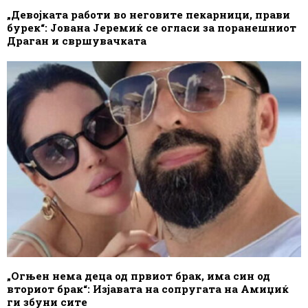
„Девојката работи во неговите пекарници, прави
бурек“: Јована Јеремиќ се огласи за поранешниот
Драган и свршувачката
„Огњен нема деца од првиот брак, има син од
вториот брак“: Изјавата на сопругата на Амиџиќ
ги збуни сите