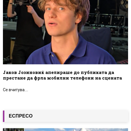
Јаков Јозиновиќ апелираше до публиката да
престане да фрла мобилни телефони на сцената
Се вчитува....
ЕСПРЕСО