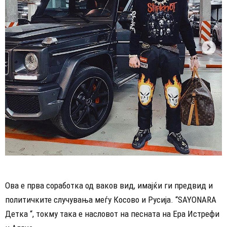
Ова е прва соработка од ваков вид, имајќи ги предвид и
политичките случувања меѓу Косово и Русија. “SAYONARA
Детка “, токму така е насловот на песната на Ера Истрефи