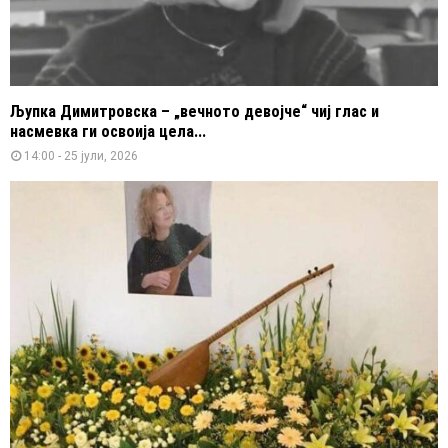
Љупка Димитровска – „вечното девојче“ чиј глас и
насмевка ги освоија цела...
14:00 - 25 јули, 2026