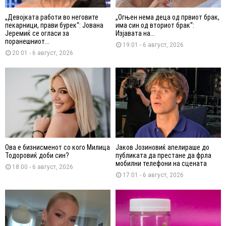
„Девојката работи во неговите
„Огњен нема деца од првиот брак,
пекарници, прави бурек“: Јована
има син од вториот брак“:
Јеремиќ се огласи за
Изјавата на...
поранешниот...
19:01 - 6 август, 2026
20:01 - 6 август, 2026
Ова е бизнисменот со кого Милица
Јаков Јозиновиќ апелираше до
Тодоровиќ доби син?
публиката да престане да фрла
мобилни телефони на сцената
18:00 - 6 август, 2026
17:01 - 6 август, 2026