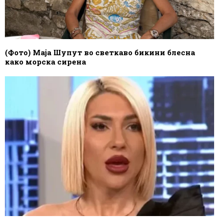
(Фото) Маја Шупут во светкаво бикини блесна
како морска сирена