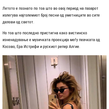
Летото е познато по тоа што во овој период на пазарот
излегува најголемиот број песни од уметниците во сите
делови од светот.
Но тоа што последно пристигна како вистинско
изненадување е музичката проекција меѓу пеачката од
Косово, Ера Истрефи и рускиот репер Алгие.