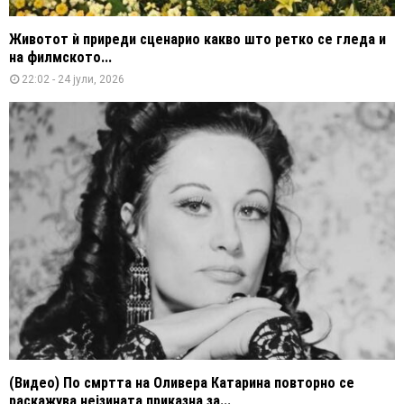
Животот ѝ приреди сценарио какво што ретко се гледа и
на филмското...
22:02 - 24 јули, 2026
(Видео) По смртта на Оливера Катарина повторно се
раскажува нејзината приказна за...