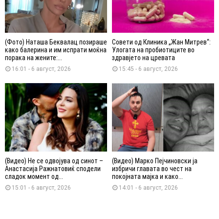
(Фото) Наташа Беквалац позираше
Совети од Клиника „Жан Митрев“:
како балерина и им испрати моќна
Улогата на пробиотиците во
порака на жените:...
здравјето на цревата
16:01 - 6 август, 2026
15:45 - 6 август, 2026
(Видео) Не се одвојува од синот –
(Видео) Марко Пејчиновски ја
Анастасија Ражнатовиќ сподели
избричи главата во чест на
сладок момент од...
покојната мајка и како...
15:01 - 6 август, 2026
14:01 - 6 август, 2026