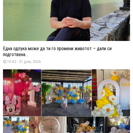
Една одлука може да ти го промени животот – дали си
подготвена...
10:02 - 31 јули, 2026