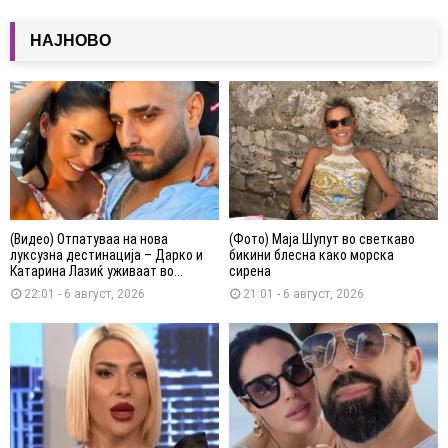
НАЈНОВО
(Видео) Отпатуваа на нова
(Фото) Маја Шупут во светкаво
луксузна дестинација – Дарко и
бикини блесна како морска
Катарина Лазиќ уживаат во...
сирена
22:01 - 6 август, 2026
21:01 - 6 август, 2026