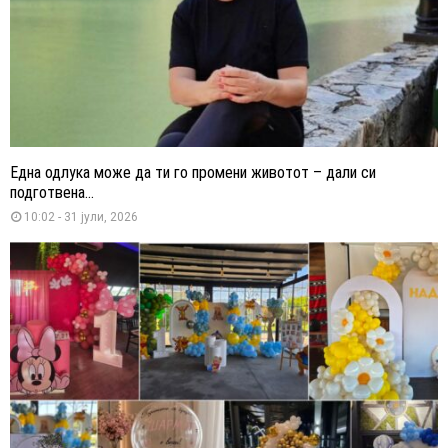
Една одлука може да ти го промени животот – дали си
подготвена...
10:02 - 31 јули, 2026