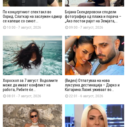
По концертниот спектакл во
Бојана Скендеровски сподели
Охрид, Слаткар на заслужен одмор
фотографија од плажа и порача –
се капеше со синот...
„Ако постои рајот на Земјата,...
10:00 - 7 август, 2026
09:00 - 7 август, 2026
Хороскоп за 7 август: Водолиите
(Видео) Отпатуваа на нова
може да имаат конфликт на
луксузна дестинација – Дарко и
работа, Рибите ќе...
Катарина Лазиќ уживаат во...
08:01 - 7 август, 2026
22:01 - 6 август, 2026