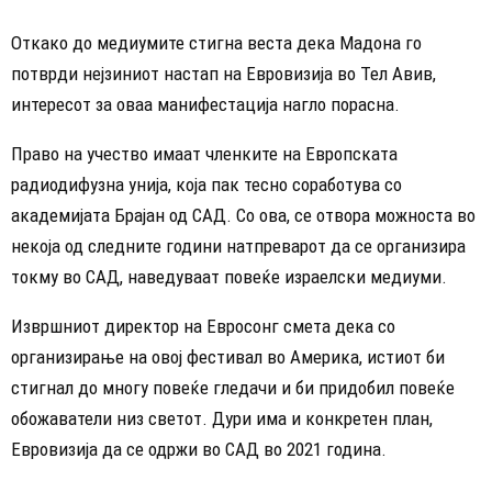
Откако до медиумите стигна веста дека Мадона го
потврди нејзиниот настап на Евровизија во Тел Авив,
интересот за оваа манифестација нагло порасна.
Право на учество имаат членките на Европската
радиодифузна унија, која пак тесно соработува со
академијата Брајан од САД. Со ова, се отвора можноста во
некоја од следните години натпреварот да се организира
токму во САД, наведуваат повеќе израелски медиуми.
Извршниот директор на Евросонг смета дека со
организирање на овој фестивал во Америка, истиот би
стигнал до многу повеќе гледачи и би придобил повеќе
обожаватели низ светот. Дури има и конкретен план,
Евровизија да се одржи во САД во 2021 година.