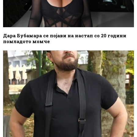
Дара Бубамара се појави на настап со 20 години
помладото момче