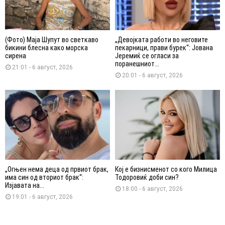
(Фото) Маја Шупут во светкаво
„Девојката работи во неговите
бикини блесна како морска
пекарници, прави бурек“: Јована
сирена
Јеремиќ се огласи за
поранешниот...
21:01 - 6 август, 2026
20:01 - 6 август, 2026
„Огњен нема деца од првиот брак,
Кој е бизнисменот со кого Милица
има син од вториот брак“:
Тодоровиќ доби син?
Изјавата на...
18:00 - 6 август, 2026
19:01 - 6 август, 2026