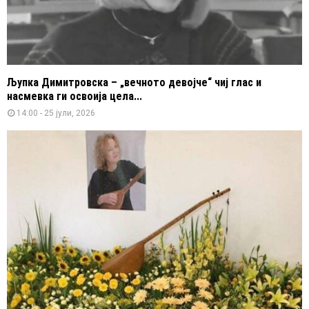
Љупка Димитровска – „вечното девојче“ чиј глас и
насмевка ги освоија цела...
14:00 - 25 јули, 2026