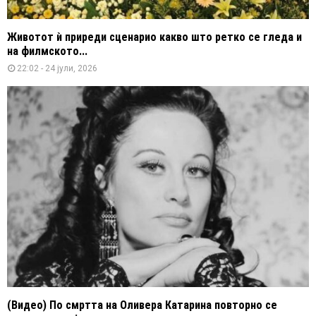
Животот ѝ приреди сценарио какво што ретко се гледа и
на филмското...
22:02 - 24 јули, 2026
(Видео) По смртта на Оливера Катарина повторно се