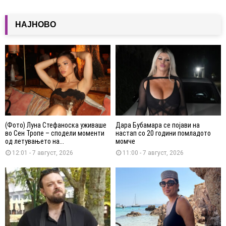
НАЈНОВО
(Фото) Луна Стефаноска уживаше
Дара Бубамара се појави на
во Сен Тропе – сподели моменти
настап со 20 години помладото
од летувањето на...
момче
12:01 - 7 август, 2026
11:00 - 7 август, 2026