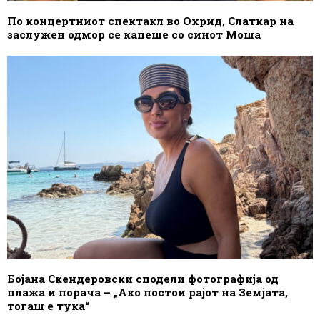
По концертниот спектакл во Охрид, Слаткар на
заслужен одмор се капеше со синот Моша
Бојана Скендеровски сподели фотографија од
плажа и порача – „Ако постои рајот на Земјата,
тогаш е тука“