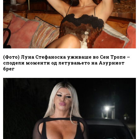
(Фото) Луна Стефаноска уживаше во Сен Тропе –
сподели моменти од летувањето на Азурниот
брег