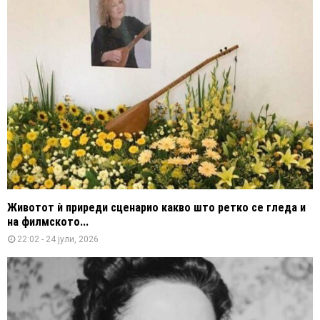
Животот ѝ приреди сценарио какво што ретко се гледа и
на филмското...
22:02 - 24 јули, 2026