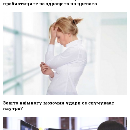
пробиотиците во здравјето на цревата
Зошто најмногу мозочни удари се случуваат
наутро?