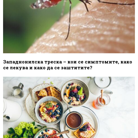
Западнонилска треска – кои се симптомите, како
се лекува и како да се заштитите?