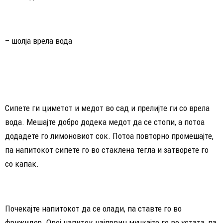
– шолја врела вода
Сипете ги циметот и медот во сад и прелијте ги со врела
вода. Мешајте добро додека медот да се стопи, а потоа
додадете го лимоновиот сок. Потоа повторно промешајте,
па напитокот сипете го во стаклена тегла и затворете го
со капак.
Почекајте напитокот да се олади, па ставте го во
фрижидер. Овој напиток најпрвин мучкајте го во устата, па