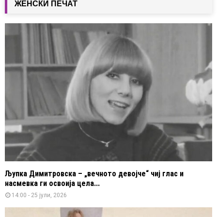
ЖЕНСКИ ПЕЧАТ
Љупка Димитровска – „вечното девојче“ чиј глас и
насмевка ги освоија цела...
14:00 - 25 јули, 2026