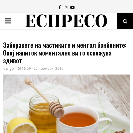
Facebook
Instagram
Youtube
PRIMARY
MENU
Заборавете на мастиките и ментол бонбоните:
Овој напиток моментално ви го освежува
здивот
од
Igor
16:59 - 25 ноември, 2019