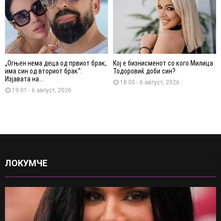
„Огњен нема деца од првиот брак,
Кој е бизнисменот со кого Милица
има син од вториот брак“:
Тодоровиќ доби син?
Изјавата на...
18:00 - 6 август, 2026
19:01 - 6 август, 2026
ЛОКУМЧЕ