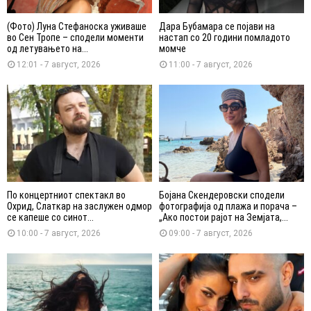
(Фото) Луна Стефаноска уживаше
Дара Бубамара се појави на
во Сен Тропе – сподели моменти
настап со 20 години помладото
од летувањето на...
момче
12:01 - 7 август, 2026
11:00 - 7 август, 2026
По концертниот спектакл во
Бојана Скендеровски сподели
Охрид, Слаткар на заслужен одмор
фотографија од плажа и порача –
се капеше со синот...
„Ако постои рајот на Земјата,...
10:00 - 7 август, 2026
09:00 - 7 август, 2026