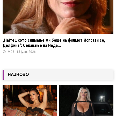
„Најтешкото снимање ми беше на филмот Исправи се,
Делфина“: Сеќавање на Неда...
19:28 - 15 јули, 2026
НАЈНОВО