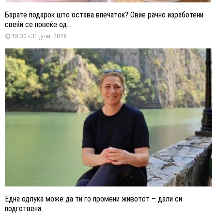
Барате подарок што остава впечаток? Овие рачно изработени
свеќи се повеќе од...
18:30 - 31 јули, 2026
Една одлука може да ти го промени животот – дали си
подготвена...