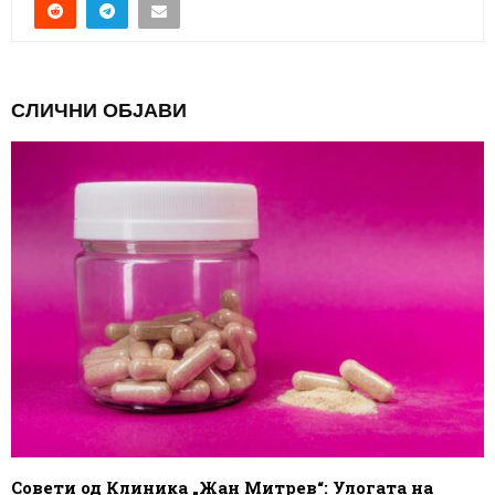
СЛИЧНИ ОБЈАВИ
Совети од Клиника „Жан Митрев“: Улогата на