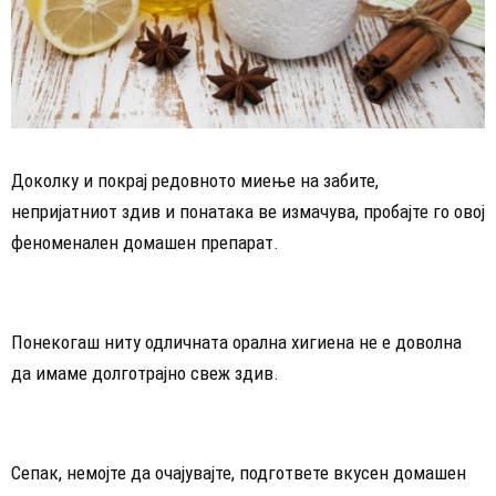
Доколку и покрај редовното миење на забите,
непријатниот здив и понатака ве измачува, пробајте го овој
феноменален домашен препарат.
Понекогаш ниту одличната орална хигиена не е доволна
да имаме долготрајно свеж здив.
Сепак, немојте да очајувајте, подгответе вкусен домашен