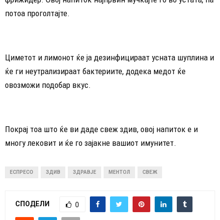
потоа проголтајте.
Циметот и лимонот ќе ја дезинфицираат усната шуплина и
ќе ги неутрализираат бактериите, додека медот ќе
овозможи подобар вкус.
Покрај тоа што ќе ви даде свеж здив, овој напиток е и
многу лековит и ќе го зајакне вашиот имунитет.
ЕСПРЕСО
ЗДИВ
ЗДРАВЈЕ
МЕНТОЛ
СВЕЖ
СПОДЕЛИ
0