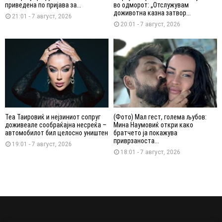
приведена по пријава за...
во одморот: „Отслужувам
доживотна казна затвор...
21:01 - 7 август, 2026
20:01 - 7 август, 2026
Теа Таировиќ и нејзиниот сопруг
(Фото) Мал гест, голема љубов:
доживеале сообраќајна несреќа –
Мина Наумовиќ откри како
автомобилот бил целосно уништен
братчето ја покажува
приврзаноста...
19:01 - 7 август, 2026
18:01 - 7 август, 2026