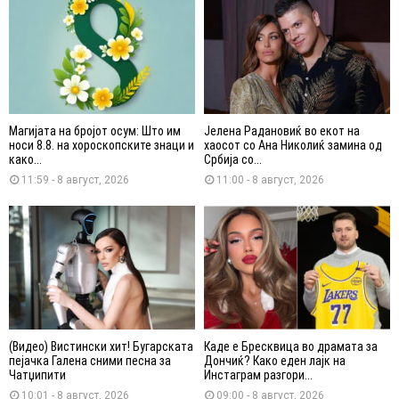
Магијата на бројот осум: Што им
Јелена Радановиќ во екот на
носи 8.8. на хороскопските знаци и
хаосот со Ана Николиќ замина од
како...
Србија со...
11:59 - 8 август, 2026
11:00 - 8 август, 2026
(Видео) Вистински хит! Бугарската
Каде е Бресквица во драмата за
пејачка Галена сними песна за
Дончиќ? Како еден лајк на
Чатџипити
Инстаграм разгори...
10:01 - 8 август, 2026
09:00 - 8 август, 2026