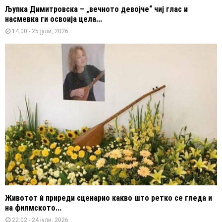
Љупка Димитровска – „вечното девојче“ чиј глас и
насмевка ги освоија цела...
14:00 - 25 јули, 2026
Животот ѝ приреди сценарио какво што ретко се гледа и
на филмското...
22:02 - 24 јули, 2026