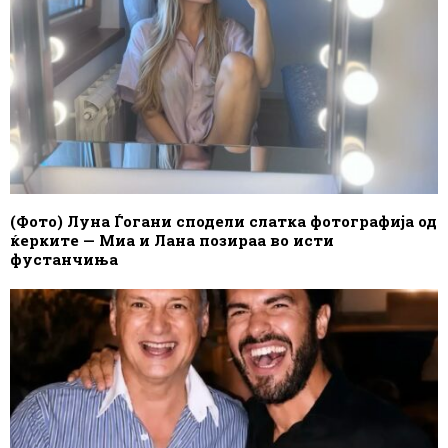
(Фото) Луна Ѓогани сподели слатка фотографија од
ќерките — Миа и Лана позираа во исти
фустанчиња