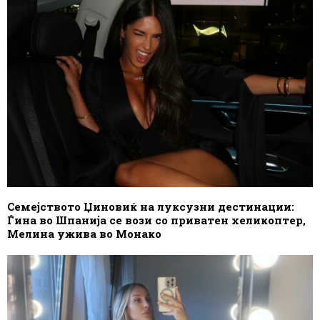
Семејството Џиновиќ на луксузни дестинации:
Ѓина во Шпанија се вози со приватен хеликоптер,
Мелина ужива во Монако