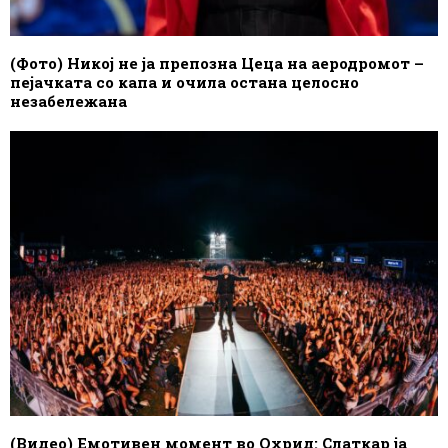
(Фото) Никој не ја препозна Цеца на аеродромот –
пејачката со капа и очила остана целосно
незабележана
(Видео) Емотивен момент во Охрид: Слаткар ја