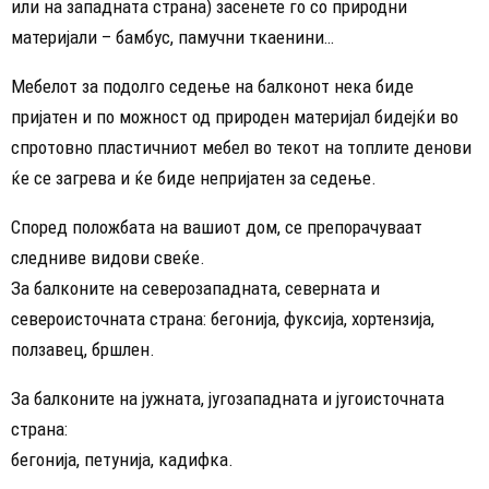
или на западната страна) засенете го со природни
материјали – бамбус, памучни ткаенини…
Мебелот за подолго седење на балконот нека биде
пријатен и по можност од природен материјал бидејќи во
спротовно пластичниот мебел во текот на топлите денови
ќе се загрева и ќе биде непријатен за седење.
Според положбата на вашиот дом, се препорачуваат
следниве видови свеќе.
За балконите на северозападната, северната и
североисточната страна: бегонија, фуксија, хортензија,
ползавец, бршлен.
За балконите на јужната, југозападната и југоисточната
страна:
бегонија, петунија, кадифка.