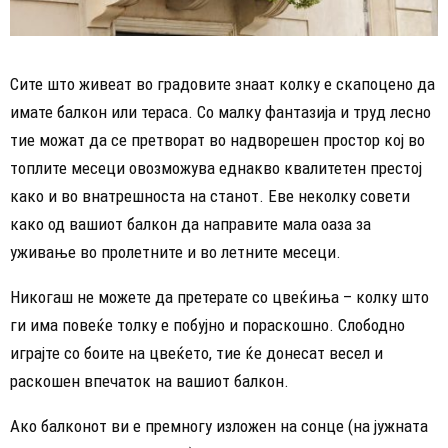
Сите што живеат во градовите знаат колку е скапоцено дa
имате балкон или тераса. Со малку фантазија и труд лесно
тие можат да се претворат во надворешен простор кој во
топлите месеци овозможува еднакво квалитетен престој
како и во внатрешноста на станот. Еве неколку совети
како од вашиот балкон да направите мала оаза за
уживање во пролетните и во летните месеци.
Никогаш не можете да претерате со цвеќиња – колку што
ги има повеќе толку е побујно и пораскошно. Слободно
играјте со боите на цвеќето, тие ќе донесат весел и
раскошен впечаток на вашиот балкон.
Ако балконот ви е премногу изложен на сонце (на јужната