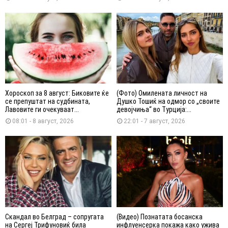
Хороскоп за 8 август: Биковите ќе
(Фото) Омилената личност на
се препуштат на судбината,
Душко Тошиќ на одмор со „своите
Лавовите ги очекуваат...
девојчиња“ во Турција:...
08:01 - 8 август, 2026
22:01 - 7 август, 2026
Скандал во Белград – сопругата
(Видео) Познатата босанска
на Сергеј Трифуновиќ била
инфлуенсерка покажа како ужива