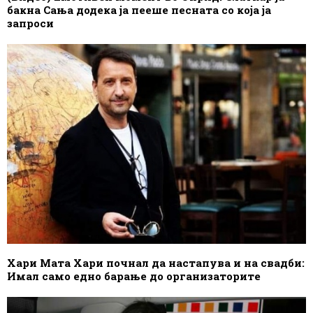
бакна Сања додека ја пееше песната со која ја
запроси
Хари Мата Хари почнал да настапува и на свадби:
Имал само едно барање до организаторите