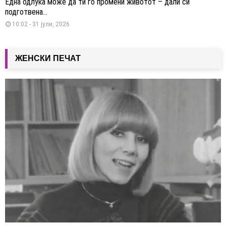
Една одлука може да ти го промени животот – дали си
подготвена...
10:02 - 31 јули, 2026
ЖЕНСКИ ПЕЧАТ