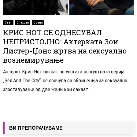
Свет
Слајдер
Сцена
КРИС НОТ СЕ ОДНЕСУВАЛ
НЕПРИСТОЈНО: Актерката Зои
Листер-Џонс жртва на сексуално
вознемирување
Актерот Крис Нот познат по улогата во култната серија
„Sex And The City“, се соочува со обвиненија за сексуално
злоставување од две жени кои сакаат...
ВИ ПРЕПОРАЧУВАМЕ