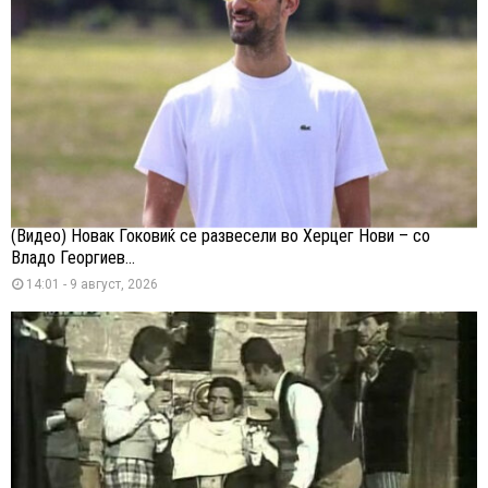
(Видео) Новак Ѓоковиќ се развесели во Херцег Нови – со
Владо Георгиев...
14:01 - 9 август, 2026