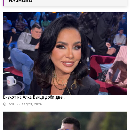
НАЈНОВО
Внукот на Алка Вуица доби две...
15:01 - 9 август, 2026