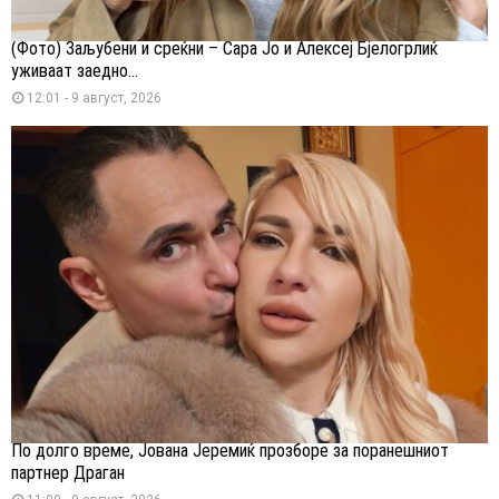
(Фото) Заљубени и среќни – Сара Јо и Алексеј Бјелогрлиќ
уживаат заедно...
12:01 - 9 август, 2026
По долго време, Јована Јеремиќ прозборе за поранешниот
партнер Драган