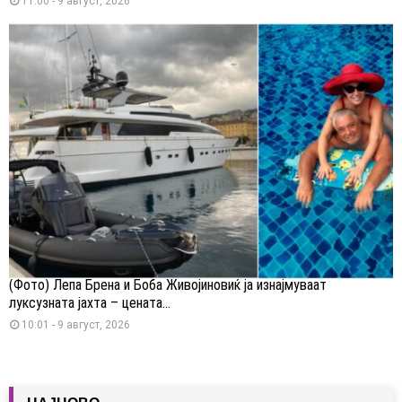
11:00 - 9 август, 2026
(Фото) Лепа Брена и Боба Живојиновиќ ја изнајмуваат
луксузната јахта – цената...
10:01 - 9 август, 2026