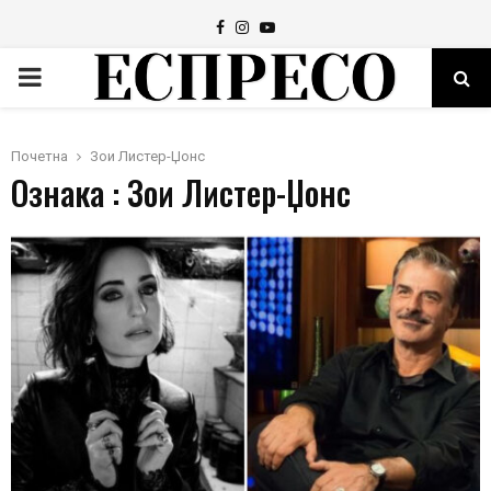
Facebook
Instagram
Youtube
PRIMARY
MENU
Почетна
Зои Листер-Џонс
Ознака : Зои Листер-Џонс