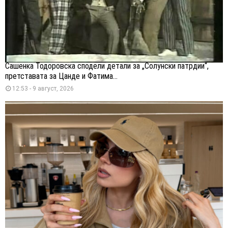
Сашенка Тодоровска сподели детали за „Солунски патрдии“,
претставата за Цанде и Фатима...
12:53 - 9 август, 2026