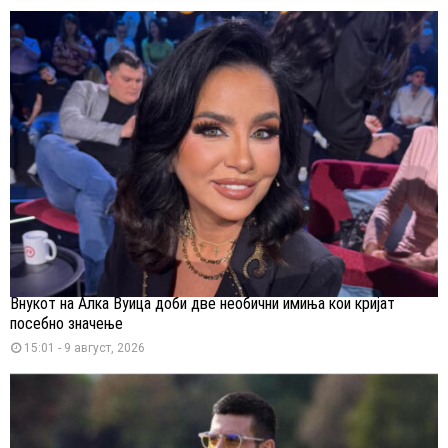
Внукот на Алка Вуица доби две необични имиња кои кријат
посебно значење
15:01 - 9 август, 2026