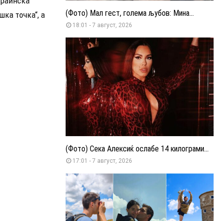
краинска
(Фото) Мал гест, голема љубов: Мина...
шка точка“, а
18:01 - 7 август, 2026
(Фото) Сека Алексиќ ослабе 14 килограми...
17:01 - 7 август, 2026