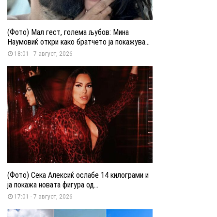
(Фото) Мал гест, голема љубов: Мина
Наумовиќ откри како братчето ја покажува...
18:01 - 7 август, 2026
(Фото) Сека Алексиќ ослабе 14 килограми и
ја покажа новата фигура од...
17:01 - 7 август, 2026