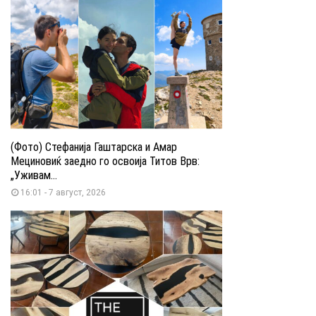
(Фото) Стефанија Гаштарска и Амар
Мециновиќ заедно го освоија Титов Врв:
„Уживам...
16:01 - 7 август, 2026