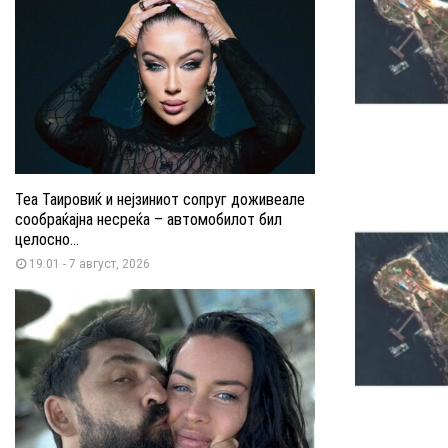
Теа Таировиќ и нејзиниот сопруг доживеале
сообраќајна несреќа – автомобилот бил
целосно...
19:01 - 7 август, 2026