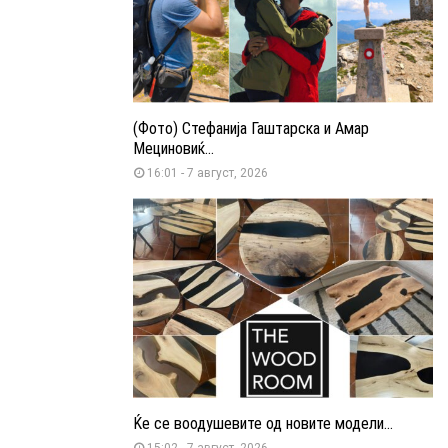
(Фото) Стефанија Гаштарска и Амар
Мециновиќ...
16:01 - 7 август, 2026
Ќе се воодушевите од новите модели...
15:02 - 7 август, 2026