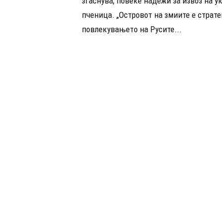
згаснува, повеќе надежи за извоз на у
пченица. „Островот на змиите е страте
повлекувањето на Русите...