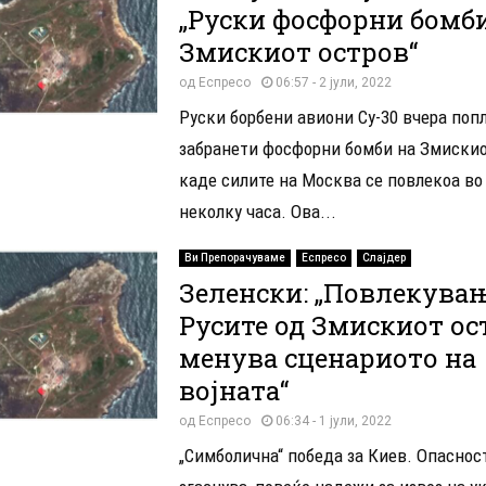
„Руски фосфорни бомб
Змискиот остров“
од
Еспресо
06:57 - 2 јули, 2022
Руски борбени авиони Су-30 вчера поп
забранети фосфорни бомби на Змискио
каде силите на Москва се повлекоа во
неколку часа. Ова...
Ви Препорачуваме
Еспресо
Слајдер
Зеленски: „Повлекувањ
Русите од Змискиот ос
менува сценариото на
војната“
од
Еспресо
06:34 - 1 јули, 2022
„Симболична“ победа за Киев. Опаснос