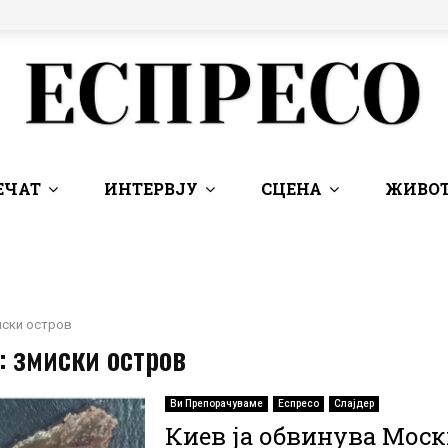
ЕЧАТ
ИНТЕРВЈУ
СЦЕНА
ЖИВОТ
иски остров
: змиски остров
Ви Препорачуваме
Еспресо
Слајдер
Киев ја обвинува Моск