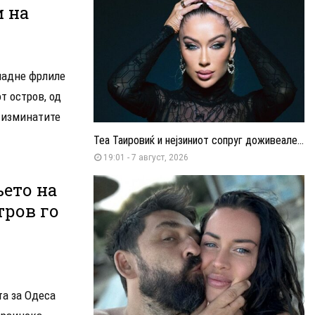
и на
ладне фрлиле
т остров, од
 изминатите
Теа Таировиќ и нејзиниот сопруг доживеале...
19:01 - 7 август, 2026
ето на
тров го
та за Одеса