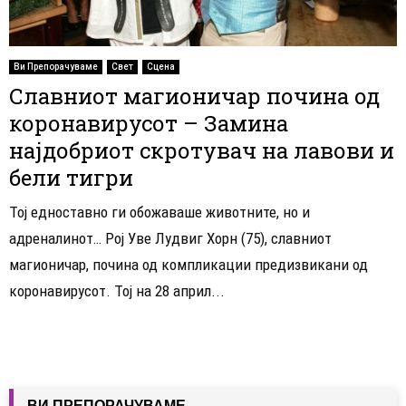
Ви Препорачуваме
Свет
Сцена
Славниот магионичар почина од
коронавирусот – Замина
најдобриот скротувач на лавови и
бели тигри
Тој едноставно ги обожаваше животните, но и
адреналинот… Рој Уве Лудвиг Хорн (75), славниот
магионичар, почина од компликации предизвикани од
коронавирусот. Тој на 28 април...
ВИ ПРЕПОРАЧУВАМЕ