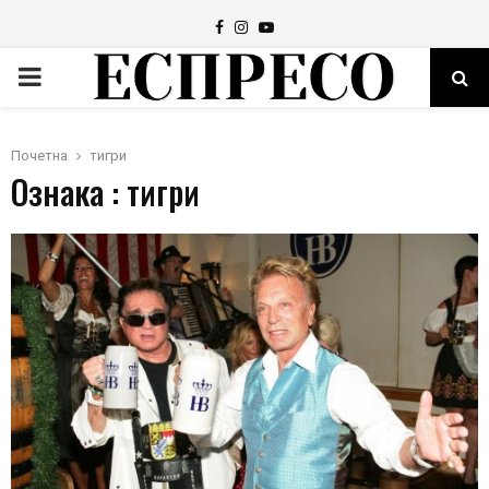
Facebook
Instagram
Youtube
PRIMARY
MENU
Почетна
тигри
Ознака : тигри