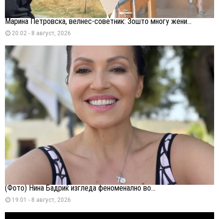
Марина Петровска, велнес-советник: Зошто многу жени...
20:02 - 8 август, 2026
(Фото) Нина Бадриќ изгледа феноменално во...
19:01 - 8 август, 2026