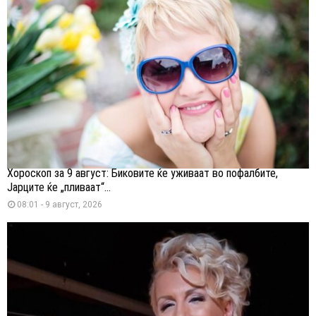
Хороскоп за 9 август: Биковите ќе уживаат во пофалбите,
Јарците ќе „пливаат“...
08:01 - 9 август, 2026