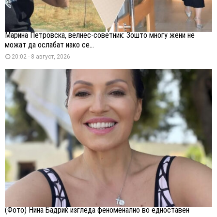
Марина Петровска, велнес-советник: Зошто многу жени не
можат да ослабат иако се...
20:02 - 8 август, 2026
(Фото) Нина Бадриќ изгледа феноменално во едноставен