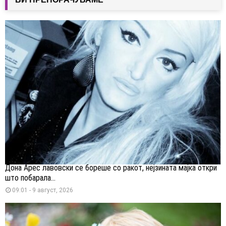
Дона Арес лавовски се бореше со ракот, нејзината мајка откри
што побарала...
09:01 - 9 август, 2026