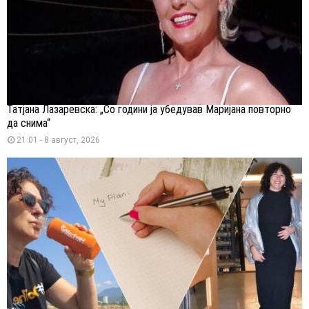
Татјана Лазаревска: „Со години ја убедував Маријана повторно
да снима“
21:01 - 8 август, 2026