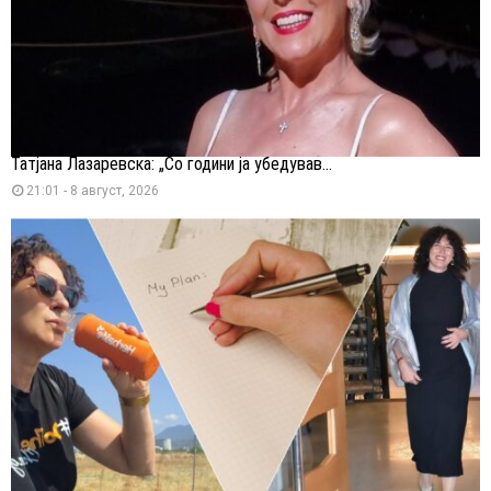
Татјана Лазаревска: „Со години ја убедував...
21:01 - 8 август, 2026