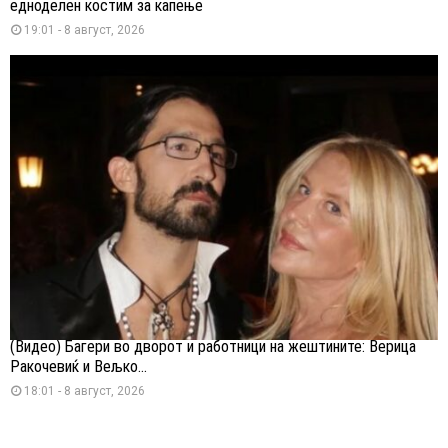
едноделен костим за капење
19:01 - 8 август, 2026
(Видео) Багери во дворот и работници на жештините: Верица
Ракочевиќ и Вељко...
18:01 - 8 август, 2026