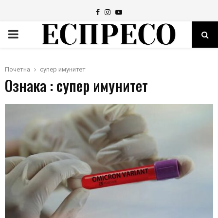
Facebook
Instagram
Youtube
PRIMARY
MENU
Почетна
супер имунитет
Ознака : супер имунитет