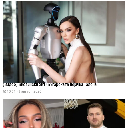
(Видео) Вистински хит! Бугарската пејачка Галена...
10:01 - 8 август, 2026