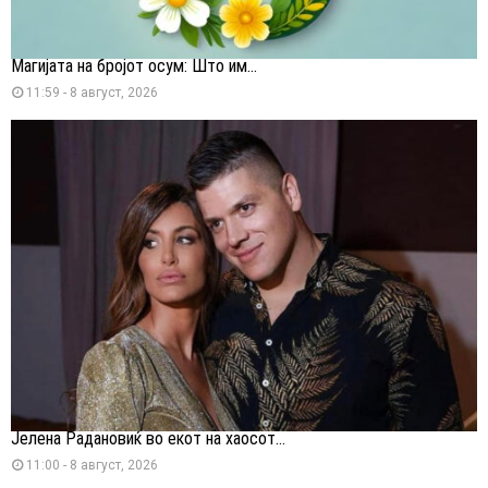
Магијата на бројот осум: Што им...
11:59 - 8 август, 2026
Јелена Радановиќ во екот на хаосот...
11:00 - 8 август, 2026