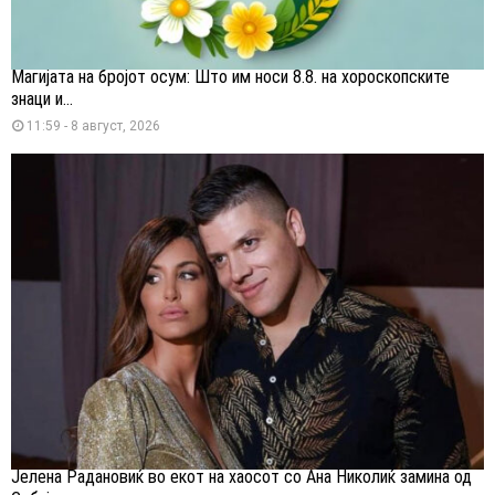
Магијата на бројот осум: Што им носи 8.8. на хороскопските
знаци и...
11:59 - 8 август, 2026
Јелена Радановиќ во екот на хаосот со Ана Николиќ замина од