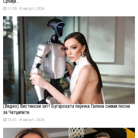
Србија...
11:00 - 8 август, 2026
(Видео) Вистински хит! Бугарската пејачка Галена сними песна
за Чатџипити
10:01 - 8 август, 2026