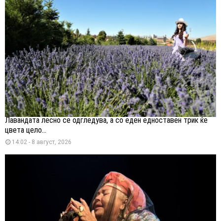
Лавандата лесно се одгледува, а со еден едноставен трик ќе
цвета цело...
14:02 - 8 август, 2026