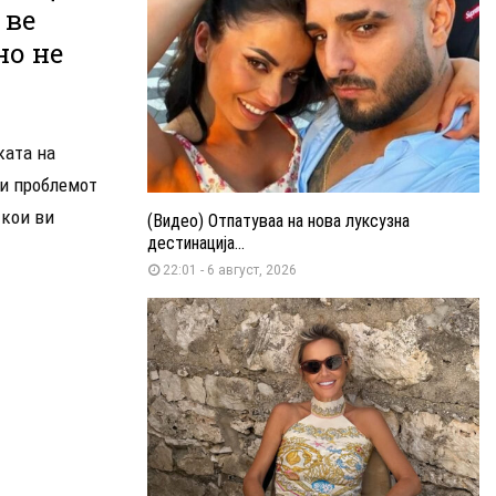
 ве
но не
ката на
би проблемот
 кои ви
(Видео) Отпатуваа на нова луксузна
дестинација...
22:01 - 6 август, 2026