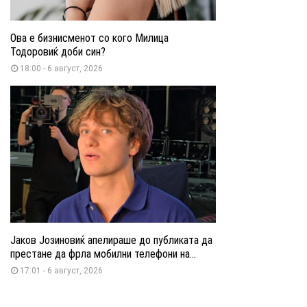
Ова е бизнисменот со кого Милица
Тодоровиќ доби син?
18:00 - 6 август, 2026
Јаков Јозиновиќ апелираше до публиката да
престане да фрла мобилни телефони на...
17:01 - 6 август, 2026