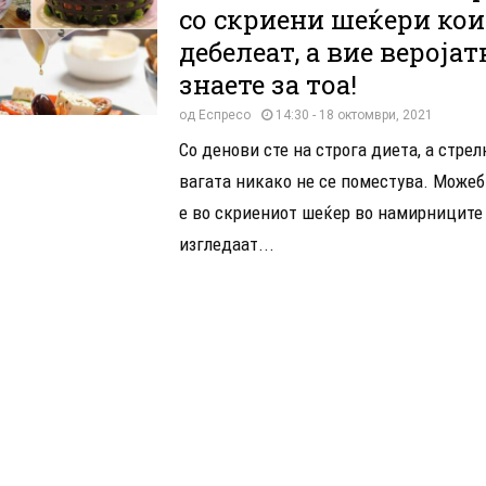
со скриени шеќери кои
дебелеат, а вие веројат
знаете за тоа!
од
Еспресо
14:30 - 18 октомври, 2021
Со денови сте на строга диета, а стрел
вагата никако не се поместува. Може
е во скриениот шеќер во намирниците
изгледаат...