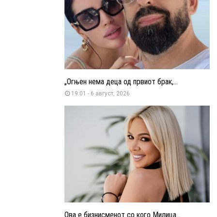
„Огњен нема деца од првиот брак,...
19:01 - 6 август, 2026
Ова е бизнисменот со кого Милица...