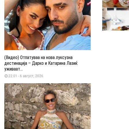
(Видео) Отпатуваа на нова луксузна
дестинација – Дарко и Катарина Лазиќ
уживаат...
22:01 - 6 август, 2026