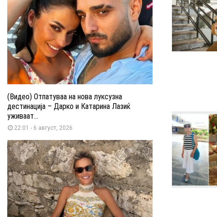
(Видео) Отпатуваа на нова луксузна
дестинација – Дарко и Катарина Лазиќ
уживаат...
22:01 - 6 август, 2026