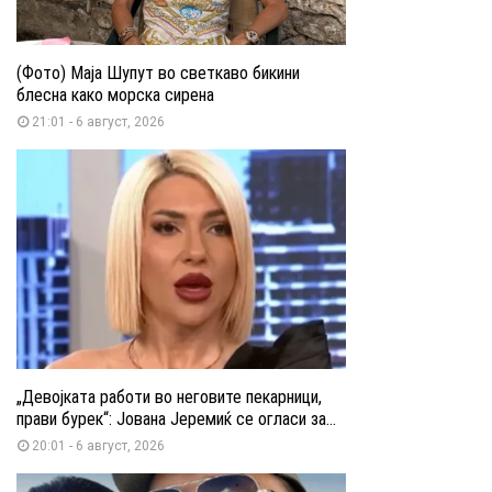
(Фото) Маја Шупут во светкаво бикини
блесна како морска сирена
21:01 - 6 август, 2026
„Девојката работи во неговите пекарници,
прави бурек“: Јована Јеремиќ се огласи за...
20:01 - 6 август, 2026