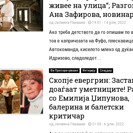
живее на улица“; Разго
Ана Зафирова, новина
од
Јасмина Пакашки
19:01 - 14 јули, 2022
Ако треба детството да го опишам по в
тоа е капричозата на Фуфо, плескавиц
Автокоманда, киселото млеко од дуќа
Идризово, сладоледот...
Ви Препорачуваме
Интервју
Слајдер
Скопје евергрин: Заста
доаѓаат уметниците! Р
со Емилија Џипунова,
балерина и балетски
критичар
од
Јасмина Пакашки
21:00 - 6 јули, 2022