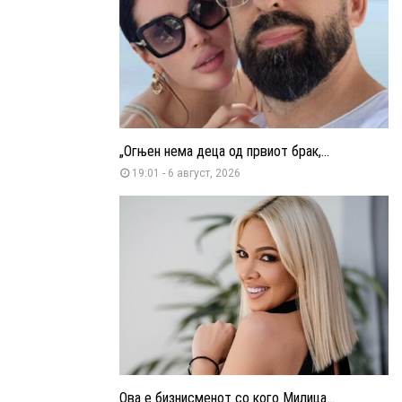
„Огњен нема деца од првиот брак,...
19:01 - 6 август, 2026
Ова е бизнисменот со кого Милица...