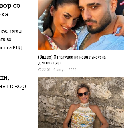
вор со
рка
кус, тогаш
ата во
нот на КПД
(Видео) Отпатуваа на нова луксузна
дестинација...
22:01 - 6 август, 2026
ни,
азговор