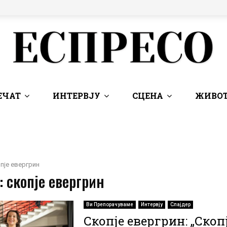
ЕЧАТ
ИНТЕРВЈУ
СЦЕНА
ЖИВОТ
пје евергрин
: скопје евергрин
Ви Препорачуваме
Интервју
Слајдер
Скопје евергрин: „Скопј