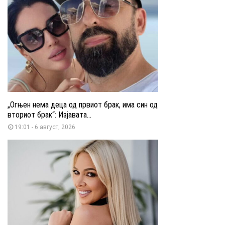
„Огњен нема деца од првиот брак, има син од
вториот брак“: Изјавата...
19:01 - 6 август, 2026