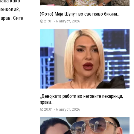
нака како
менковиќ,
(Фото) Маја Шупут во светкаво бикини...
варав. Сите
21:01 - 6 август, 2026
„Девојката работи во неговите пекарници,
прави...
20:01 - 6 август, 2026