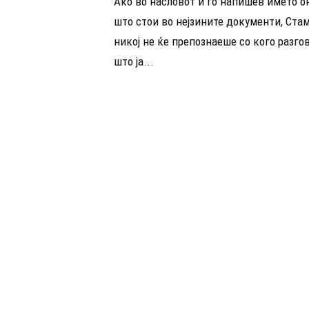
Ако во насловот ѝ го напишев името о
што стои во нејзините документи, Ста
никој не ќе препознаеше со кого разго
што ја...