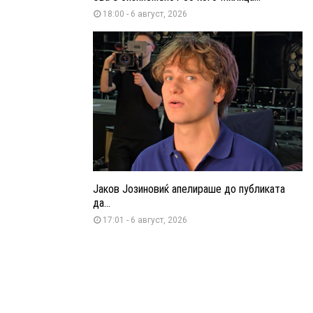
18:00 - 6 август, 2026
Јаков Јозиновиќ апелираше до публиката
да...
17:01 - 6 август, 2026