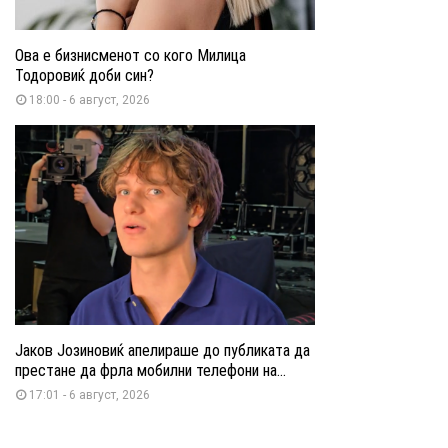
Ова е бизнисменот со кого Милица
Тодоровиќ доби син?
18:00 - 6 август, 2026
Јаков Јозиновиќ апелираше до публиката да
престане да фрла мобилни телефони на...
17:01 - 6 август, 2026