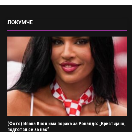
ЛОКУМЧЕ
(Фото) Ивана Кнол има порака за Роналдо: „Кристијано,
подготви се за нас“