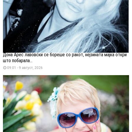
Дона Арес лавовски се бореше со ракот, нејзината мајка откри
што побарала...
09:01 - 9 август, 2026