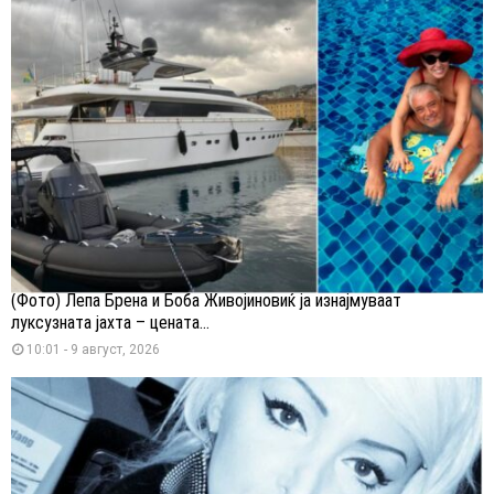
(Фото) Лепа Брена и Боба Живојиновиќ ја изнајмуваат
луксузната јахта – цената...
10:01 - 9 август, 2026