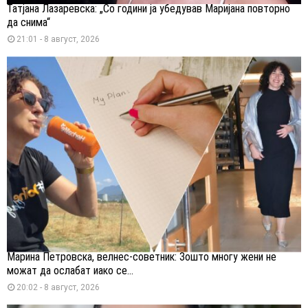
Татјана Лазаревска: „Со години ја убедував Маријана повторно
да снима“
21:01 - 8 август, 2026
Марина Петровска, велнес-советник: Зошто многу жени не
можат да ослабат иако се...
20:02 - 8 август, 2026