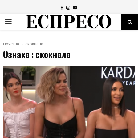
Facebook
Instagram
Youtube
PRIMARY
MENU
Почетна
скокнала
Ознака : скокнала