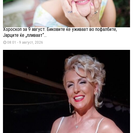
Хороскоп за 9 август: Биковите ќе уживаат во пофалбите,
Јарците ќе „пливаат“...
08:01 - 9 август, 2026