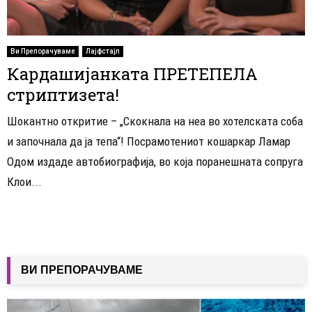
Ви Препорачуваме
Лајфстајл
Кардашијанката ПРЕТЕПЕЛА
стриптизета!
Шокантно откритие – „Скокнала на неа во хотелската соба
и започнала да ја тепа“! Посрамотениот кошаркар Ламар
Одом издаде автобиографија, во која поранешната сопруга
Клои...
ВИ ПРЕПОРАЧУВАМЕ