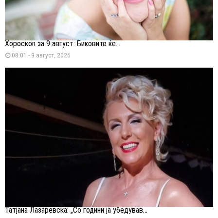
Хороскоп за 9 август: Биковите ќе...
08:01 - 9 август, 2026
Татјана Лазаревска: „Со години ја убедував...