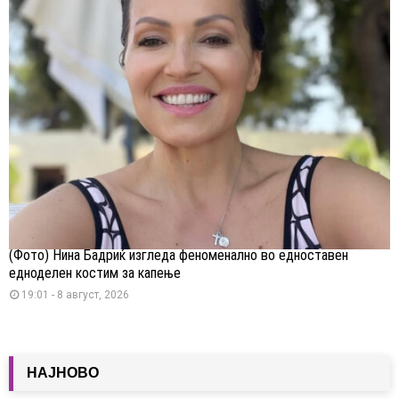
(Фото) Нина Бадриќ изгледа феноменално во едноставен
едноделен костим за капење
19:01 - 8 август, 2026
НАЈНОВО