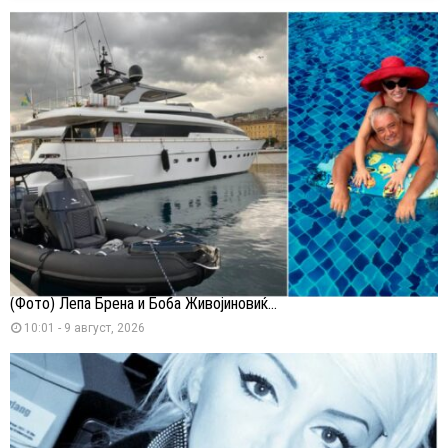
(Фото) Лепа Брена и Боба Живојиновиќ...
10:01 - 9 август, 2026