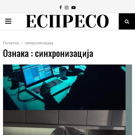
Facebook
Instagram
Youtube
PRIMARY
MENU
Почетна
синхронизација
Ознака : синхронизација