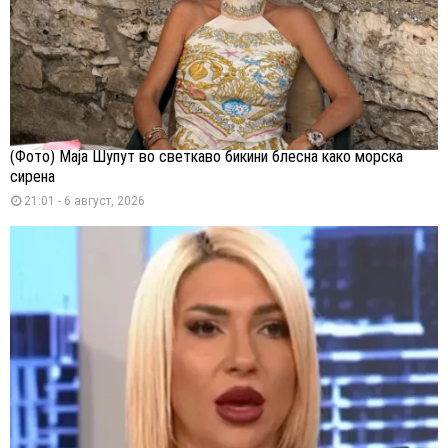
(Фото) Маја Шупут во светкаво бикини блесна како морска
сирена
21:01 - 6 август, 2026