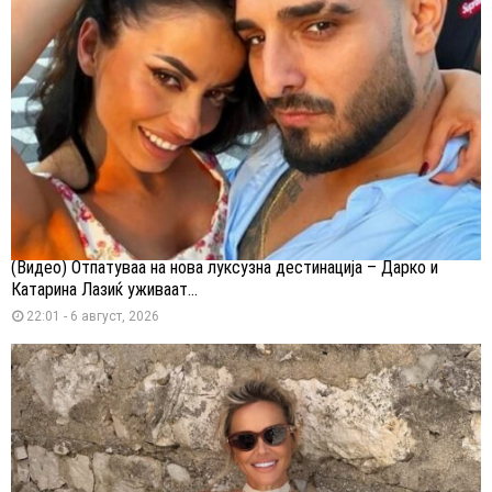
(Видео) Отпатуваа на нова луксузна дестинација – Дарко и
Катарина Лазиќ уживаат...
22:01 - 6 август, 2026