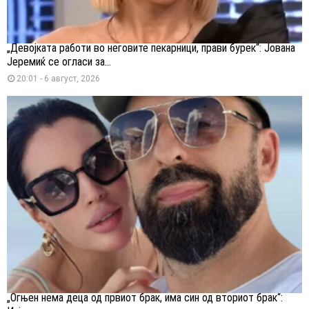
„Девојката работи во неговите пекарници, прави бурек“: Јована
Јеремиќ се огласи за...
20:01 - 6 август, 2026
„Огњен нема деца од првиот брак, има син од вториот брак“: