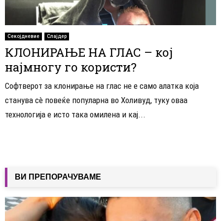
Секојдневие
Слајдер
КЛОНИРАЊЕ НА ГЛАС – кој
најмногу го користи?
Софтверот за клонирање на глас не е само алатка која
станува сè повеќе популарна во Холивуд, туку оваа
технологија е исто така омилена и кај...
ВИ ПРЕПОРАЧУВАМЕ