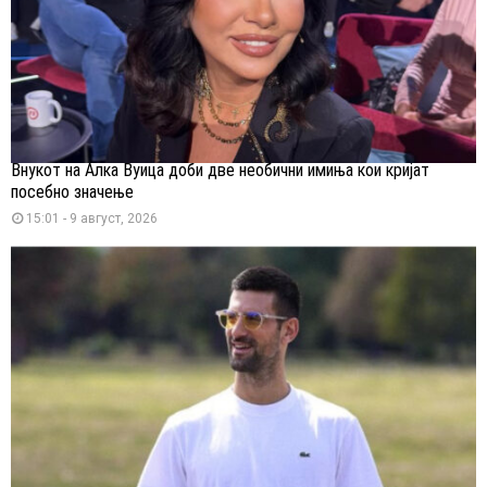
Внукот на Алка Вуица доби две необични имиња кои кријат
посебно значење
15:01 - 9 август, 2026