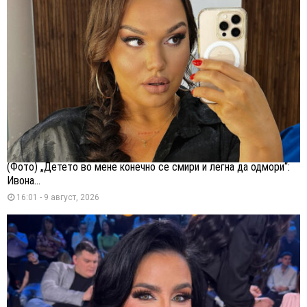
(Фото) „Детето во мене конечно се смири и легна да одмори“:
Ивона...
16:01 - 9 август, 2026