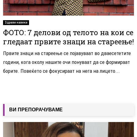
Здрави навики
ФОТО: 7 делови од телото на кои се
гледаат првите знаци на стареење!
Првите знаци на стареење се појавуваат во дваесететите
години, кога околу нашите очи понуваат да се формираат
борите. Повеќето се фокусираат на нега на лицето...
ВИ ПРЕПОРАЧУВАМЕ