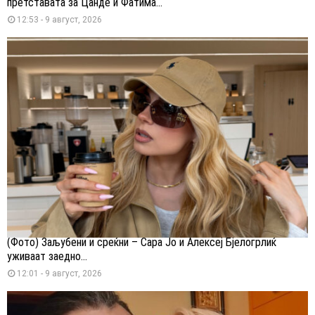
претставата за Цанде и Фатима...
12:53 - 9 август, 2026
(Фото) Заљубени и среќни – Сара Јо и Алексеј Бјелогрлиќ
уживаат заедно...
12:01 - 9 август, 2026