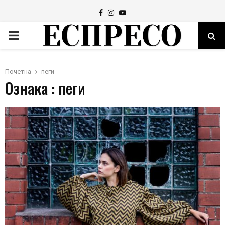
Facebook
Instagram
Youtube
PRIMARY
MENU
Почетна
пеги
Ознака : пеги