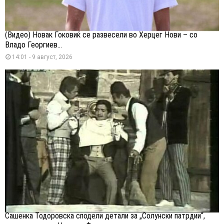
(Видео) Новак Ѓоковиќ се развесели во Херцег Нови – со
Владо Георгиев...
14:01 - 9 август, 2026
Сашенка Тодоровска сподели детали за „Солунски патрдии“,