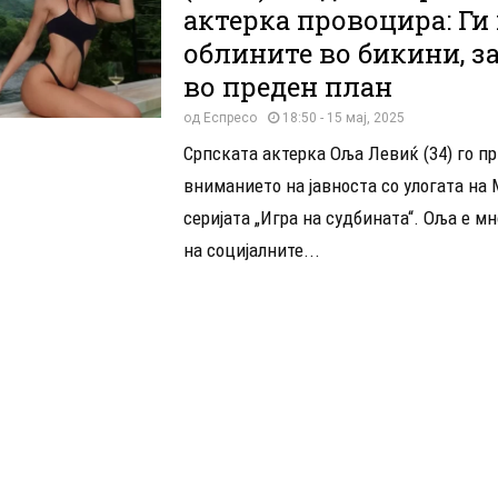
актерка провоцира: Ги
облините во бикини, з
во преден план
од
Еспресо
18:50 - 15 мај, 2025
Српската актерка Оља Левиќ (34) го п
вниманието на јавноста со улогата на 
серијата „Игра на судбината“. Оља е м
на социјалните...