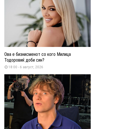
Ова е бизнисменот со кого Милица
Тодоровиќ доби син?
18:00 - 6 август, 2026