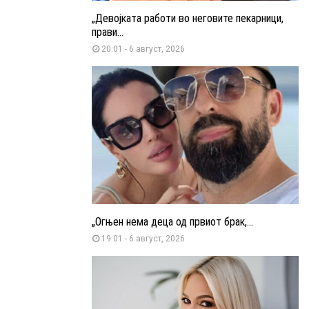
„Девојката работи во неговите пекарници,
прави...
20:01 - 6 август, 2026
„Огњен нема деца од првиот брак,...
19:01 - 6 август, 2026