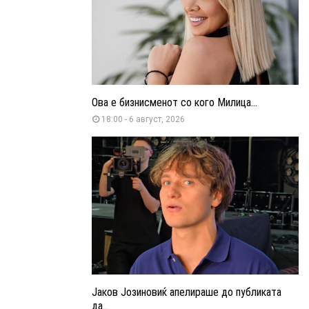
Ова е бизнисменот со кого Милица...
18:00 - 6 август, 2026
Јаков Јозиновиќ апелираше до публиката
да...