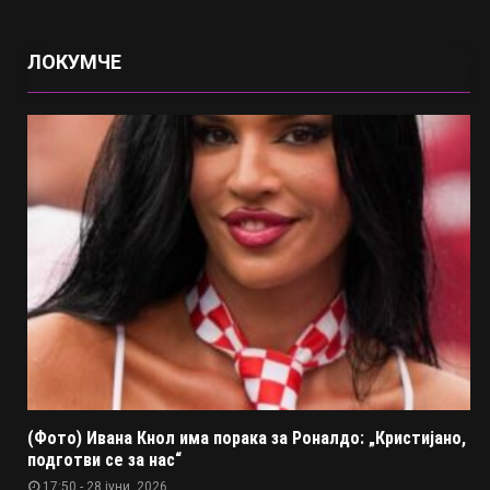
ЛОКУМЧЕ
(Фото) Ивана Кнол има порака за Роналдо: „Кристијано,
подготви се за нас“
17:50 - 28 јуни, 2026