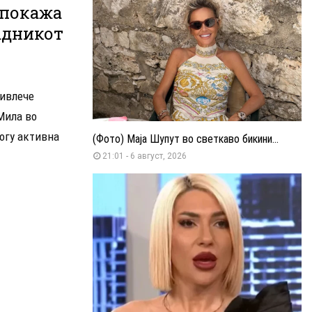
 покажа
адникот
ривлече
Мила во
ногу активна
(Фото) Маја Шупут во светкаво бикини...
21:01 - 6 август, 2026