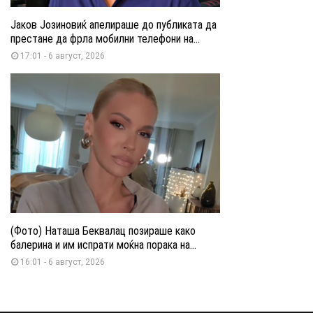
Јаков Јозиновиќ апелираше до публиката да
престане да фрла мобилни телефони на...
17:01 - 6 август, 2026
(Фото) Наташа Беквалац позираше како
балерина и им испрати моќна порака на...
16:01 - 6 август, 2026