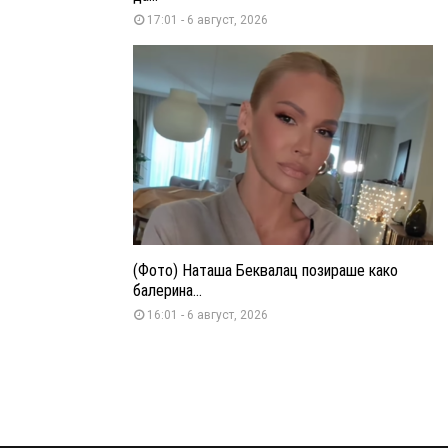
17:01 - 6 август, 2026
(Фото) Наташа Беквалац позираше како
балерина...
16:01 - 6 август, 2026