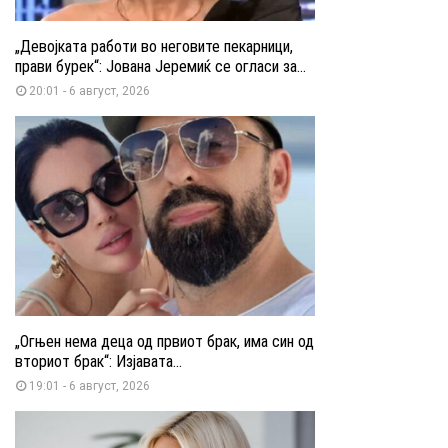
„Девојката работи во неговите пекарници,
прави бурек“: Јована Јеремиќ се огласи за...
20:01 - 6 август, 2026
„Огњен нема деца од првиот брак, има син од
вториот брак“: Изјавата...
19:01 - 6 август, 2026