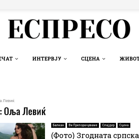
ЕЧАТ
ИНТЕРВЈУ
СЦЕНА
ЖИВОТ
а Левиќ
 : Оља Левиќ
Балкан
Ви Препорачуваме
Слајдер
Сцена
(Фото) Згодната српска