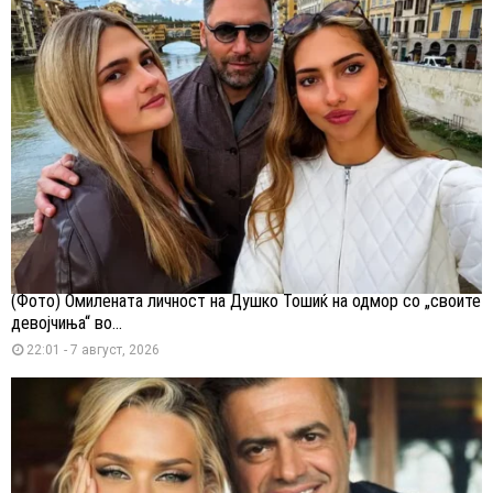
(Фото) Омилената личност на Душко Тошиќ на одмор со „своите
девојчиња“ во...
22:01 - 7 август, 2026