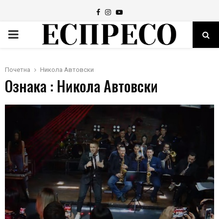
Facebook
Instagram
Youtube
PRIMARY
MENU
Почетна
Никола Автовски
Ознака : Никола Автовски