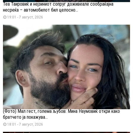
Теа Таировиќ и нејзиниот сопруг доживеале сообраќајна
несреќа – автомобилот бил целосно...
19:01 - 7 август, 2026
(Фото) Мал гест, голема љубов: Мина Наумовиќ откри како
братчето ја покажува...
18:01 - 7 август, 2026