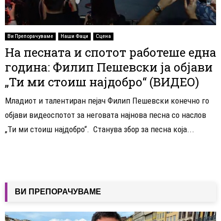
Ви Препорачуваме
Наши Фаци
Сцена
На песната и спотот работеше една
година: Филип Пешевски ја објави
„Ти ми стоиш најдобро“ (ВИДЕО)
Младиот и талентиран пејач Филип Пешевски конечно го
објави видеоспотот за неговата најнова песна со наслов
„Ти ми стоиш најдобро“. Станува збор за песна која...
ВИ ПРЕПОРАЧУВАМЕ