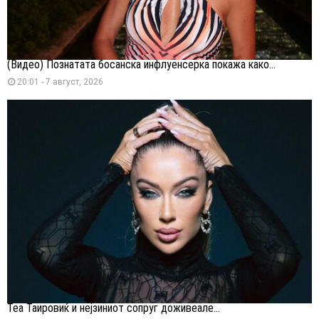
(Видео) Познатата босанска инфлуенсерка покажа како...
20:01 - 7 август, 2026
Теа Таировиќ и нејзиниот сопруг доживеале...