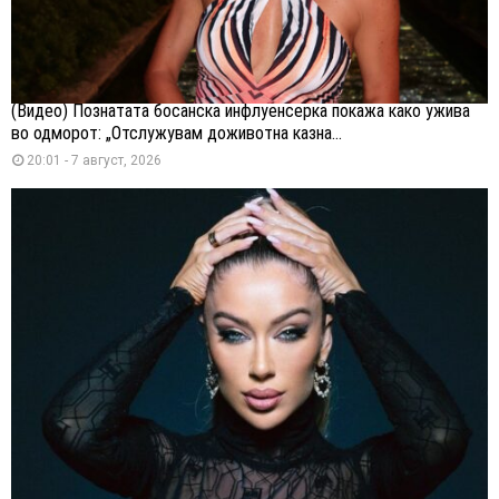
(Видео) Познатата босанска инфлуенсерка покажа како ужива
во одморот: „Отслужувам доживотна казна...
20:01 - 7 август, 2026