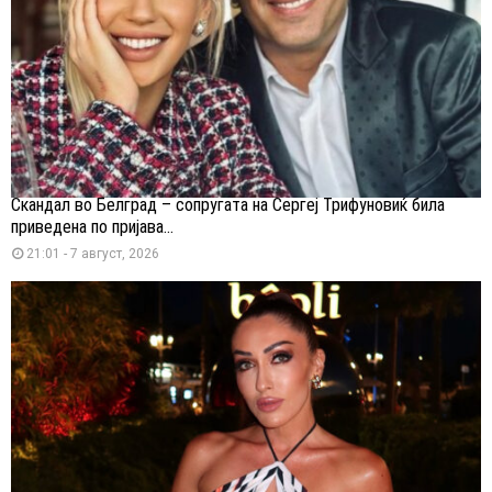
Скандал во Белград – сопругата на Сергеј Трифуновиќ била
приведена по пријава...
21:01 - 7 август, 2026