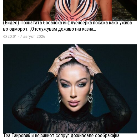
(Видео) Познатата босанска инфлуенсерка покажа како ужива
во одморот: „Отслужувам доживотна казна...
20:01 - 7 август, 2026
Теа Таировиќ и нејзиниот сопруг доживеале сообраќајна