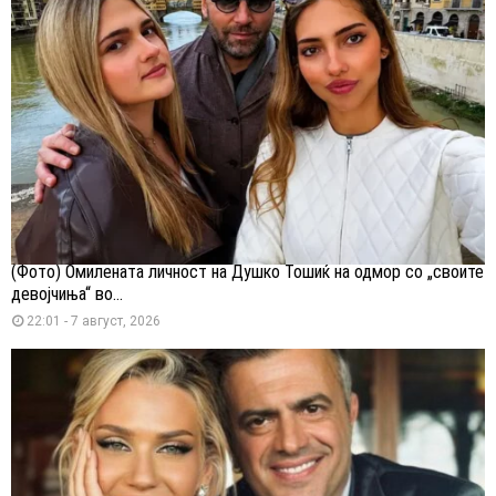
(Фото) Омилената личност на Душко Тошиќ на одмор со „своите
девојчиња“ во...
22:01 - 7 август, 2026