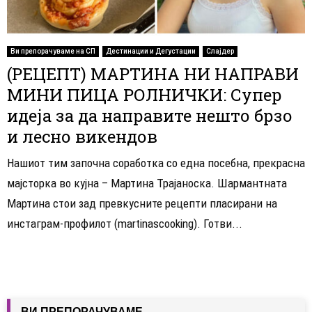
Ви препорачуваме на СП
Дестинации и Дегустации
Слајдер
(РЕЦЕПТ) МАРТИНА НИ НАПРАВИ
МИНИ ПИЦА РОЛНИЧКИ: Супер
идеја за да направите нешто брзо
и лесно викендов
Нашиот тим започна соработка со една посебна, прекрасна
мајсторка во кујна – Мартина Трајаноска. Шармантната
Мартина стои зад превкусните рецепти пласирани на
инстаграм-профилот (martinascooking). Готви...
ВИ ПРЕПОРАЧУВАМЕ