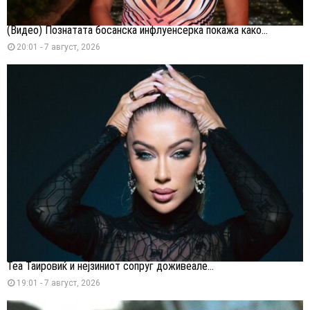
(Видео) Познатата босанска инфлуенсерка покажа како...
20:01 - 7 август, 2026
Теа Таировиќ и нејзиниот сопруг доживеале...
19:01 - 7 август, 2026