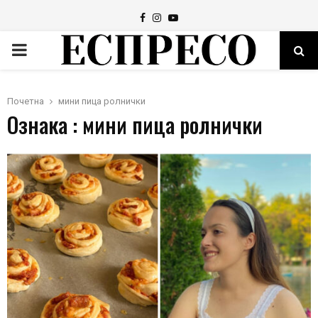
Facebook
Instagram
Youtube
PRIMARY
MENU
Почетна
мини пица ролнички
Ознака : мини пица ролнички