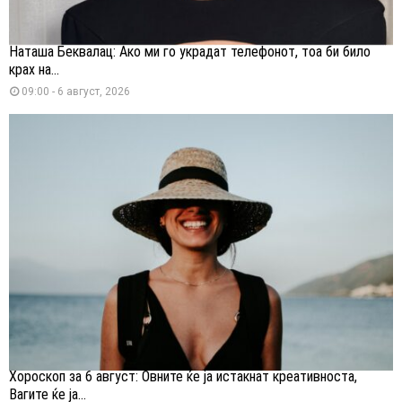
Наташа Беквалац: Ако ми го украдат телефонот, тоа би било
крах на...
09:00 - 6 август, 2026
Хороскоп за 6 август: Овните ќе ја истакнат креативноста,
Вагите ќе ја...