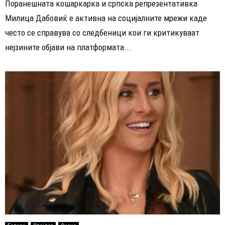
Поранешната кошаркарка и српска репрезентативка
Милица Дабовиќ е активна на социјалните мрежи каде
често се справува со следбеници кои ги критикуваат
нејзините објави на платформата...