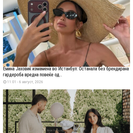
Емина Јаховиќ измамена во Истанбул: Останала без брендирана
гардероба вредна повеќе од...
11:01 - 6 август, 2026