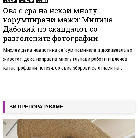
Балкан
Слајдер
Сцена
Ова е ера на некои многу
корумпирани мажи: Милица
Дабовиќ по скандалот со
разголените фотографии
Мислев дека навистина се ‘сум поминала и доживеала во
животот, дека направив многу глупави работи и влечев
катастрофални потези, со овие зборови се огласи на...
ВИ ПРЕПОРАЧУВАМЕ