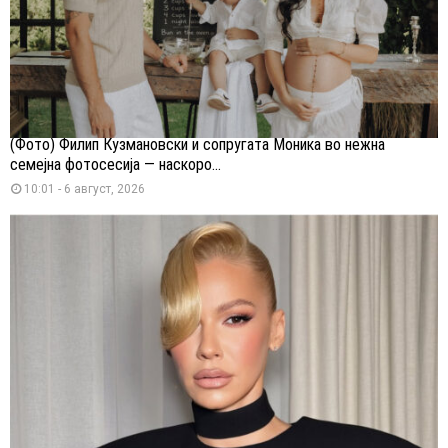
(Фото) Филип Кузмановски и сопругата Моника во нежна
семејна фотосесија — наскоро...
10:01 - 6 август, 2026