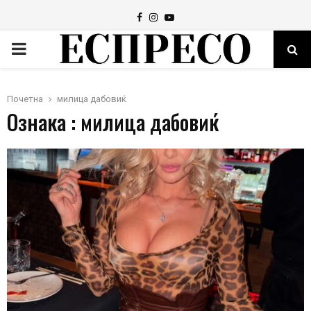
Facebook
Instagram
Youtube
PRIMARY
MENU
Почетна
милица дабовиќ
Ознака : милица дабовиќ