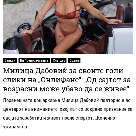
Балкан
Ви Препорачуваме
Слајдер
Сцена
Милица Дабовиќ за своите голи
слики на „ОнлиФанс“: „Од сајтот за
возрасни може убаво да се живее“
Поранешната кошаркарка Милица Дабовиќ повторно е во
центарот на вниманието, овој пат со искрено признание за
својата заработка и живот после спортот. „Конечно
уживам, на...