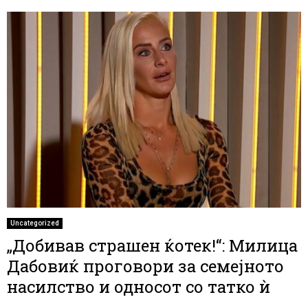
Uncategorized
„Добивав страшен ќотек!“: Милица
Дабовиќ проговори за семејното
насилство и односот со татко ѝ