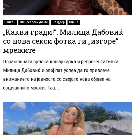
Балкан
Ви Препорачуваме
Слајдер
Сцена
„Какви гради!“: Милица Дабовиќ
со нова секси фотка ги „изгоре“
мрежите
Поранешната српска кошаркарка и репрезентативка
Милица Дабовиќ и овој пат успеа да го привлече
вниманието на јавноста со својата нова објава на
социјалните мрежи. Таа...