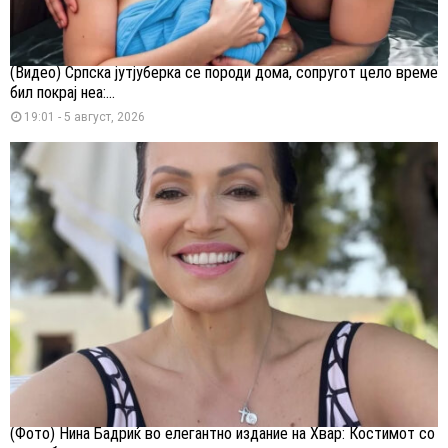
(Видео) Српска јутјуберка се породи дома, сопругот цело време
бил покрај неа:...
19:01 - 5 август, 2026
(Фото) Нина Бадриќ во елегантно издание на Хвар: Костимот со