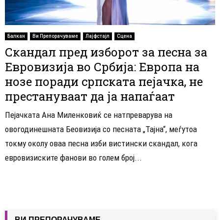
Балкан
Ви Препорачуваме
Лајфстајл
Сцена
Скандал пред изборот за песна за
Евровизија во Србија: Европа на
нозе поради српската пејачка, не
престануваат да ја напаѓаат
Пејачката Ана Миленковиќ се натпреварува на
овогодинешната Беовизија со песната „Тајна“, меѓутоа
токму околу оваа песна изби вистински скандал, кога
евровизиските фанови во голем број...
ВИ ПРЕПОРАЧУВАМЕ