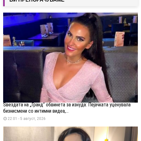
Ѕвездата на „Гранд“ обвинета за изнуда: Пејачката уценувала
бизнисмени со интимни видеа,...
22:01 - 5 август, 2026