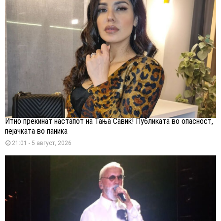
Итно прекинат настапот на Тања Савиќ! Публиката во опасност,
пејачката во паника
21:01 - 5 август, 2026