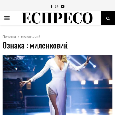
Facebook
Instagram
Youtube
PRIMARY
MENU
Почетна
миленковиќ
Ознака : миленковиќ