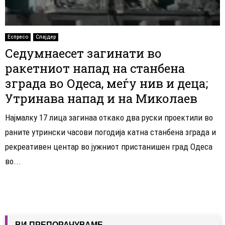
Еспресо
Слајдер
Седумнаесет загинати во
ракетниот напад на станбена
зграда во Одеса, меѓу нив и деца;
Утринава напад и на Миколаев
Најмалку 17 лица загинаа откако два руски проектили во
раните утрински часови погодија катна станбена зграда и
рекреативен центар во јужниот пристанишен град Одеса
во...
ВИ ПРЕПОРАЧУВАМЕ