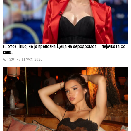
(Фото) Никој не ја препозна Цеца на аеродромот – пејачката со
капа...
13:01 - 7 август, 2026