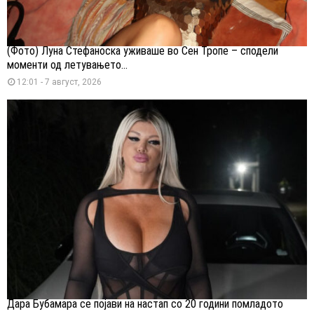
(Фото) Луна Стефаноска уживаше во Сен Тропе – сподели
моменти од летувањето...
12:01 - 7 август, 2026
Дара Бубамара се појави на настап со 20 години помладото