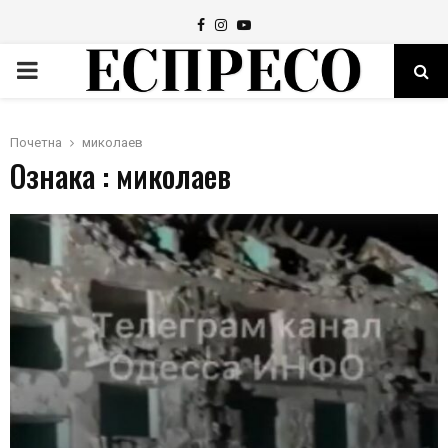
Facebook
Instagram
Youtube
PRIMARY
MENU
Почетна
миколаев
Ознака : миколаев