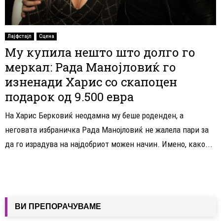
Лајфстајл
Сцена
Му купила нешто што долго го
меркал: Рада Манојловиќ го
изненади Харис со скапоцен
подарок од 9.500 евра
На Харис Берковиќ неодамна му беше роденден, а
неговата избраничка Рада Манојловиќ не жалела пари за
да го израдува на најдобриот можен начин. Имено, како...
ВИ ПРЕПОРАЧУВАМЕ