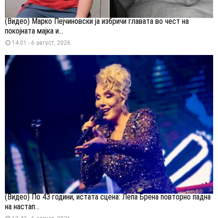
(Видео) Марко Пејчиновски ја избричи главата во чест на
покојната мајка и...
14:01 - 6 август, 2026
(Видео) По 43 години, истата сцена: Лепа Брена повторно падна
на настап...