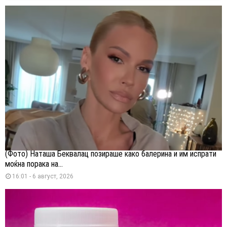
(Фото) Наташа Беквалац позираше како балерина и им испрати
моќна порака на...
16:01 - 6 август, 2026