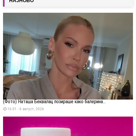
НАЈНОВО
(Фото) Наташа Беквалац позираше како балерина...
16:01 - 6 август, 2026