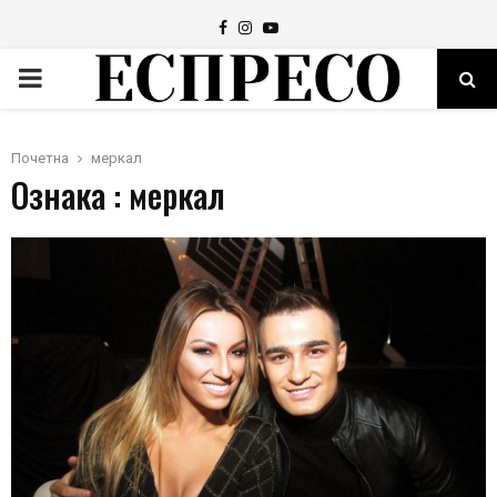
Facebook
Instagram
Youtube
PRIMARY
MENU
Почетна
меркал
Ознака : меркал