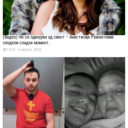
(Видео) Не се одвојува од синот – Анастасија Ражнатовиќ
сподели сладок момент...
15:01 - 6 август, 2026