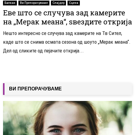
Балкан
Ви Препорачуваме
Слајдер
Сцена
Еве што се случува зад камерите
на „Мерак меана“, ѕвездите открија
Нешто интересно се случува зад камерите на Тв Сител,
каде што се снима осмата сезона од шоуто „Мерак меана“.
Дел од сликите од пејачите открија...
ВИ ПРЕПОРАЧУВАМЕ