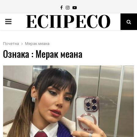
Facebook
Instagram
Youtube
PRIMARY
MENU
Почетна
Мерак меана
Ознака : Мерак меана