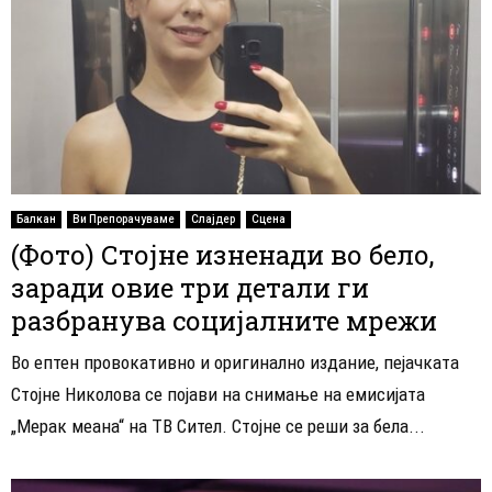
Балкан
Ви Препорачуваме
Слајдер
Сцена
(Фото) Стојне изненади во бело,
заради овие три детали ги
разбранува социјалните мрежи
Во ептен провокативно и оригинално издание, пејачката
Стојне Николова се појави на снимање на емисијата
„Мерак меана“ на ТВ Сител. Стојне се реши за бела...