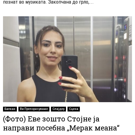
познат во музиката. Закопчана до грло,...
Балкан
Ви Препорачуваме
Слајдер
Сцена
(Фото) Еве зошто Стојне ја
направи посебна „Мерак меана“