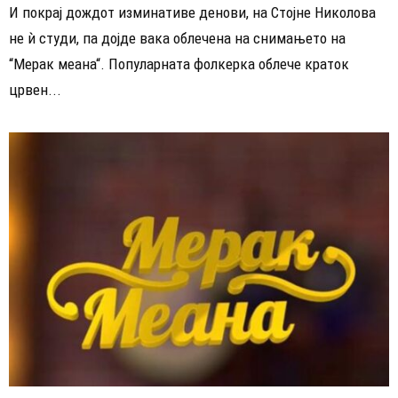
И покрај дождот изминативе денови, на Стојне Николова
не ѝ студи, па дојде вака облечена на снимањето на
“Мерак меана“. Популарната фолкерка облече краток
црвен...