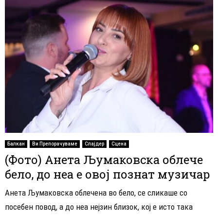
Балкан
Ви Препорачуваме
Слајдер
Сцена
(Фото) Анета Љумаковска облече
бело, до неа е овој познат музичар
Анета Љумаковска облечена во бело, се сликаше со
посебен повод, а до неа нејзин близок, кој е исто така