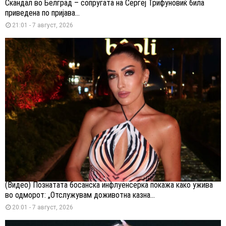
Скандал во Белград – сопругата на Сергеј Трифуновиќ била
приведена по пријава...
21:01 - 7 август, 2026
(Видео) Познатата босанска инфлуенсерка покажа како ужива
во одморот: „Отслужувам доживотна казна...
20:01 - 7 август, 2026