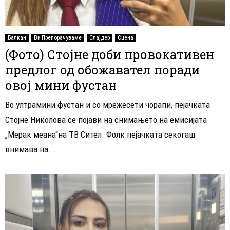
Балкан
Ви Препорачуваме
Слајдер
Сцена
(Фото) Стојне доби провокативен
предлог од обожавател поради
овој мини фустан
Во ултрамини фустан и со мрежесети чорапи, пејачката
Стојне Николова се појави на снимањето на емисијата
„Мерак меана“на ТВ Сител. Фолк пејачката секогаш
внимава на...