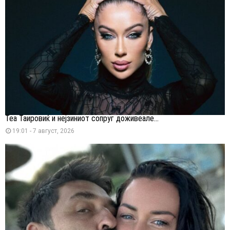
Теа Таировиќ и нејзиниот сопруг доживеале...
19:01 - 7 август, 2026