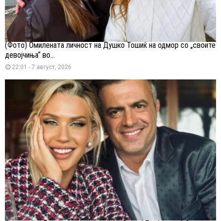
(Фото) Омилената личност на Душко Тошиќ на одмор со „своите
девојчиња“ во...
22:01 - 7 август, 2026