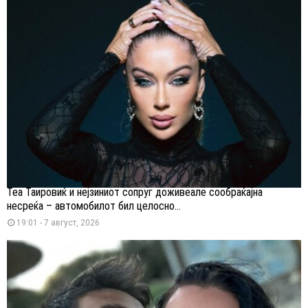
Теа Таировиќ и нејзиниот сопруг доживеале сообраќајна
несреќа – автомобилот бил целосно...
19:01 - 7 август, 2026