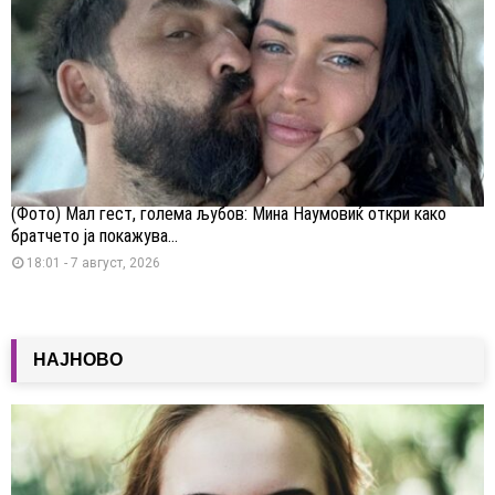
(Фото) Мал гест, голема љубов: Мина Наумовиќ откри како
братчето ја покажува...
18:01 - 7 август, 2026
НАЈНОВО