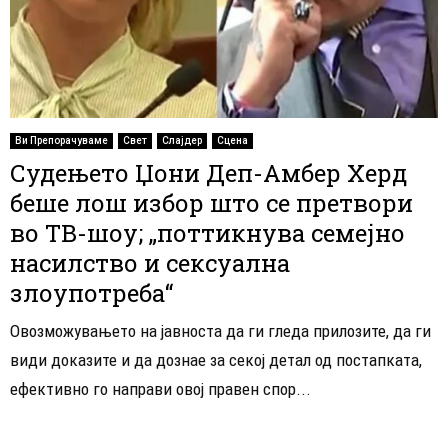
Ви Препорачуваме
Свет
Слајдер
Сцена
Судењето Џони Деп-Амбер Херд
беше лош избор што се претвори
во ТВ-шоу; „поттикнува семејно
насилство и сексуална
злоупотреба“
Овозможувањето на јавноста да ги гледа прилозите, да ги
види доказите и да дознае за секој детал од постапката,
ефективно го направи овој правен спор...