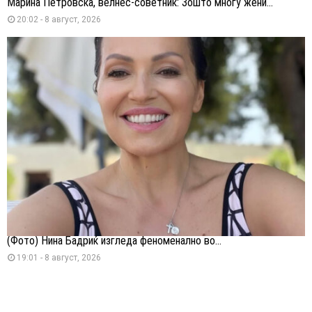
Марина Петровска, велнес-советник: Зошто многу жени...
20:02 - 8 август, 2026
(Фото) Нина Бадриќ изгледа феноменално во...
19:01 - 8 август, 2026