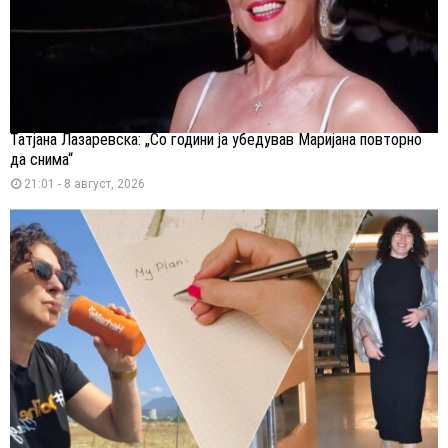
Татјана Лазаревска: „Со години ја убедував Маријана повторно
да снима“
21:01 - 8 август, 2026