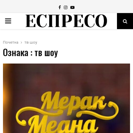
Facebook
Instagram
Youtube
PRIMARY
MENU
Почетна
тв шоу
Ознака : тв шоу