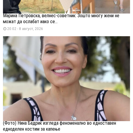
Марина Петровска, велнес-советник: Зошто многу жени не
можат да ослабат иако се...
20:02 - 8 август, 2026
(Фото) Нина Бадриќ изгледа феноменално во едноставен
едноделен костим за капење