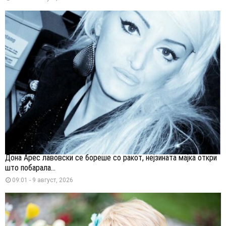
Дона Арес лавовски се бореше со ракот, нејзината мајка откри
што побарала...
09:01 - 9 август, 2026