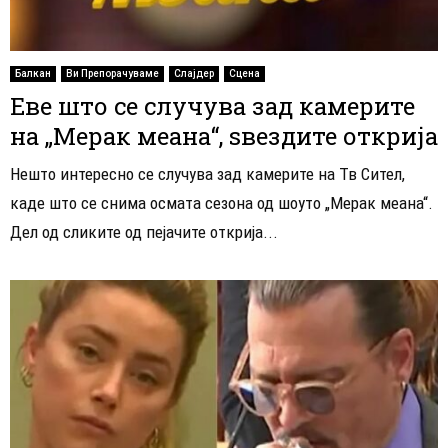
Балкан
Ви Препорачуваме
Слајдер
Сцена
Еве што се случува зад камерите
на „Мерак меана“, ѕвездите открија
Нешто интересно се случува зад камерите на Тв Сител,
каде што се снима осмата сезона од шоуто „Мерак меана“.
Дел од сликите од пејачите открија...