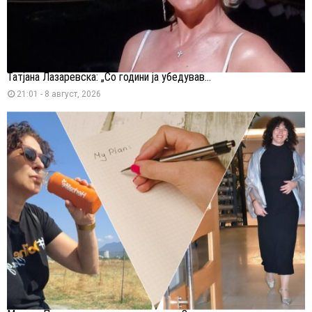
Татјана Лазаревска: „Со години ја убедував...
21:01 - 8 август, 2026