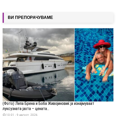
ВИ ПРЕПОРАЧУВАМЕ
(Фото) Лепа Брена и Боба Живојиновиќ ја изнајмуваат
луксузната јахта – цената...
10:01 - 9 август, 2026