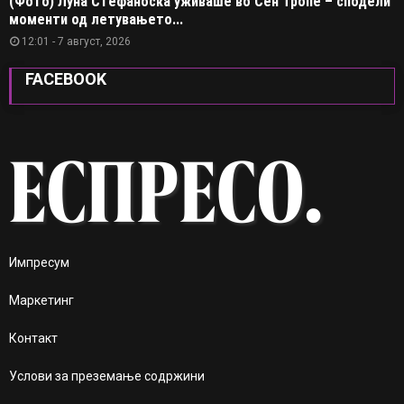
(Фото) Луна Стефаноска уживаше во Сен Тропе – сподели
моменти од летувањето...
12:01 - 7 август, 2026
FACEBOOK
Импресум
Маркетинг
Контакт
Услови за преземање содржини