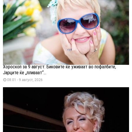
Хороскоп за 9 август: Биковите ќе уживаат во пофалбите,
Јарците ќе „пливаат“...
08:01 - 9 август, 2026