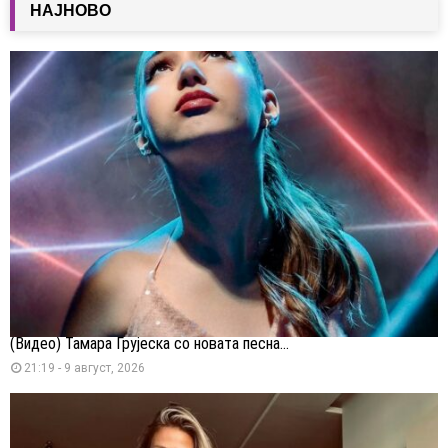
НАЈНОВО
(Видео) Тамара Грујеска со новата песна...
21:19 - 9 август, 2026