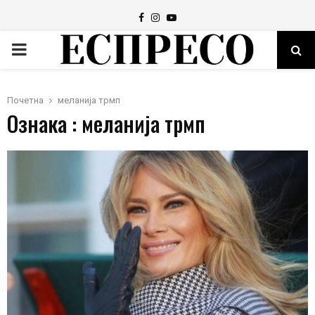
Facebook
Instagram
Youtube
PRIMARY
MENU
Почетна
меланија трмп
Ознака : меланија трмп