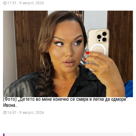
17:01 - 9 август, 2026
(Фото) „Детето во мене конечно се смири и легна да одмори“:
Ивона...
16:01 - 9 август, 2026