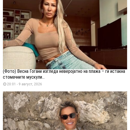
(Фото) Весна Ѓогани изгледа неверојатно на плажа – ги истакна
стомачните мускули...
20:01 - 9 август, 2026