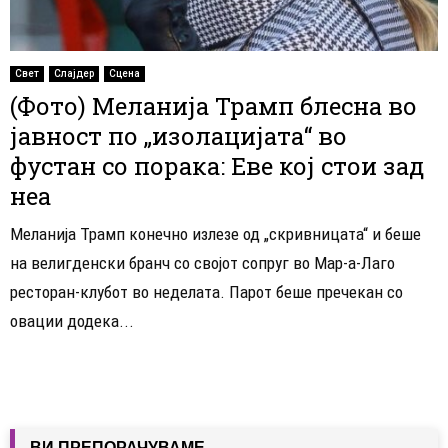
Свет
Слајдер
Сцена
(Фото) Меланија Трамп блесна во
јавност по „изолацијата“ во
фустан со порака: Еве кој стои зад
неа
Меланија Трамп конечно излезе од „скривницата“ и беше
на велигденски бранч со својот сопруг во Мар-а-Лаго
ресторан-клубот во неделата. Парот беше пречекан со
овации додека...
ВИ ПРЕПОРАЧУВАМЕ