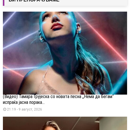
(Видео) Тамара Грујеска со новата песна „Нема да бегам“
испраќа јасна порака...
21:19 - 9 август, 2026