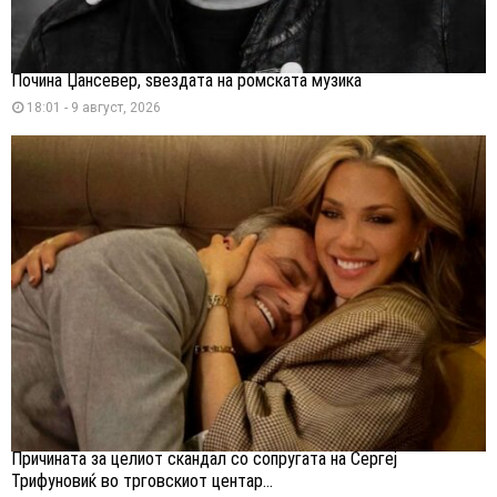
Почина Џансевер, ѕвездата на ромската музика
18:01 - 9 август, 2026
Причината за целиот скандал со сопругата на Сергеј
Трифуновиќ во трговскиот центар...