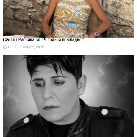
(Фото) Раскина со 19 години помладиот...
19:01 - 9 август, 2026