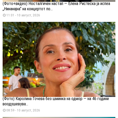
(Фото+видео) Носталгичен настап — Елена Ристеска ја испеа
„Нинанајна“ на концертот по...
11:01 - 10 август, 2026
(Фото) Каролина Гочева без шминка на одмор — на 46 години
воодушевува...
08:59 - 10 август, 2026