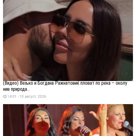
(Видео) Вељко и Богдана Ражнатовиќ пловат по река – околу
нив природа...
14:01 - 10 август, 2026