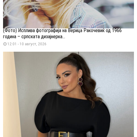
(Фото) Исплива фотографија на Верица Ракочевиќ од 1966
година – српската дизајнерка...
12:01 - 10 август, 2026