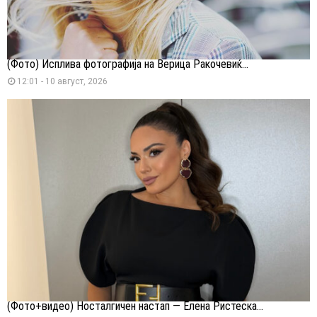
(Фото) Исплива фотографија на Верица Ракочевиќ...
12:01 - 10 август, 2026
(Фото+видео) Носталгичен настап — Елена Ристеска...