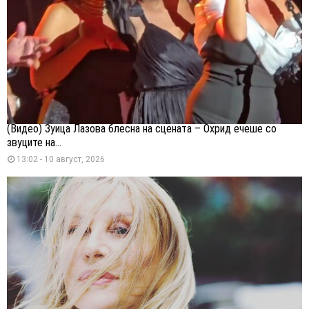
(Видео) Зуица Лазова блесна на сцената – Охрид ечеше со
звуците на...
13:02 - 10 август, 2026