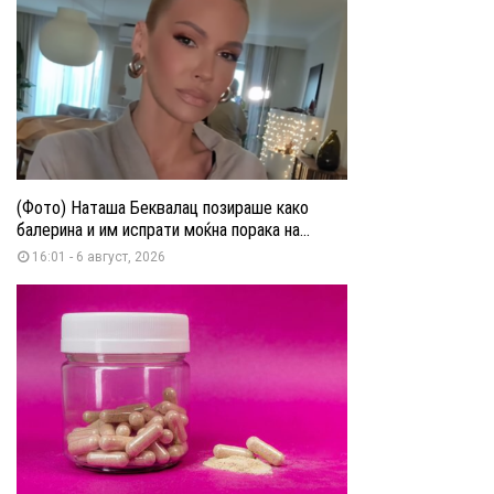
(Фото) Наташа Беквалац позираше како
балерина и им испрати моќна порака на...
16:01 - 6 август, 2026