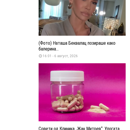
(Фото) Наташа Беквалац позираше како
балерина...
16:01 - 6 август, 2026
Совети од Клиника „Жан Митрев“: Улогата...