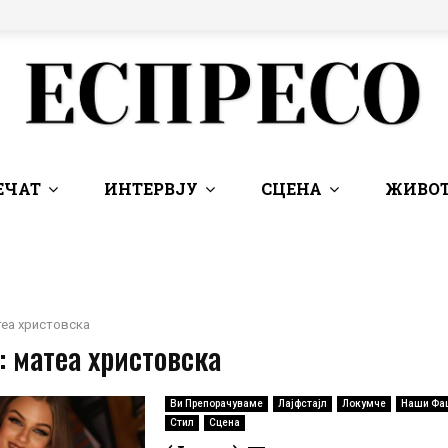
ЕЧАТ
ИНТЕРВЈУ
СЦЕНА
ЖИВОТ
еа христовска
: матеа христовска
Ви Препорачуваме
Лајфстајл
Локумче
Наши Фа
Стил
Сцена