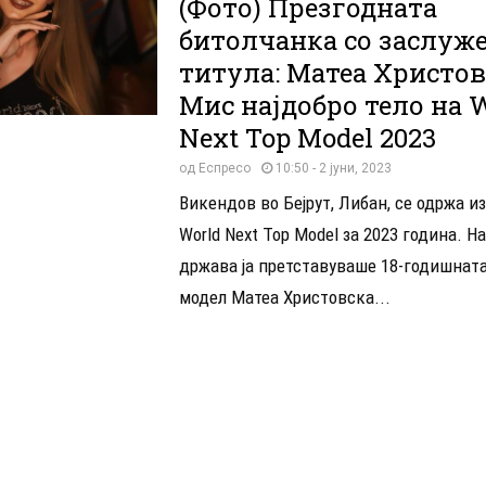
(Фото) Презгодната
битолчанка со заслуж
титула: Матеа Христов
Мис најдобро тело на 
Next Top Model 2023
од
Еспресо
10:50 - 2 јуни, 2023
Викендов во Бејрут, Либан, се одржа из
World Next Top Model за 2023 година. Н
држава ја претставуваше 18-годишната
модел Матеа Христовска...