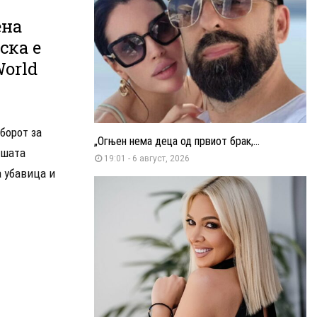
ена
ска е
World
борот за
„Огњен нема деца од првиот брак,...
ашата
19:01 - 6 август, 2026
 убавица и