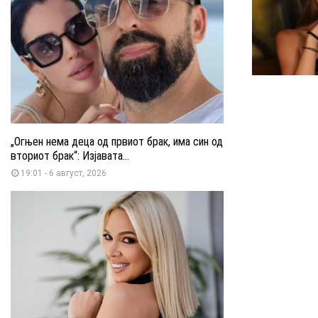
„Огњен нема деца од првиот брак, има син од
вториот брак“: Изјавата...
19:01 - 6 август, 2026