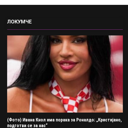
ЛОКУМЧЕ
(Фото) Ивана Кнол има порака за Роналдо: „Кристијано,
подготви се за нас“