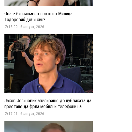
Ова е бизнисменот со кого Милица
Тодоровиќ доби син?
18:00 - 6 август, 2026
Јаков Јозиновиќ апелираше до публиката да
престане да фрла мобилни телефони на...
17:01 - 6 август, 2026