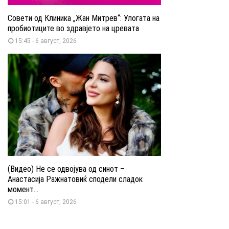
Совети од Клиника „Жан Митрев“: Улогата на
пробиотиците во здравјето на цревата
15:45 - 6 август, 2026
(Видео) Не се одвојува од синот –
Анастасија Ражнатовиќ сподели сладок
момент...
15:01 - 6 август, 2026