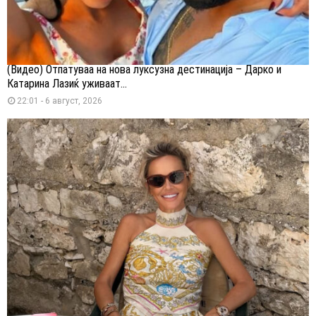
(Видео) Отпатуваа на нова луксузна дестинација – Дарко и
Катарина Лазиќ уживаат...
22:01 - 6 август, 2026