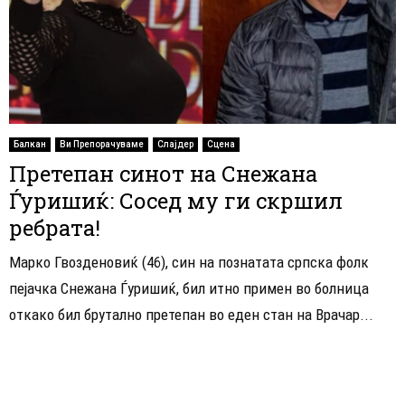
Балкан
Ви Препорачуваме
Слајдер
Сцена
Претепан синот на Снежана
Ѓуришиќ: Сосед му ги скршил
ребрата!
Марко Гвозденовиќ (46), син на познатата српска фолк
пејачка Снежана Ѓуришиќ, бил итно примен во болница
откако бил брутално претепан во еден стан на Врачар...