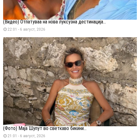
(Видео) Отпатуваа на нова луксузна дестинација...
22:01 - 6 август, 2026
(Фото) Маја Шупут во светкаво бикини...
21:01 - 6 август, 2026