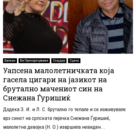
Балкан
Ви Препорачуваме
Слајдер
Сцена
Уапсена малолетничката која
гасела цигари на јазикот на
брутално мачениот син на
Снежана Ѓуришиќ
Додека З. И. и Л. С. брутално го тепале и се изживувале
врз синот на српската пејачка Снежана Ѓуришиќ,
малолетна девојка (Н. О.) извршила невиден...