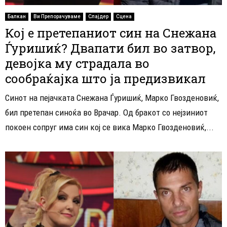
Балкан
Ви Препорачуваме
Слајдер
Сцена
Кој е претепаниот син на Снежана
Ѓуришиќ? Двапати бил во затвор,
девојка му страдала во
сообраќајка што ја предизвикал
Синот на пејачката Снежана Ѓуришиќ, Марко Гвозденовиќ,
бил претепан синоќа во Врачар. Од бракот со нејзиниот
покоен сопруг има син кој се вика Марко Гвозденовиќ,...