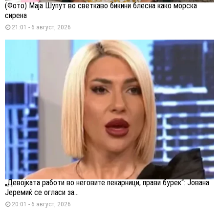
(Фото) Маја Шупут во светкаво бикини блесна како морска
сирена
21:01 - 6 август, 2026
„Девојката работи во неговите пекарници, прави бурек“: Јована
Јеремиќ се огласи за...
20:01 - 6 август, 2026