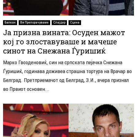
Балкан
Ви Препорачуваме
Слајдер
Сцена
Ја призна вината: Осуден мажот
кој го злоставуваше и мачеше
синот на Снежана Ѓуришиќ
Марко Гвозденовиќ, син на српската пејачка Снежана
Ѓуришиќ, годинава доживеа страшна тортура на Врачар во
Белград. Претприемачот од Белград, З.И., вчера признал
во Првиот основен...