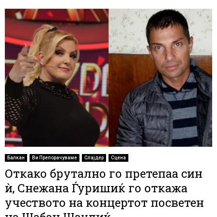
Балкан
Ви Препорачуваме
Слајдер
Сцена
Откако брутално го претепаа син
ѝ, Снежана Ѓуришиќ го откажа
учеството на концертот посветен
на Шабан Шаулиќ