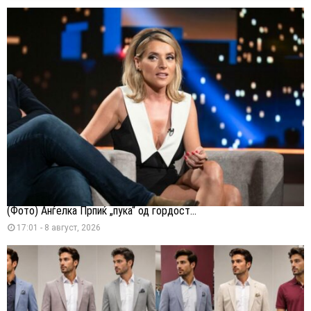
(Фото) Анѓелка Прпиќ „пука“ од гордост...
17:01 - 8 август, 2026