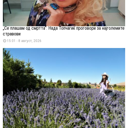
„Се плашам од смртта“: Нада Топчагиќ проговори за најголемите
стравови
15:01 - 8 август, 2026