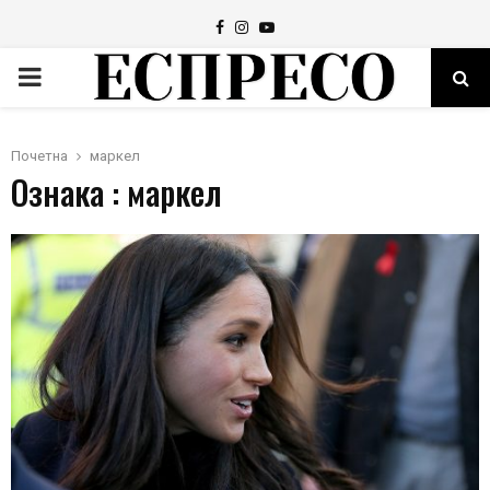
Facebook
Instagram
Youtube
PRIMARY
MENU
Почетна
маркел
Ознака : маркел