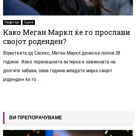
Лајфстајл
Сцена
Како Меган Маркл ќе го прослави
својот роденден?
Војвотката од Сасекс, Меган Маркл денеска полни 38
години. Иако поранешната актерка е навикната на
долгите забави, оваа година младата мајка својот
роденден ќе го...
ВИ ПРЕПОРАЧУВАМЕ