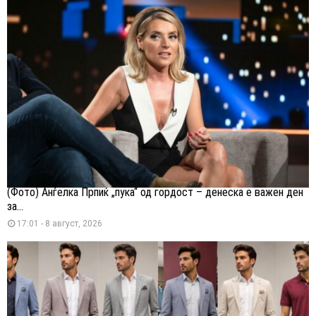
(Фото) Анѓелка Прпиќ „пука“ од гордост – денеска е важен ден
за...
17:01 - 8 август, 2026