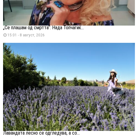
„Се плашам од смртта“: Нада Топчагиќ...
15:01 - 8 август, 2026
Лавандата лесно се одгледува, а со...