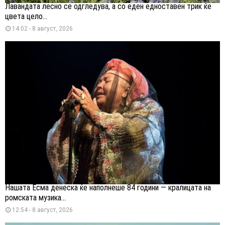
Лавандата лесно се одгледува, а со еден едноставен трик ќе
цвета цело...
14:02 - 8 август, 2026
Нашата Есма денеска ќе наполнеше 84 години — кралицата на
ромската музика...
12:54 - 8 август, 2026