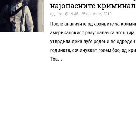
најопасните криминал
од
Igor
19:45 - 25 ноември, 2019
После анализите од архивите за крими
американскиот разузнавачка агенција
утврдила дека луѓе родени во одреден
годината, сочинуваат голем број од кр
Тоа...