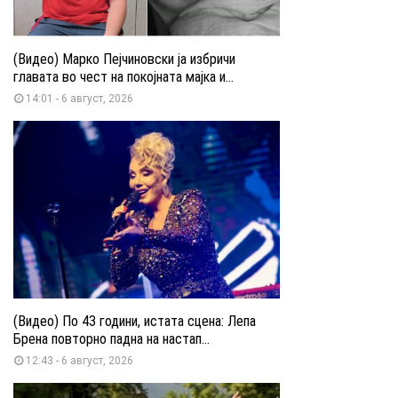
(Видео) Марко Пејчиновски ја избричи
главата во чест на покојната мајка и...
14:01 - 6 август, 2026
(Видео) По 43 години, истата сцена: Лепа
Брена повторно падна на настап...
12:43 - 6 август, 2026