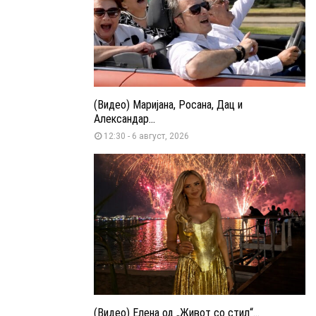
(Видео) Маријана, Росана, Дац и
Александар...
12:30 - 6 август, 2026
(Видео) Елена од „Живот со стил“...