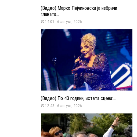
(Видео) Марко Пејчиновски ја избричи
главата...
14:01 - 6 август, 2026
(Видео) По 43 години, истата сцена:...
12:43 - 6 август, 2026