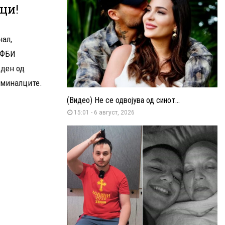
ци!
нал,
 ФБИ
 ден од
иминалците.
(Видео) Не се одвојува од синот...
15:01 - 6 август, 2026