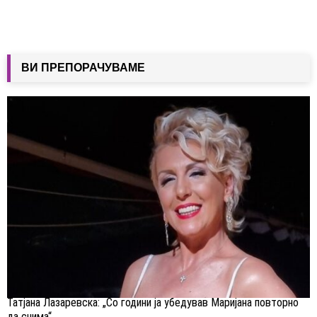
ВИ ПРЕПОРАЧУВАМЕ
Татјана Лазаревска: „Со години ја убедував Маријана повторно
да снима“