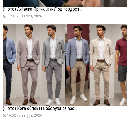
(Фото) Анѓелка Прпиќ „пука“ од гордост...
17:01 - 8 август, 2026
(Фото) Кога облеката зборува за вас:...
16:02 - 8 август, 2026