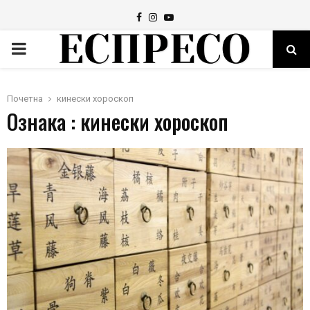
Facebook
Instagram
Youtube
PRIMARY
MENU
Почетна
кинески хороскоп
Ознака : кинески хороскоп