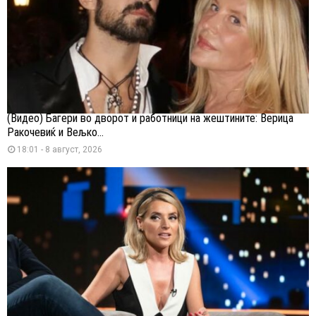
(Видео) Багери во дворот и работници на жештините: Верица
Ракочевиќ и Вељко...
18:01 - 8 август, 2026