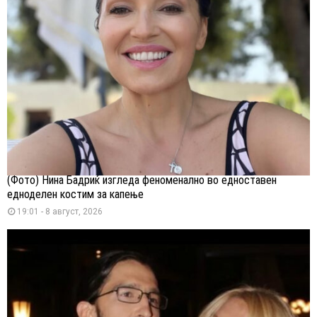
(Фото) Нина Бадриќ изгледа феноменално во едноставен
едноделен костим за капење
19:01 - 8 август, 2026