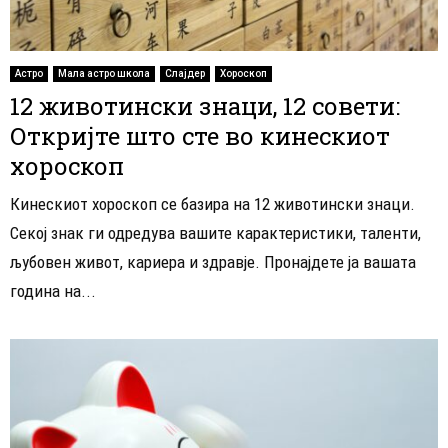
Астро
Мала астро школа
Слајдер
Хороскоп
12 животински знаци, 12 совети:
Откријте што сте во кинескиот
хороскоп
Кинескиот хороскоп се базира на 12 животински знаци.
Секој знак ги одредува вашите карактеристики, таленти,
љубовен живот, кариера и здравје. Пронајдете ја вашата
година на...