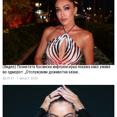
(Видео) Познатата босанска инфлуенсерка покажа како ужива
во одморот: „Отслужувам доживотна казна...
20:01 - 7 август, 2026