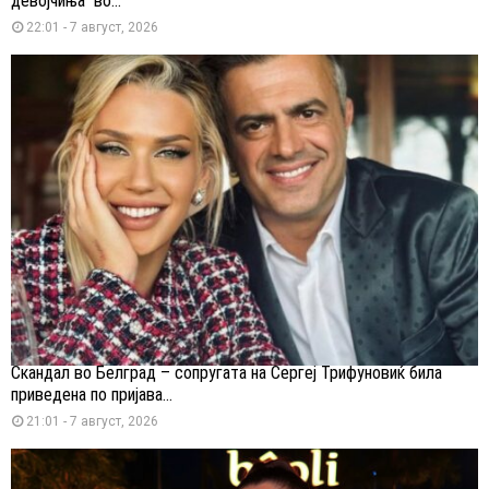
девојчиња“ во...
22:01 - 7 август, 2026
Скандал во Белград – сопругата на Сергеј Трифуновиќ била
приведена по пријава...
21:01 - 7 август, 2026