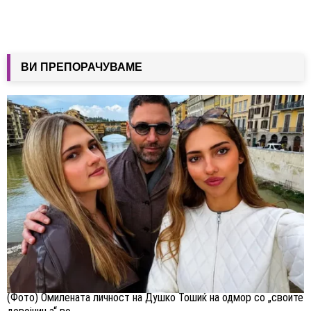
ВИ ПРЕПОРАЧУВАМЕ
(Фото) Омилената личност на Душко Тошиќ на одмор со „своите