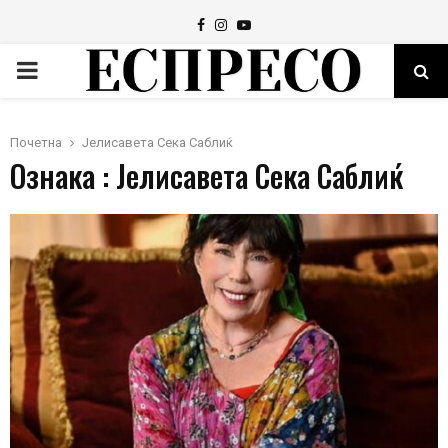
Facebook
Instagram
Youtube
PRIMARY
MENU
Почетна
Јелисавета Сека Саблиќ
Ознака : Јелисавета Сека Саблиќ