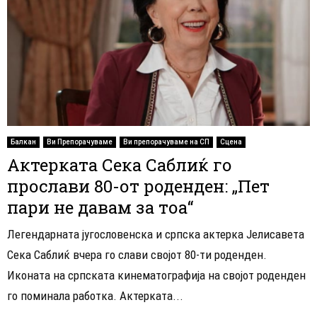
Балкан
Ви Препорачуваме
Ви препорачуваме на СП
Сцена
Актерката Сека Саблиќ го
прослави 80-от роденден: „Пет
пари не давам за тоа“
Легендарната југословенска и српска актерка Јелисавета
Сека Саблиќ вчера го слави својот 80-ти роденден.
Иконата на српската кинематографија на својот роденден
го поминала работка. Актерката...