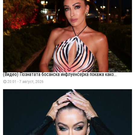
(Видео) Познатата босанска инфлуенсерка покажа како...
20:01 - 7 август, 2026