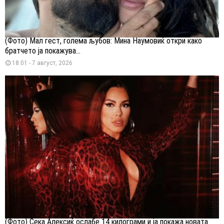
(Фото) Мал гест, голема љубов: Мина Наумовиќ откри како
братчето ја покажува...
18:01 - 7 август, 2026
(Фото) Сека Алексиќ ослабе 14 килограми и ја покажа новата