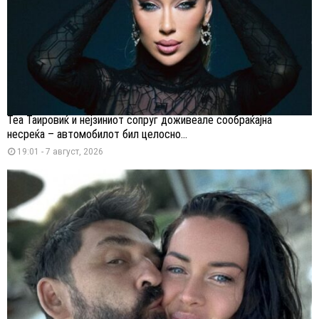
Теа Таировиќ и нејзиниот сопруг доживеале сообраќајна
несреќа – автомобилот бил целосно...
19:01 - 7 август, 2026