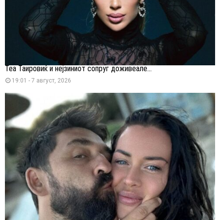
Теа Таировиќ и нејзиниот сопруг доживеале...
19:01 - 7 август, 2026