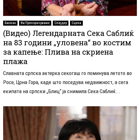
Балкан
Ви Препорачуваме
Слајдер
Сцена
(Видео) Легендарната Сека Саблиќ
на 83 години „уловена“ во костим
за капење: Плива на скриена
плажа
Славната српска актерка секогаш го поминува летото во
Росе, Црна Гора, каде што поседува недвижност, а сега
екипата на српски „Блиц“ ја снимила Сека Саблиќ...