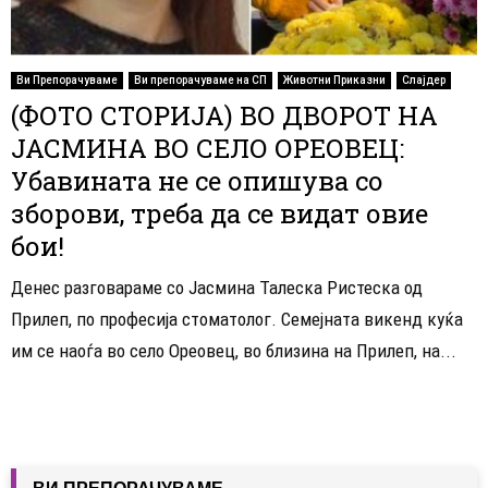
Ви Препорачуваме
Ви препорачуваме на СП
Животни Приказни
Слајдер
(ФОТО СТОРИЈА) ВО ДВОРОТ НА
ЈАСМИНА ВО СЕЛО ОРЕОВЕЦ:
Убавината не се опишува со
зборови, треба да се видат овие
бои!
Денес разговараме со Јасмина Талеска Ристеска од
Прилеп, по професија стоматолог. Семејната викенд куќа
им се наоѓа во село Ореовец, во близина на Прилеп, на...