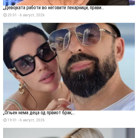
„Девојката работи во неговите пекарници, прави...
20:01 - 6 август, 2026
„Огњен нема деца од првиот брак,...
19:01 - 6 август, 2026