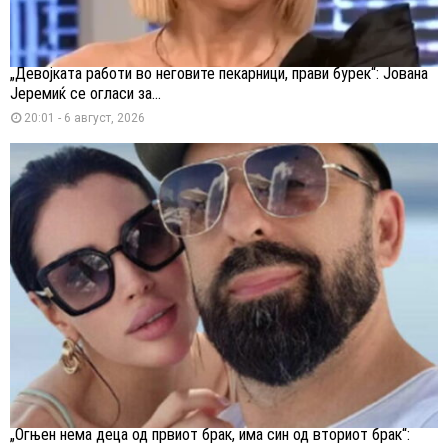
„Девојката работи во неговите пекарници, прави бурек“: Јована
Јеремиќ се огласи за...
20:01 - 6 август, 2026
„Огњен нема деца од првиот брак, има син од вториот брак“: