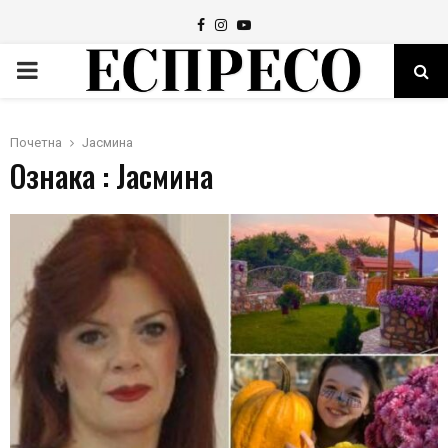
Facebook
Instagram
Youtube
PRIMARY
MENU
Почетна
Јасмина
Ознака : Јасмина