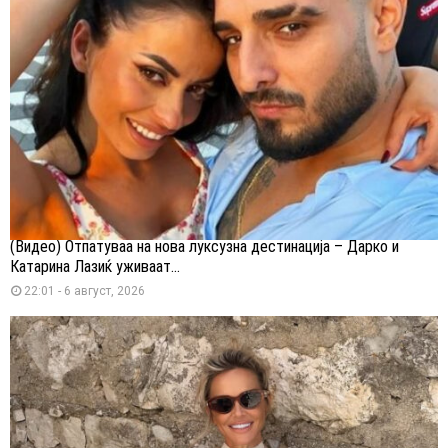
(Видео) Отпатуваа на нова луксузна дестинација – Дарко и
Катарина Лазиќ уживаат...
22:01 - 6 август, 2026