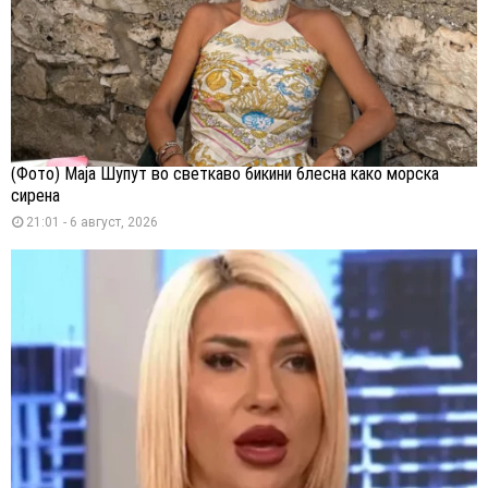
(Фото) Маја Шупут во светкаво бикини блесна како морска
сирена
21:01 - 6 август, 2026