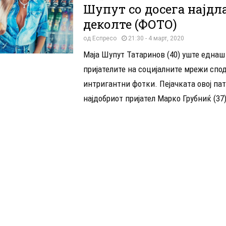
Шупут со досега најдл
деколте (ФОТО)
од
Еспресо
21:30 - 4 март, 2020
Маја Шупут Татаринов (40) уште еднаш
пријателите на социјалните мрежи спо
интригантни фотки. Пејачката овој па
најдобриот пријател Марко Грубниќ (37).