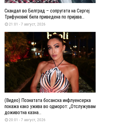
Скандал во Белград – сопругата на Сергеј
Трифуновиќ била приведена по пријава...
21:01 - 7 август, 2026
(Видео) Познатата босанска инфлуенсерка
покажа како ужива во одморот: „Отслужувам
доживотна казна...
20:01 - 7 август, 2026