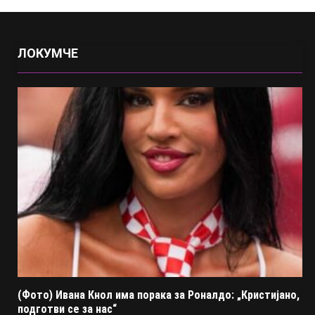
ЛОКУМЧЕ
(Фото) Ивана Кнол има порака за Роналдо: „Кристијано,
подготви се за нас“