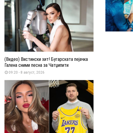
(Видео) Вистински хит! Бугарската пејачка
Галена сними песна за Чатџипити
09:20 - 8 август, 2026