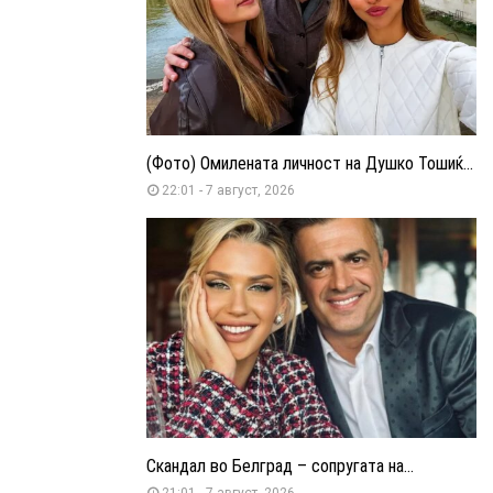
(Фото) Омилената личност на Душко Тошиќ...
22:01 - 7 август, 2026
Скандал во Белград – сопругата на...
21:01 - 7 август, 2026