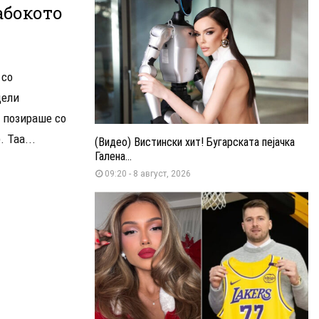
абокото
 со
дели
т позираше со
 Таа...
(Видео) Вистински хит! Бугарската пејачка
Галена...
09:20 - 8 август, 2026