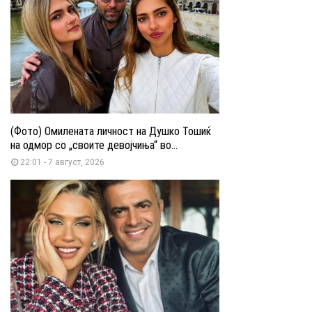
(Фото) Омилената личност на Душко Тошиќ
на одмор со „своите девојчиња“ во...
22:01 - 7 август, 2026