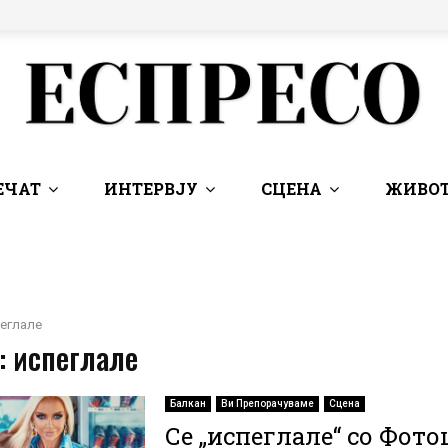
ЕЧАТ
ИНТЕРВЈУ
СЦЕНА
ЖИВОТ
еглале
: испеглале
Балкан
Ви Препорачуваме
Сцена
Се „испеглале“ со Фот