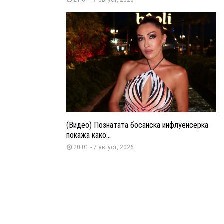
(Видео) Познатата босанска инфлуенсерка
покажа како...
20:01 - 7 август, 2026