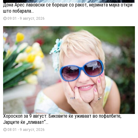
Дона Арес лавовски се бореше со ракот, нејзината мајка откри
што побарала...
09:01 - 9 август, 2026
Хороскоп за 9 август: Биковите ќе уживаат во пофалбите,
Јарците ќе „пливаат“...
08:01 - 9 август, 2026