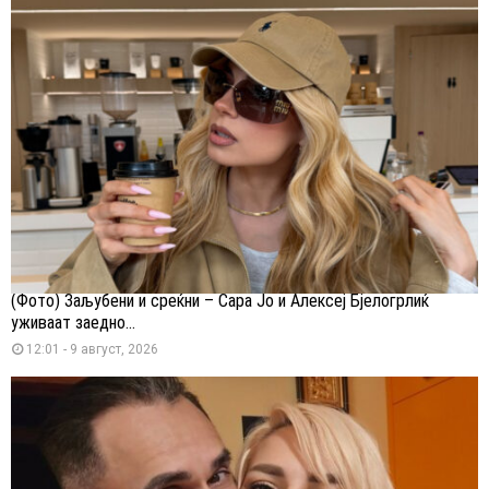
(Фото) Заљубени и среќни – Сара Јо и Алексеј Бјелогрлиќ
уживаат заедно...
12:01 - 9 август, 2026