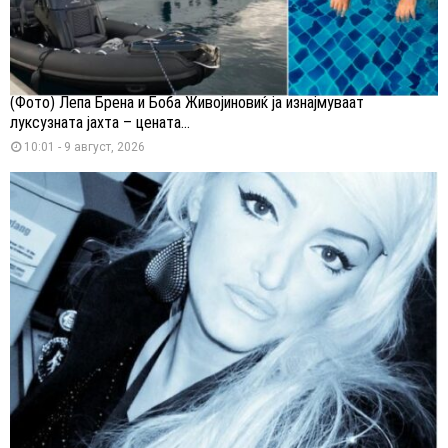
(Фото) Лепа Брена и Боба Живојиновиќ ја изнајмуваат
луксузната јахта – цената...
10:01 - 9 август, 2026