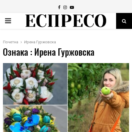
Facebook
Instagram
Youtube
PRIMARY
MENU
Почетна
Ирена Гуржовска
Ознака : Ирена Гуржовска