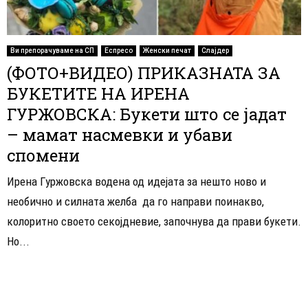
Ви препорачуваме на СП
Еспресо
Женски печат
Слајдер
(ФОТО+ВИДЕО) ПРИКАЗНАТА ЗА
БУКЕТИТЕ НА ИРЕНА
ГУРЖОВСКА: Букети што се јадат
– мамат насмевки и убави
спомени
Ирена Гуржовска водена од идејата за нешто ново и
необично и силната желба да го направи поинакво,
колоритно своето секојдневие, започнува да прави букети.
Но...