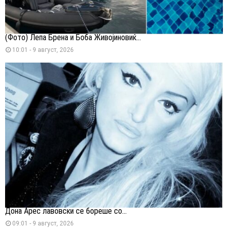
(Фото) Лепа Брена и Боба Живојиновиќ...
10:01 - 9 август, 2026
Дона Арес лавовски се бореше со...
09:01 - 9 август, 2026