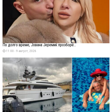
По долго време, Јована Јеремиќ прозборе...
11:00 - 9 август, 2026