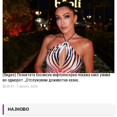
(Видео) Познатата босанска инфлуенсерка покажа како ужива
во одморот: „Отслужувам доживотна казна...
20:01 - 7 август, 2026
НАЈНОВО