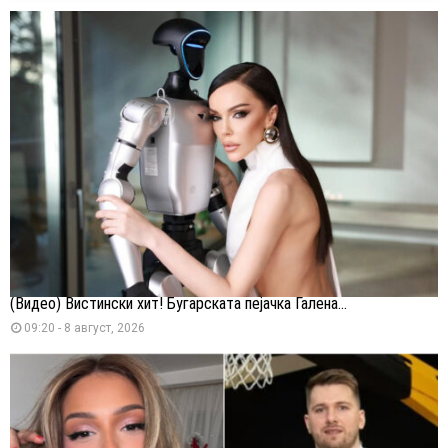
(Видео) Вистински хит! Бугарската пејачка Галена...
09:20 - 8 август, 2026