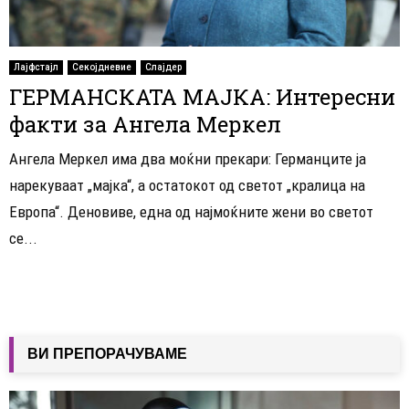
Лајфстајл
Секојдневие
Слајдер
ГЕРМАНСКАТА МАЈКА: Интересни
факти за Ангела Меркел
Ангела Меркел има два моќни прекари: Германците ја
нарекуваат „мајка“, а остатокот од светот „кралица на
Европа“. Деновиве, една од најмоќните жени во светот
се...
ВИ ПРЕПОРАЧУВАМЕ