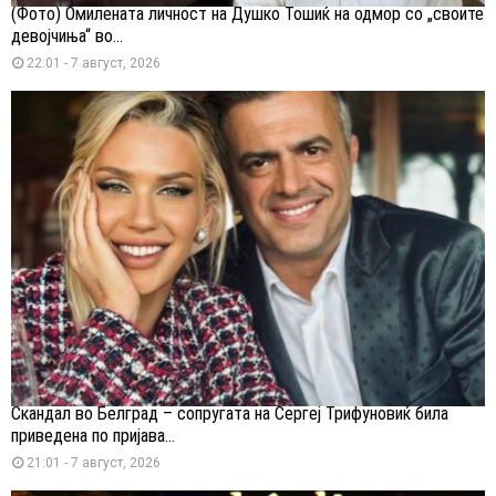
(Фото) Омилената личност на Душко Тошиќ на одмор со „своите
девојчиња“ во...
22:01 - 7 август, 2026
Скандал во Белград – сопругата на Сергеј Трифуновиќ била
приведена по пријава...
21:01 - 7 август, 2026