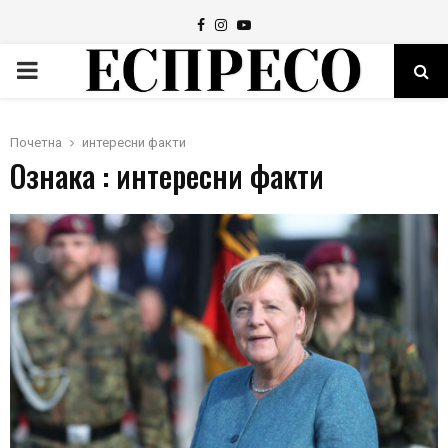
Facebook
Instagram
Youtube
PRIMARY
MENU
Почетна
интересни факти
Ознака : интересни факти