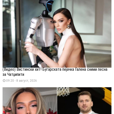
(Видео) Вистински хит! Бугарската пејачка Галена сними песна
за Чатџипити
09:20 - 8 август, 2026