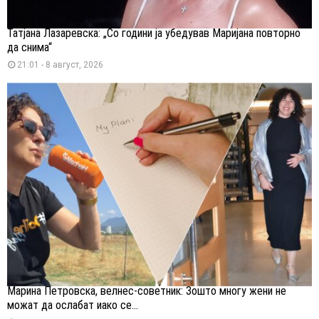
Татјана Лазаревска: „Со години ја убедував Маријана повторно
да снима“
21:01 - 8 август, 2026
Марина Петровска, велнес-советник: Зошто многу жени не
можат да ослабат иако се...