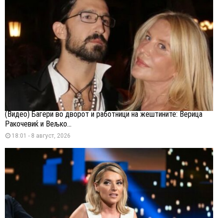
(Видео) Багери во дворот и работници на жештините: Верица
Ракочевиќ и Вељко...
18:01 - 8 август, 2026