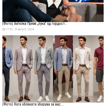
(Фото) Анѓелка Прпиќ „пука“ од гордост...
17:01 - 8 август, 2026
(Фото) Кога облеката зборува за вас:...