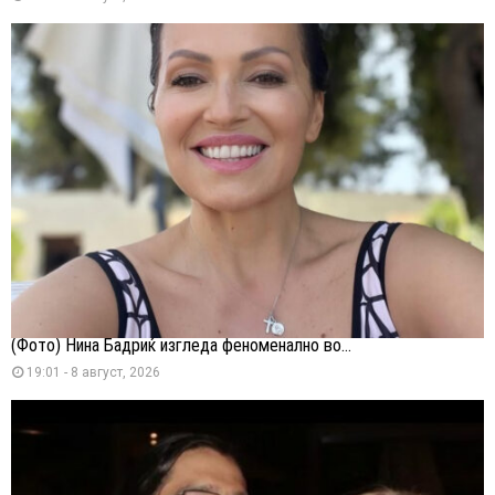
(Фото) Нина Бадриќ изгледа феноменално во...
19:01 - 8 август, 2026