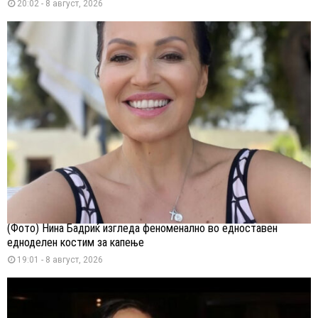
20:02 - 8 август, 2026
(Фото) Нина Бадриќ изгледа феноменално во едноставен
едноделен костим за капење
19:01 - 8 август, 2026