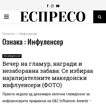
Facebook
Instagram
Youtube
PRIMARY
MENU
Почетна
Инфуленсер
Ознака : Инфуленсер
Uncategorized
Вечер на гламур, награди и
незаборавна забава: Се избираа
највлијателните македонски
инфлуенсери (ФОТО)
Првата недела од декември започна гламурозно за
инфлуенсерите пријавени на U&Z Influencer Awards –