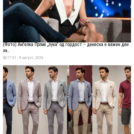
(Фото) Анѓелка Прпиќ „пука“ од гордост – денеска е важен ден
за...
17:01 - 8 август, 2026