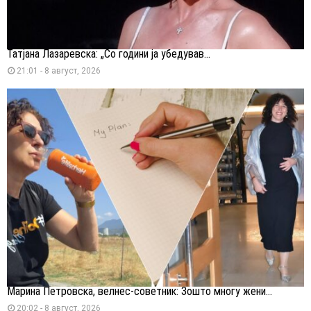
Татјана Лазаревска: „Со години ја убедував...
21:01 - 8 август, 2026
Марина Петровска, велнес-советник: Зошто многу жени...
20:02 - 8 август, 2026