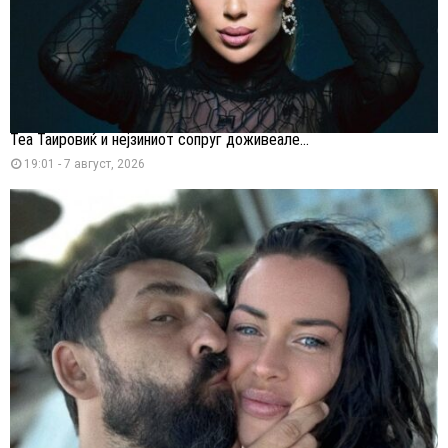
Теа Таировиќ и нејзиниот сопруг доживеале...
19:01 - 7 август, 2026