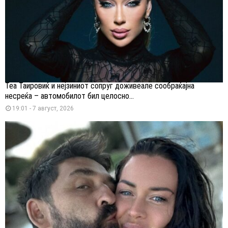
Теа Таировиќ и нејзиниот сопруг доживеале сообраќајна
несреќа – автомобилот бил целосно...
19:01 - 7 август, 2026