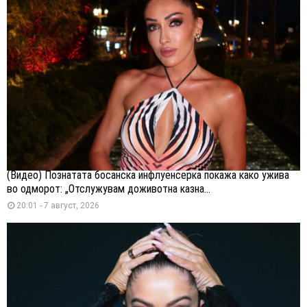
(Видео) Познатата босанска инфлуенсерка покажа како ужива
во одморот: „Отслужувам доживотна казна...
20:01 - 7 август, 2026