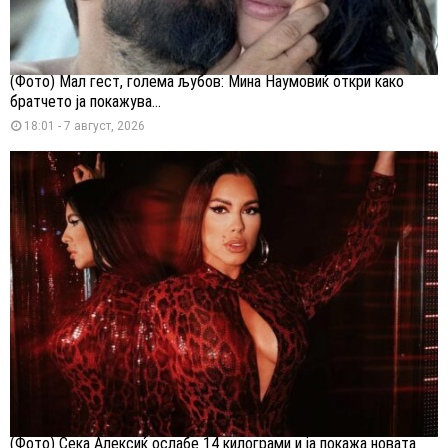
(Фото) Мал гест, голема љубов: Мина Наумовиќ откри како
братчето ја покажува...
18:01 - 7 август, 2026
(Фото) Сека Алексиќ ослабе 14 килограми и ја покажа новата