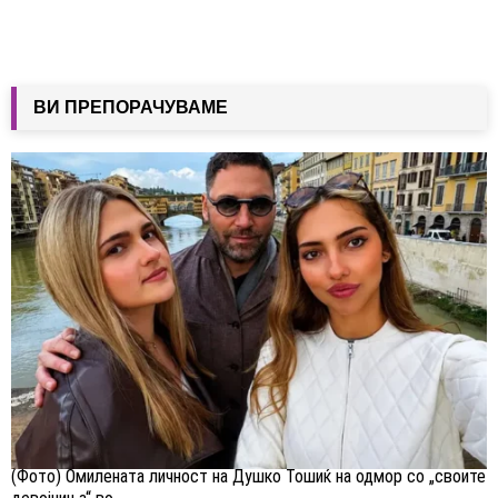
ВИ ПРЕПОРАЧУВАМЕ
(Фото) Омилената личност на Душко Тошиќ на одмор со „своите