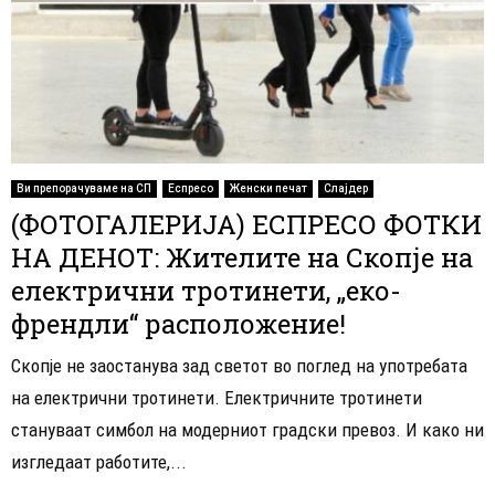
Ви препорачуваме на СП
Еспресо
Женски печат
Слајдер
(ФОТОГАЛЕРИЈА) ЕСПРЕСО ФОТКИ
НА ДЕНОТ: Жителите на Скопје на
електрични тротинети, „еко-
френдли“ расположение!
Скопје не заостанува зад светот во поглед на употребата
на електрични тротинети. Електричните тротинети
стануваат симбол на модерниот градски превоз. И како ни
изгледаат работите,...