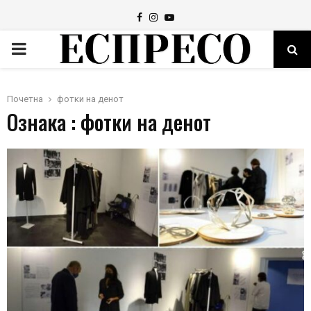
Facebook
Instagram
Youtube
PRIMARY
MENU
Почетна
фотки на денот
Ознака : фотки на денот