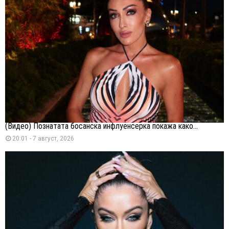
(Видео) Познатата босанска инфлуенсерка покажа како...
20:01 - 7 август, 2026