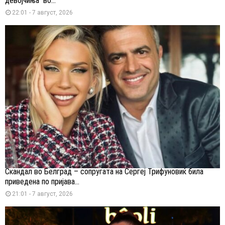
девојчиња“ во...
22:01 - 7 август, 2026
Скандал во Белград – сопругата на Сергеј Трифуновиќ била
приведена по пријава...
21:01 - 7 август, 2026