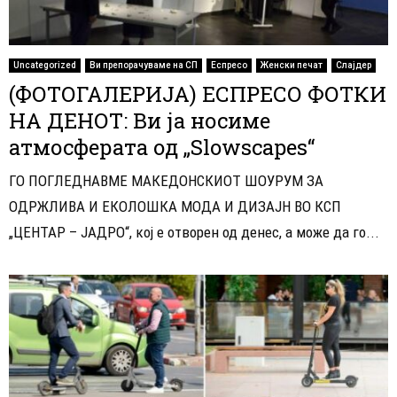
Uncategorized
Ви препорачуваме на СП
Еспресо
Женски печат
Слајдер
(ФОТОГАЛЕРИЈА) ЕСПРЕСО ФОТКИ
НА ДЕНОТ: Ви ја носиме
атмосферата од „Slowscapes“
ГО ПОГЛЕДНАВМЕ МАКЕДОНСКИОТ ШОУРУМ ЗА
ОДРЖЛИВА И ЕКОЛОШКА МОДА И ДИЗАЈН ВО КСП
„ЦЕНТАР – ЈАДРО“, кој е отворен од денес, а може да го...