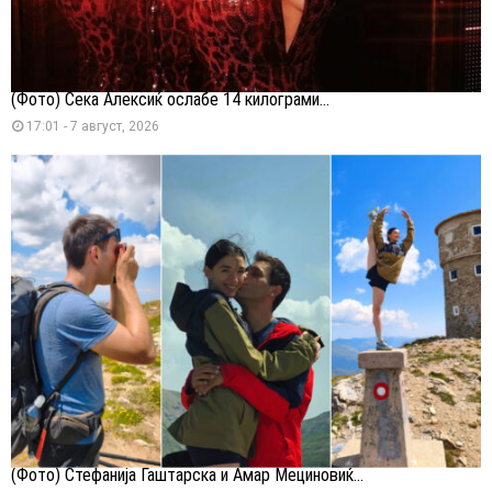
(Фото) Сека Алексиќ ослабе 14 килограми...
17:01 - 7 август, 2026
(Фото) Стефанија Гаштарска и Амар Мециновиќ...