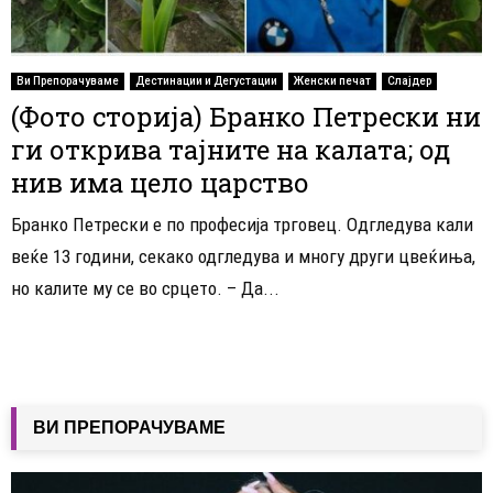
Ви Препорачуваме
Дестинации и Дегустации
Женски печат
Слајдер
(Фото сторија) Бранко Петрески ни
ги открива тајните на калата; од
нив има цело царство
Бранко Петрески е по професија трговец. Одгледува кали
веќе 13 години, секако одгледува и многу други цвеќиња,
но калите му се во срцето. – Да...
ВИ ПРЕПОРАЧУВАМЕ