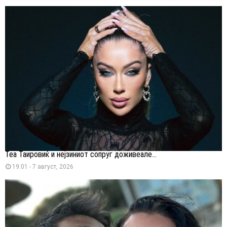
Теа Таировиќ и нејзиниот сопруг доживеале...
19:01 - 7 август, 2026