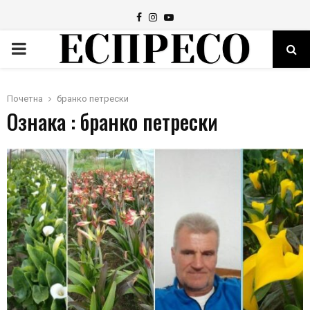
Facebook
Instagram
Youtube
PRIMARY
MENU
Почетна
бранко петрески
Ознака : бранко петрески