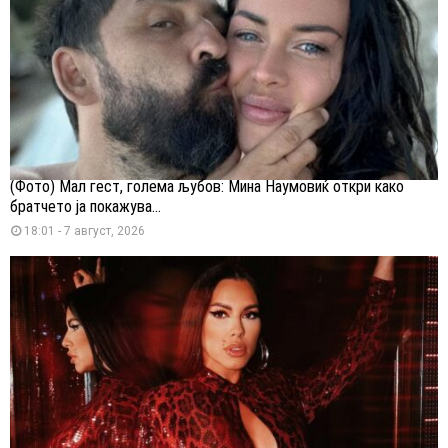
(Фото) Мал гест, голема љубов: Мина Наумовиќ откри како
братчето ја покажува...
18:01 - 7 август, 2026