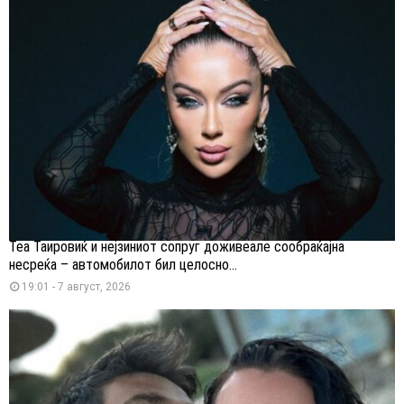
Теа Таировиќ и нејзиниот сопруг доживеале сообраќајна
несреќа – автомобилот бил целосно...
19:01 - 7 август, 2026