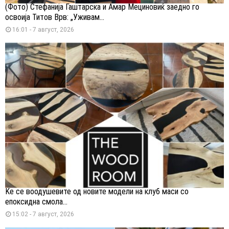
(Фото) Стефанија Гаштарска и Амар Мециновиќ заедно го
освоија Титов Врв: „Уживам...
16:01 - 7 август, 2026
Ќе се воодушевите од новите модели на клуб маси со
епоксидна смола...
15:02 - 7 август, 2026