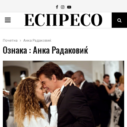
Facebook
Instagram
Youtube
PRIMARY
MENU
Почетна
Анка Радаковиќ
Ознака : Анка Радаковиќ