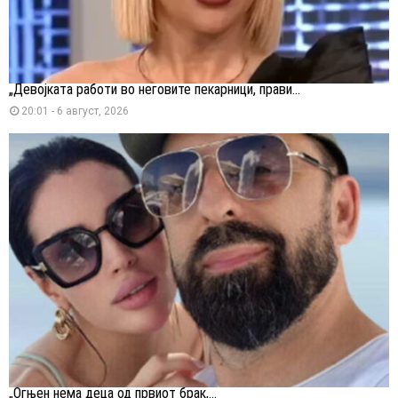
„Девојката работи во неговите пекарници, прави...
20:01 - 6 август, 2026
„Огњен нема деца од првиот брак,...