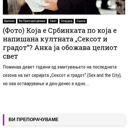
Балкан
Ви Препорачуваме
Свет
Слајдер
Сцена
(Фото) Која е Србинката по која е
напишана култната „Сексот и
градот“? Анка ја обожава целиот
свет
Поминаа девет години од емитувањето на последната
сезона на хит серијата „Сексот и градот“ (Sex and the City),
но ова остварување и ден-денес е едно...
ВИ ПРЕПОРАЧУВАМЕ