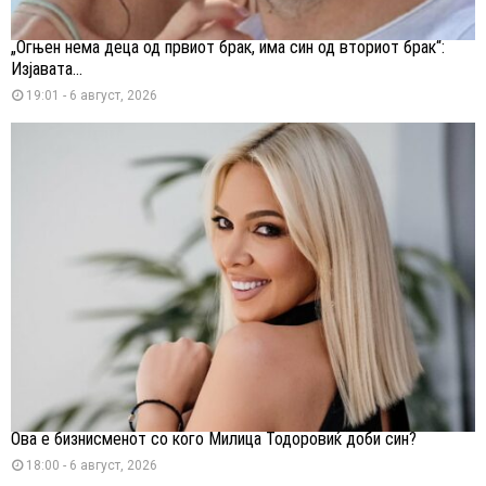
„Огњен нема деца од првиот брак, има син од вториот брак“:
Изјавата...
19:01 - 6 август, 2026
Ова е бизнисменот со кого Милица Тодоровиќ доби син?
18:00 - 6 август, 2026