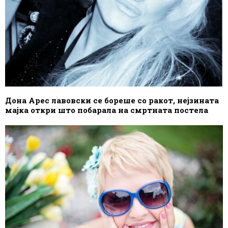
Дона Арес лавовски се бореше со ракот, нејзината
мајка откри што побарала на смртната постела