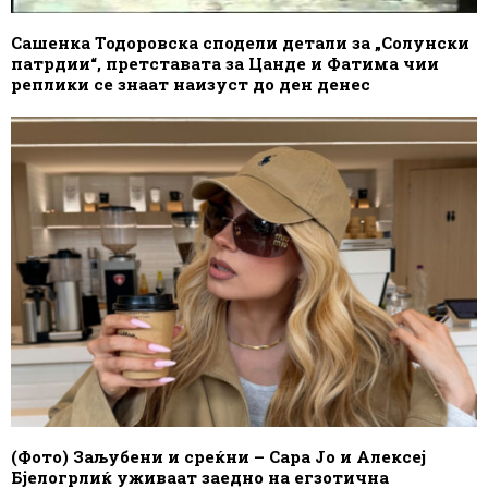
Сашенка Тодоровска сподели детали за „Солунски
патрдии“, претставата за Цанде и Фатима чии
реплики се знаат наизуст до ден денес
(Фото) Заљубени и среќни – Сара Јо и Алексеј
Бјелогрлиќ уживаат заедно на егзотична