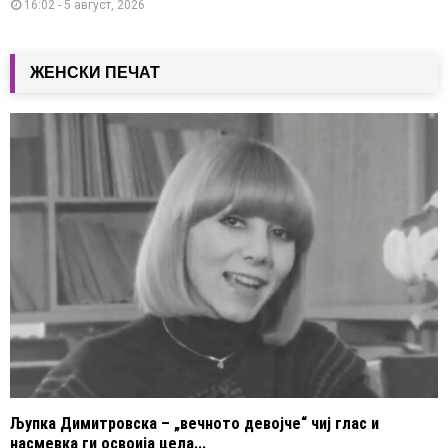
16:02 - 5 август, 2026
ЖЕНСКИ ПЕЧАТ
Љупка Димитровска – „вечното девојче“ чиј глас и
насмевка ги освоија цела...