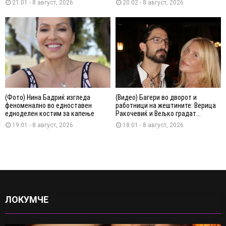
21:01 - 8 август, 2026
20:02 - 8 август, 2026
(Фото) Нина Бадриќ изгледа
(Видео) Багери во дворот и
феноменално во едноставен
работници на жештините: Верица
едноделен костим за капење
Ракочевиќ и Вељко градат...
19:01 - 8 август, 2026
18:01 - 8 август, 2026
ЛОКУМЧЕ