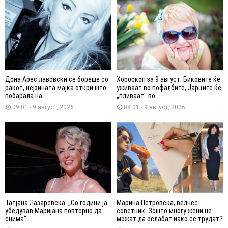
Дона Арес лавовски се бореше со
Хороскоп за 9 август: Биковите ќе
ракот, нејзината мајка откри што
уживаат во пофалбите, Јарците ќе
побарала на...
„пливаат“ во...
09:01 - 9 август, 2026
08:01 - 9 август, 2026
Татјана Лазаревска: „Со години ја
Марина Петровска, велнес-
убедував Маријана повторно да
советник: Зошто многу жени не
снима“
можат да ослабат иако се трудат?