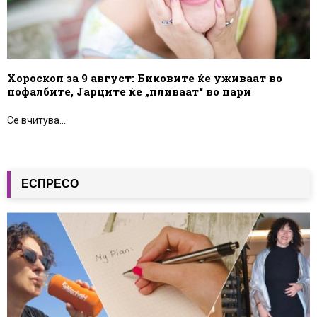
Хороскоп за 9 август: Биковите ќе уживаат во
пофалбите, Јарците ќе „пливаат“ во пари
Се вчитува....
ЕСПРЕСО