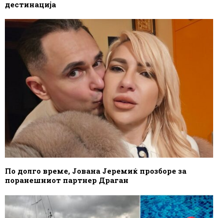
дестинација
По долго време, Јована Јеремиќ прозборе за
поранешниот партнер Драган