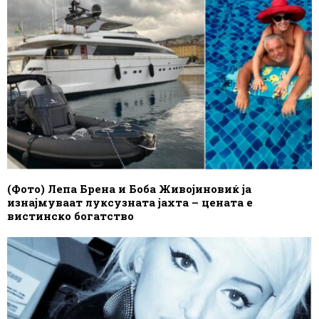
(Фото) Лепа Брена и Боба Живојиновиќ ја
изнајмуваат луксузната јахта – цената е
вистинско богатство