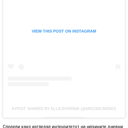
VIEW THIS POST ON INSTAGRAM
A POST SHARED BY ELLA DVORNIK (@MRZIMCARDIO)
Сподели како изгледал интензитетот на нејзините дневни