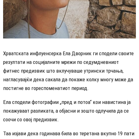
Хрватската инфлуенсерка Ела Дворник ги сподели своите
резултати на социјалните мрежи по седумдневниот
фитнес предизвик што вклучуваше утрински трчања,
нагласувајќи дека сакала да покаже колку многу може да
постигне во гореспоменатиот период.
Ела сподели фотографии „пред и потоа“ кои навистина ја
покажуваат разликата, а објасни и зошто одлучила да се
соочи со овој предизвик.
Таа изјави дека годинава била во теретана вкупно 19 пати