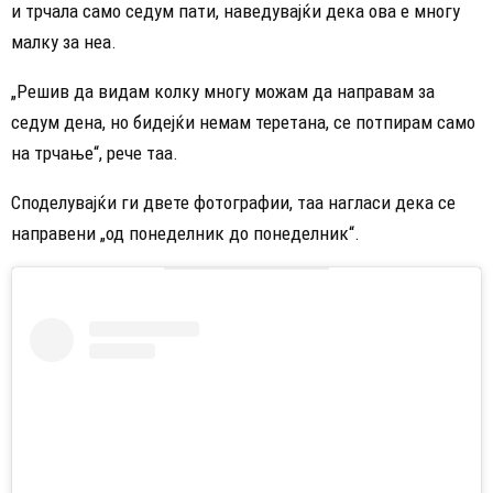
и трчала само седум пати, наведувајќи дека ова е многу
малку за неа.
„Решив да видам колку многу можам да направам за
седум дена, но бидејќи немам теретана, се потпирам само
на трчање“, рече таа.
Споделувајќи ги двете фотографии, таа нагласи дека се
направени „од понеделник до понеделник“.