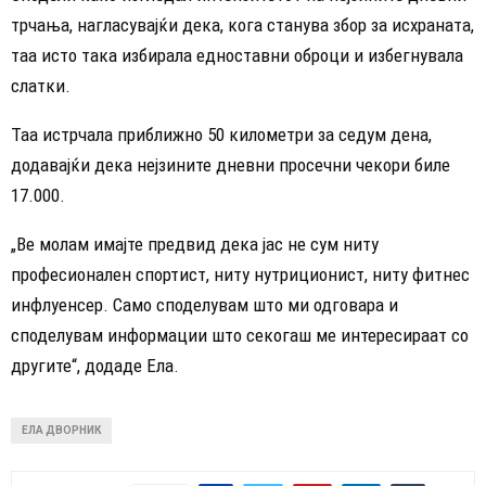
трчања, нагласувајќи дека, кога станува збор за исхраната,
таа исто така избирала едноставни оброци и избегнувала
слатки.
Таа истрчала приближно 50 километри за седум дена,
додавајќи дека нејзините дневни просечни чекори биле
17.000.
„Ве молам имајте предвид дека јас не сум ниту
професионален спортист, ниту нутриционист, ниту фитнес
инфлуенсер. Само споделувам што ми одговара и
споделувам информации што секогаш ме интересираат со
другите“, додаде Ела.
ЕЛА ДВОРНИК