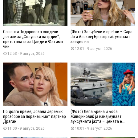
Сашенка Тодоровска сподели
(Фото) Заљубени и среќни – Сара
детали за „Солунски патрдии“,
Јо и Алексеј Бјелогрлиќ уживаат
претставата за Цанде и Фатима
заедно на...
чии...
12:01 - 9 август, 2026
12:53 - 9 август, 2026
По долго време, Јована Јеремиќ
(Фото) Лепа Брена и Боба
прозборе за поранешниот партнер
Живојиновиќ ја изнајмуваат
Драган
луксузната јахта – цената е...
11:00 - 9 август, 2026
10:01 - 9 август, 2026