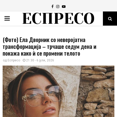
Facebook
Instagram
Youtube
PRIMARY
MENU
(Фото) Ела Дворник со неверојатна
трансформација – трчаше седум дена и
покажа како ѝ се промени телото
од
Еспресо
21:30 - 6 јули, 2026