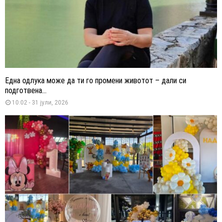
Една одлука може да ти го промени животот – дали си
подготвена...
10:02 - 31 јули, 2026