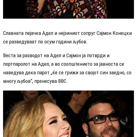
Славната пејачка Адел и нејзиниот сопруг Сајмон Конецки
се разведуваат по осум години љубов.
Веста за разводот на Адел и Сајмон ја потврди и
портпаролот на Адел, а во соопштението за јавноста се
наведува дека парот „ќе се грижи за својот син заедно, со
многу љубов“, пренесува BBC.