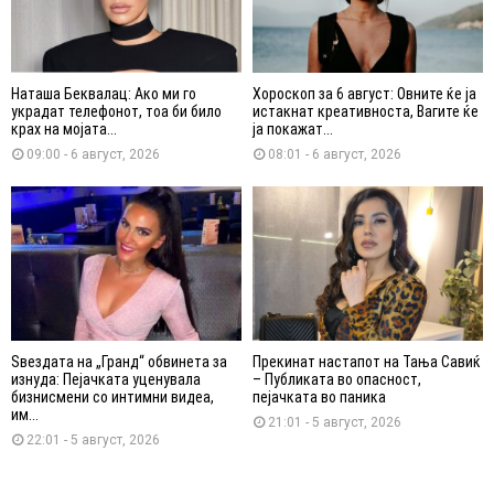
Наташа Беквалац: Ако ми го
Хороскоп за 6 август: Овните ќе ја
украдат телефонот, тоа би било
истакнат креативноста, Вагите ќе
крах на мојата...
ја покажат...
09:00 - 6 август, 2026
08:01 - 6 август, 2026
Ѕвездата на „Гранд“ обвинета за
Прекинат настапот на Тања Савиќ
изнуда: Пејачката уценувала
– Публиката во опасност,
бизнисмени со интимни видеа,
пејачката во паника
им...
21:01 - 5 август, 2026
22:01 - 5 август, 2026