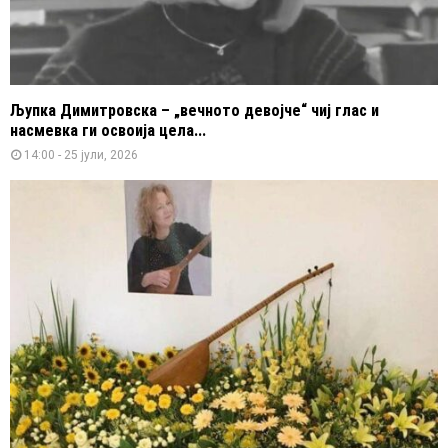
Љупка Димитровска – „вечното девојче“ чиј глас и
насмевка ги освоија цела...
14:00 - 25 јули, 2026