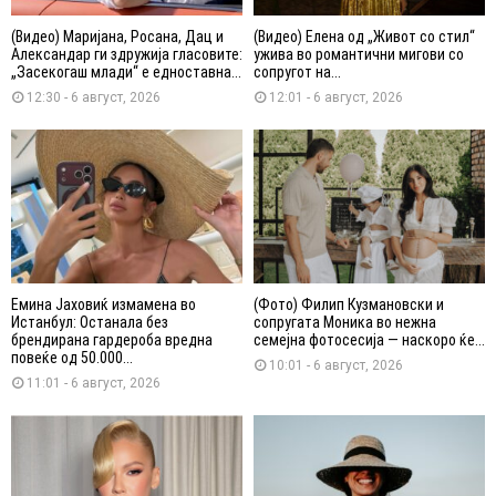
(Видео) Маријана, Росана, Дац и
(Видео) Елена од „Живот со стил“
Александар ги здружија гласовите:
ужива во романтични мигови со
„Засекогаш млади“ е едноставна...
сопругот на...
12:30 - 6 август, 2026
12:01 - 6 август, 2026
Емина Јаховиќ измамена во
(Фото) Филип Кузмановски и
Истанбул: Останала без
сопругата Моника во нежна
брендирана гардероба вредна
семејна фотосесија — наскоро ќе...
повеќе од 50.000...
10:01 - 6 август, 2026
11:01 - 6 август, 2026