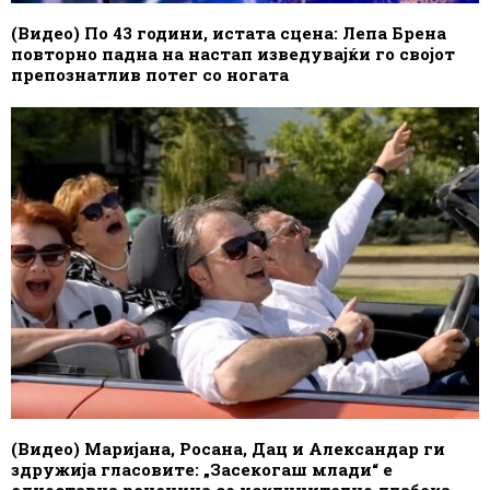
(Видео) По 43 години, истата сцена: Лепа Брена
повторно падна на настап изведувајќи го својот
препознатлив потег со ногата
(Видео) Маријана, Росана, Дац и Александар ги
здружија гласовите: „Засекогаш млади“ е