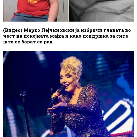
(Видео) Марко Пејчиновски ја избричи главата во
чест на покојната мајка и како поддршка за сите
што се борат со рак