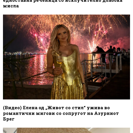
едноставна реченица со исклучително длабока
мисла
(Видео) Елена од „Живот со стил“ ужива во
романтични мигови со сопругот на Азурниот
Брег