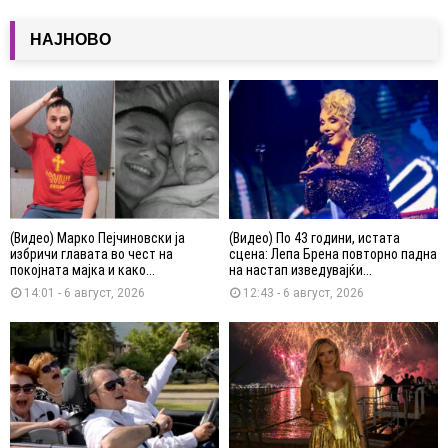
НАЈНОВО
(Видео) Марко Пејчиновски ја
(Видео) По 43 години, истата
избричи главата во чест на
сцена: Лепа Брена повторно падна
покојната мајка и како...
на настап изведувајќи...
14:01 - 6 август, 2026
12:43 - 6 август, 2026