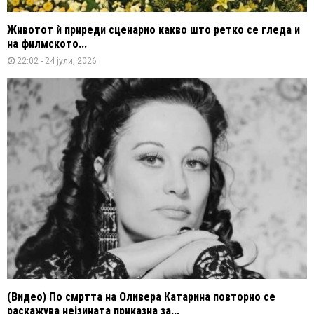
Животот ѝ приреди сценарио какво што ретко се гледа и
на филмското...
22:02 - 24 јули, 2026
(Видео) По смртта на Оливера Катарина повторно се
раскажува нејзината приказна за...